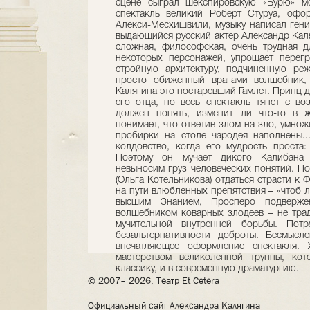
сцене сыграл шекспировскую «Бурю» мос
спектакль великий Роберт Стуруа, офо
Алекси-Месхишвили, музыку написал гени
выдающийся русский актер Александр Каля
сложная, философская, очень трудная дл
некоторых персонажей, упрощает перегр
стройную архитектуру, подчиненную ре
просто обиженный врагами волшебник,
Калягина это постаревший Гамлет. Принц да
его отца, но весь спектакль тянет с в
должен понять, изменит ли что-то в 
понимает, что ответив злом на зло, умнож
пробирки на столе чародея наполнены..
колдовство, когда его мудрость проста:
Поэтому он мучает дикого Калибана 
невыносим груз человеческих понятий. П
(Ольга Котельникова) отдаться страсти к 
на пути влюбленных препятствия – «чтоб 
высшим Знанием, Просперо подвержен
волшебником коварных злодеев – не тра
мучительной внутренней борьбы. Пот
безальтернативности доброты. Бесмысл
впечатляющее оформление спектакля. 
мастерством великолепной труппы, кот
классику, и в современную драматургию.
© 2007– 2026, Театр Et Cetera
Официальный сайт Александра Калягина