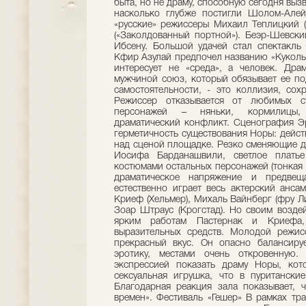
быта, но не драму, способную сегодня выз
насколько глубже постигли Шолом-Алей
«русские» режиссеры Михаил Теплицкий (
(«Заколдованный портной»). Беэр-Шевски
Ибсену. Большой удачей стал спектакль 
Кфир Азулай предпочел названию «Кукольн
интересует не «среда», а человек. Др
мужчиной союз, который обязывает ее по
самостоятельности, - это коллизия, сох
Режиссер отказывается от любимых ст
персонажей – няньки, кормилицы,
драматический конфликт. Сценография Эр
герметичность существования Норы: дейс
над сценой площадке. Резко сменяющие д
Иосифа Барданашвили, светлое плать
костюмами остальных персонажей (тонкая р
драматическое напряжение и предвеща
естественно играет весь актерский анса
Криеф (Хельмер), Михаль Вайнберг (фру Л
Зоар Штраус (Крогстад). Но своим возде
ярким работам Пастернак и Криефа,
выразительных средств. Молодой режис
прекрасный вкус. Он опасно балансиру
эротику, местами очень откровенную
экспрессией показать драму Норы, кот
сексуальная игрушка, что в пуритански
Благодарная реакция зала показывает, ч
времен». Фестиваль «Гешер» В рамках тр