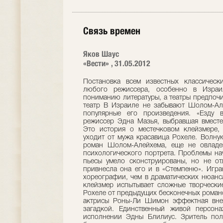
Связь времен
Яков Шаус
«Вести» , 31.05.2012
Постановка всем известных классическ
любого режиссера, особенно в Израи
пониманию литературы, а театры предпоч
театр В Израиле не забывают Шолом-Ал
популярные его произведения. «Езду 
режиссер Эдна Мазья, выбравшая вместе
Это история о местечковом клейзмере, 
уходит от мужа красавица Рохеле. Волну
роман Шолом-Алейхема, еще не овладе
психологического портрета. Проблемы на
пьесы умело сконструированы, но не от
привнесла она его и в «Стемпеню». Игр
хореографии, чем в драматических нюанс
клейзмер испытывает сложные творческие
Рохеле от предыдущих бесконечных романо
актрисы Роны-Ли Шимон эффектная внеш
загадкой. Единственный живой персон
исполнении Эдны Блилиус. Зритель полу