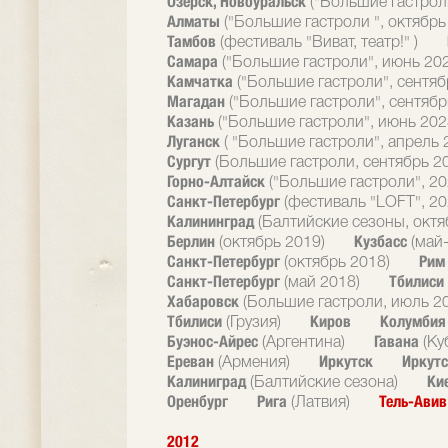
Озерск, Новоуральск
("Большие гастрол
Алматы
("Большие гастроли ", октябрь
Тамбов
(фестиваль "Виват, театр!" )
Самара
("Большие гастроли", июнь 20
Камчатка
("Большие гастроли", сентяб
Магадан
("Большие гастроли", сентябр
Казань
("Большие гастроли", июнь 202
Луганск
( "Большие гастроли", апрель 
Сургут
(Большие гастроли, сентябрь 2
Горно-Алтайск
("Большие гастроли", 20
Санкт-Петербург
(фестиваль "LOFT", 20
Калининград
(Балтийские сезоны, октя
Берлин
Кузбасс
(октябрь 2019)
(май
Санкт-Петербург
Ри
(октябрь 2018)
Санкт-Петербург
Тбилиси
(май 2018)
Хабаровск
(Большие гастроли, июль 2
Тбилиси
Киров
Колумби
(Грузия)
Буэнос-Айрес
Гавана
(Аргентина)
(Ку
Ереван
Иркутск
Иркутс
(Армения)
Калиниград
Ки
(Балтийские сезона)
Оренбург
Рига
Тель-Ави
(Латвия)
2012