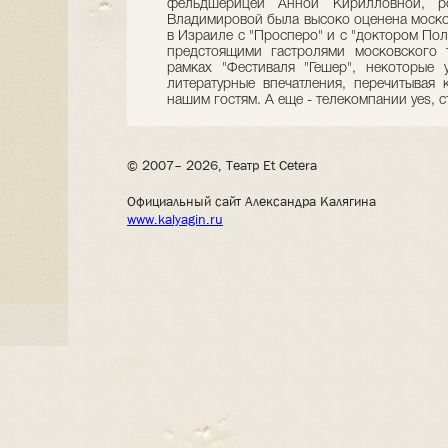
фельдшерицей Анной Кирилловной, р
Владимировой была высоко оценена моско
в Израиле с "Просперо" и с "доктором Пол
предстоящими гастролями московского т
рамках "Фестиваля "Гешер", некоторые
литературные впечатления, перечитывая 
нашим гостям. А еще - телекомпании yes, 
© 2007– 2026, Театр Et Cetera
Официальный сайт Александра Калягина
www.kalyagin.ru