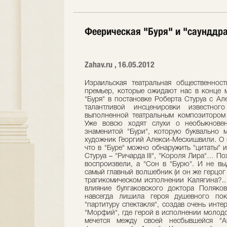
Феерическая "Буря" и "саунддр
Zahav.ru , 16.05.2012
Израильская театральная общественнос
премьер, которые ожидают нас в конце 
"Буря" в постановке Роберта Стуруа с А
талантливой инсценировки известного
выполненной театральным композитором
Уже вовсю ходят слухи о необыкнове
знаменитой "Бури", которую буквально м
художник Георгий Алекси-Месхишвили. О м
что в "Буре" можно обнаружить "цитаты" 
Стуруа – "Ричарда III", "Короля Лира"… П
воспроизвели, а "Сон в "Бурю". И не вы
самый главный волшебник (и он же герцог
трагикомическом исполнении Калягина?.. 
влияние булгаковского доктора Поляков
навсегда лишила героя душевного по
"партитуру спектакля", создав очень инт
"Морфий", где герой в исполнении молодо
мечется между своей несбывшейся "