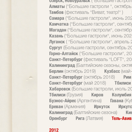
Озерск, Новоуральск
("Большие гастрол
Алматы
("Большие гастроли ", октябрь
Тамбов
(фестиваль "Виват, театр!" )
Самара
("Большие гастроли", июнь 20
Камчатка
("Большие гастроли", сентяб
Магадан
("Большие гастроли", сентябр
Казань
("Большие гастроли", июнь 202
Луганск
( "Большие гастроли", апрель 
Сургут
(Большие гастроли, сентябрь 2
Горно-Алтайск
("Большие гастроли", 20
Санкт-Петербург
(фестиваль "LOFT", 20
Калининград
(Балтийские сезоны, октя
Берлин
Кузбасс
(октябрь 2019)
(май
Санкт-Петербург
Ри
(октябрь 2018)
Санкт-Петербург
Тбилиси
(май 2018)
Хабаровск
(Большие гастроли, июль 2
Тбилиси
Киров
Колумби
(Грузия)
Буэнос-Айрес
Гавана
(Аргентина)
(Ку
Ереван
Иркутск
Иркутс
(Армения)
Калиниград
Ки
(Балтийские сезона)
Оренбург
Рига
Тель-Ави
(Латвия)
2012