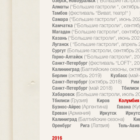
Озерск, Новоуральск
("Большие гастрол
Алматы
("Большие гастроли ", октябрь
Тамбов
(фестиваль "Виват, театр!" )
Самара
("Большие гастроли", июнь 20
Камчатка
("Большие гастроли", сентяб
Магадан
("Большие гастроли", сентябр
Казань
("Большие гастроли", июнь 202
Луганск
( "Большие гастроли", апрель 
Сургут
(Большие гастроли, сентябрь 2
Горно-Алтайск
("Большие гастроли", 20
Санкт-Петербург
(фестиваль "LOFT", 20
Калининград
(Балтийские сезоны, октя
Берлин
Кузбасс
(октябрь 2019)
(май
Санкт-Петербург
Ри
(октябрь 2018)
Санкт-Петербург
Тбилиси
(май 2018)
Хабаровск
(Большие гастроли, июль 2
Тбилиси
Киров
Колумби
(Грузия)
Буэнос-Айрес
Гавана
(Аргентина)
(Ку
Ереван
Иркутск
Иркутс
(Армения)
Калиниград
Ки
(Балтийские сезона)
Оренбург
Рига
Тель-Ави
(Латвия)
2016