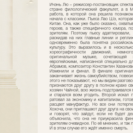
Ичэнь Лю – режиссер-постановщик спектак
стране филологический факультет, а в 
работа, в которой она решила познаком
начала с классики. Пьеса Лао Шэ, котора
Китае. Она, как уже было сказано, охваты
героев, а также специфичного юмора, по
зрителям. Поэтому пьесу адаптировали,
раскидав на них главные линии и реплик
одновременно была понятна российском
культуру. Это выразилось и в несколь
хореографичности движений, немн
оригинальной музыке, сочетающей 
европейскими, написанной специально дл
Абрамов, композитор Константин Хазанови
Изменили и финал. В финале оригинал
заканчивает жизнь самоубийством, повеси
этого не показывают, но мы видим разгово
признаются друг другу в полном крахе св
хозяин Чайной, всю жизнь подстраивался 
и старался всем угодить. Второй искал 
ратовал за экономику и капитализм, гото
расцвет мануфактур. Но все они потерпе
Хохоча, они приглашают друг друга на сво
и говорят, что зайдут, если не будет д
объяснила, что она не приукрасила фин
зрителям очевидное. По её мнению, и так 
И в этом случае его ждёт именно смерть.