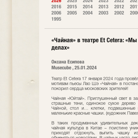
2026
2025
2024
2023
2022
202
2016
2015
2014
2013
2012
201
2006
2005
2004
2003
2002
200
1995
«Чайная» в театре Et Cetera: «М
делах»
Оксана Есипова
Musecube , 25.01.2024
Театр Et Cetera 17 января 2024 года пров
мотивам пьесы Лао Шэ «Чайная» в постан
покорил сердца московских зрителей!
Чайная «Юйтай». Приглушенный свет в за
страшные тени, одинокое сухое дерево 
Чайной, стол и… клетки, подвешенные к
маленькие красные чашки. (художник Павел
В таких продуманных удивительных дек
чайная культура в Китае – поистине уни
приходят отдохнуть, выпить чашку из