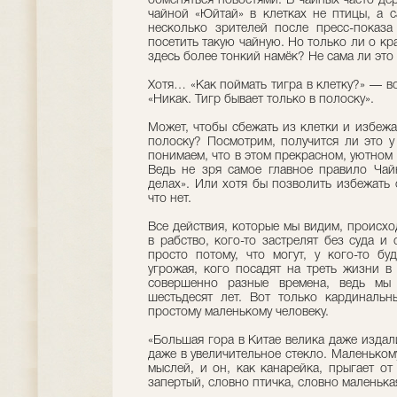
обменяться новостями. В чайных часто дер
чайной «Юйтай» в клетках не птицы, а с
несколько зрителей после пресс-показа
посетить такую чайную. Но только ли о кр
здесь более тонкий намёк? Не сама ли это
Хотя… «Как поймать тигра в клетку?» — во
«Никак. Тигр бывает только в полоску».
Может, чтобы сбежать из клетки и избежа
полоску? Посмотрим, получится ли это у
понимаем, что в этом прекрасном, уютном 
Ведь не зря самое главное правило Чай
делах». Или хотя бы позволить избежать
что нет.
Все действия, которые мы видим, происхо
в рабство, кого-то застрелят без суда и 
просто потому, что могут, у кого-то бу
угрожая, кого посадят на треть жизни в
совершенно разные времена, ведь мы
шестьдесят лет. Вот только кардинальн
простому маленькому человеку.
«Большая гора в Китае велика даже издал
даже в увеличительное стекло. Маленьком
мыслей, и он, как канарейка, прыгает от
запертый, словно птичка, словно маленька