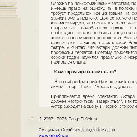
Сложно по психофизическим затратам, по с
имеешь право на ошибку, ты в поиске, 
требует предельной концентрации на се
зависит очень немного. Важнее то, чего не
как загримируют, что останется после мон
неправильно подобранная краска в п
необходимо постоянно быть в тонусе и в 
хотя это совсем иное пространство. Эта ра
фильмов кто-то узнал, что есть такой Во
театре. Я считаю, что актеры должны пыт
профессии теряется. Поэтому приходится 
сорока годам научился правильно и искр
набирался опыта.
- Какие премьеры готовит театр?
- В сентябре Григорий Дитятковский выпу
зимой Питер Штайн - "Бориса Годунова".
Приближается время спектакля. Актера
должен настроиться, "зазерниться", как г
Актер выходит на сцену, и "зерно" его роли
© 2007– 2026, Театр Et Cetera
Официальный сайт Александра Калягина
www.kalyagin.ru