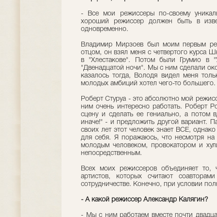
- Все мои режиссеры по-своему уникал
хороший режиссер должен быть в изве
одновременно.
Владимир Мирзоев был моим первым реж
отцом, он взял меня с четвертого курса 
в "Хлестакове". Потом были Грумио в 
"Двенадцатой ночи". Мы с ним сделали око
казалось тогда, Володя видел меня толь
молодых амбиций хотел чего-то большего.
Роберт Стуруа - это абсолютно мой режис
ним очень интересно работать. Роберт Р
сцену и сделать ее гениально, а потом 
иначе!" - и предложить другой вариант. П
своих лет этот человек знает ВСЕ, однако
для себя. Я поражаюсь, что несмотря на 
молодым человеком, провокатором и хул
непосредственным.
Всех моих режиссеров объединяет то, 
артистов, которых считают соавторами
сотрудничестве. Конечно, при условии пол
- А какой режиссер Александр Калягин?
- Мы с ним работаем вместе почти двадца