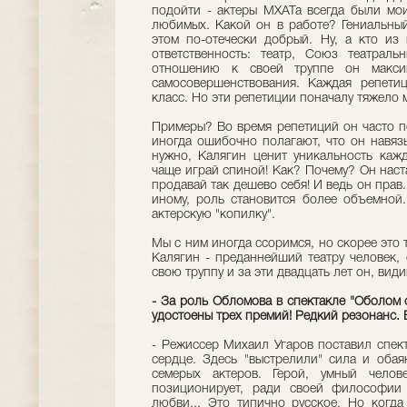
подойти - актеры МХАТа всегда были мо
любимых. Какой он в работе? Гениальный
этом по-отечески добрый. Ну, а кто из
ответственность: театр, Союз театраль
отношению к своей труппе он максим
самосовершенствования. Каждая репетиц
класс. Но эти репетиции поначалу тяжело 
Примеры? Во время репетиций он часто по
иногда ошибочно полагают, что он навяз
нужно, Калягин ценит уникальность кажд
чаще играй спиной! Как? Почему? Он наст
продавай так дешево себя! И ведь он прав
иному, роль становится более объемной
актерскую "копилку".
Мы с ним иногда ссоримся, но скорее это 
Калягин - преданнейший театру человек, 
свою труппу и за эти двадцать лет он, вид
- За роль Обломова в спектакле "Оболом 
удостоены трех премий! Редкий резонанс. 
- Режиссер Михаил Угаров поставил спек
сердце. Здесь "выстрелили" сила и обаян
семерых актеров. Герой, умный челов
позиционирует, ради своей философии 
любви... Это типично русское. Но когда