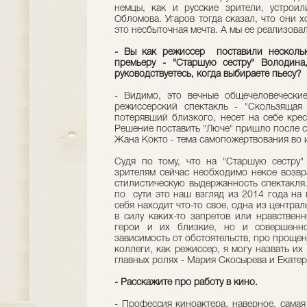
немцы, как и русские зрители, устрои
Обломова. Угаров тогда сказал, что они х
это несбыточная мечта. А мы ее реализовал
- Вы как режиссер поставили нескольк
премьеру - "Старшую сестру" Володина
руководствуетесь, когда выбираете пьесу?
- Видимо, это вечные общечеловечески
режиссерский спектакль - "Скользящая
потерявший близкого, несет на себе крес
Решение поставить "Люче" пришло после см
Жана Кокто - тема самопожертвования во и
Судя по тому, что на "Старшую сестру"
зрителям сейчас необходимо некое возвр
стилистическую выдержанность спектакля.
по сути это наш взгляд из 2014 года на 
себя находит что-то свое, одна из центра
в силу каких-то запретов или нравствен
герои и их близкие, но и совершенн
зависимость от обстоятельств, про прощен
коллеги, как режиссер, я могу назвать их
главных ролях - Мария Скосырева и Екатер
- Расскажите про работу в кино.
- Профессия киноактера, наверное, самая