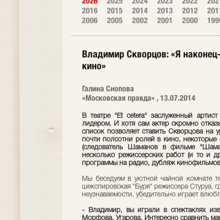
2026
2025
2024
2023
2022
202
2016
2015
2014
2013
2012
201
2006
2005
2002
2001
2000
199
Владимир Скворцов: «Я наконец-
кино»
Галина Снопова
«Московская правда» , 13.07.2014
В театре "Et cetera" заслуженный артис
лидером. И хотя сам актер скромно отказ
список позволяет ставить Скворцова на у
почти полсотни ролей в кино, некоторые
(следователь Шаманов в фильме "Шаман
несколько режиссерских работ (и то и д
программы на радио, дубляж кинофильмов.
Мы беседуем в уютной чайной комнате те
шекспировская "Буря" режиссера Стуруа, г
неузнаваемости, убедительно играет влюб
- Владимир, вы играли в спектаклях изв
Морфова, Угарова. Интересно сравнить ман