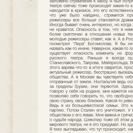
заложено стремление к хаосу. Я был потря
театре сейчас тоже происходят какие-то 
находится в кризисе, это его естественно
что уже было найдено, стремится пр
режиссеры все больше становятся драма
Иногда бывает очень интересно, но когда
не нравится. Опасность в том, что я нем
более скептичен в отношении новых те
молодые режиссеры ставят, как я. А в Рос
посмотрел "Лира" Богомолова. Я бы не 
назвать как-то иначе. Наверное, какая-то 
существует опасность изменить не фор
русского театра. Раньше я всегда о
Станиславского, Таирова, Мейерхольда, Ва
этого варева что-то в итоге сварится, про
актуальный режиссер, бесстрашно выска
общества. А в Москве вы чувствуете себя
оторванный от земли. Ностальгия ведь ос
за пределы Грузии, они теряются. Здесь
говорю у себя на родине, мне кажется н
позволяю себе говорить то, что свободно
свою страну, своих близких. Какой-то рев
Ведь я из большевистской семьи. Это 
партию. Потом Сталин его уничтожил. У м
обществом о его язвах. Мне важна и гречес
о судьбе народа. Шекспир тоже об этом 
мирового театра, не я это придумал. Но зде
Я тихо выглядываю, что тут происходит, 