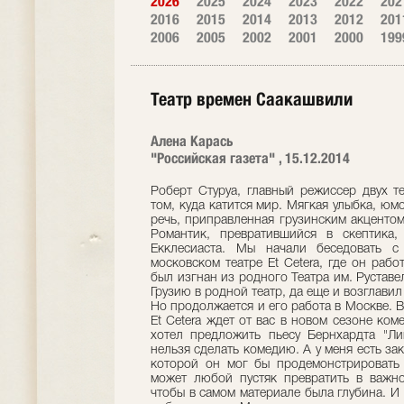
2026
2025
2024
2023
2022
202
2016
2015
2014
2013
2012
201
2006
2005
2002
2001
2000
199
Театр времен Саакашвили
Алена Карась
"Российская газета" , 15.12.2014
Роберт Стуруа, главный режиссер двух те
том, куда катится мир. Мягкая улыбка, юм
речь, приправленная грузинским акценто
Романтик, превратившийся в скептика,
Екклесиаста. Мы начали беседовать с
московском театре Et Cetera, где он рабо
был изгнан из родного Театра им. Руставе
Грузию в родной театр, да еще и возглави
Но продолжается и его работа в Москве. В
Et Cetera ждет от вас в новом сезоне ком
хотел предложить пьесу Бернхардта "Ли
нельзя сделать комедию. А у меня есть зак
которой он мог бы продемонстрировать 
может любой пустяк превратить в важно
чтобы в самом материале была глубина. И 