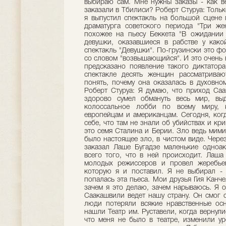
выбираю сам. Мне нужны заказы - как в
заказали в Тбилиси? Роберт Стуруа: Только
я выпустил спектакль на большой сцене 
драматурга советского периода "Три же
похожее на пьесу Беккета "В ожидании 
девушки, оказавшиеся в рабстве у како
спектакль "Девушки". По-грузински это ф
со словом "возвышающийся". И это очень в
предсказано появление такого диктатор
спектакле десять женщин рассматриваю
понять, почему она оказалась в духовном
Роберт Стуруа: Я думаю, что приход Са
здорово сумел обмануть весь мир, вы
колоссальное лобби по всему миру, к
европейцам и американцам. Сегодня, когд
себе, что там не знали об убийствах и кр
это семя Сталина и Берии. Зло ведь мими
было настоящее зло, в чистом виде. Через
заказал Лаше Бугадзе маленькие одноак
всего того, что в ней происходит. Лаша
молодых режиссеров и провел жеребьев
которую я и поставил. Я не выбирал -
попалась эта пьеса. Мои друзья Гия Канч
зачем я это делаю, зачем нарываюсь. Я о
Саакашвили ведет нашу страну. Он смог 
люди потеряли всякие нравственные ос
нашли Театр им. Руставели, когда вернули
что меня не было в театре, изменили ур