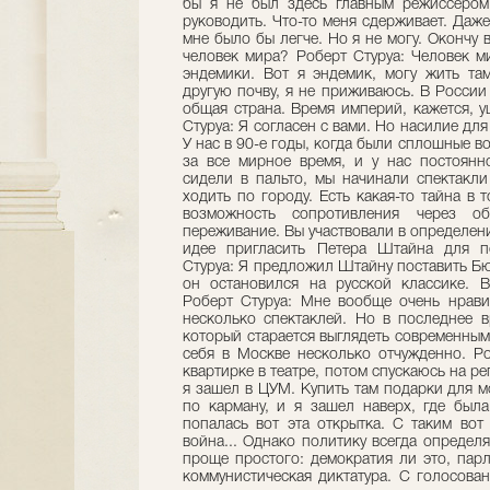
бы я не был здесь главным режиссером
руководить. Что-то меня сдерживает. Даж
мне было бы легче. Но я не могу. Окончу в
человек мира? Роберт Стуруа: Человек м
эндемики. Вот я эндемик, могу жить там
другую почву, я не приживаюсь. В России 
общая страна. Время империй, кажется, у
Стуруа: Я согласен с вами. Но насилие дл
У нас в 90-е годы, когда были сплошные в
за все мирное время, и у нас постоян
сидели в пальто, мы начинали спектакли
ходить по городу. Есть какая-то тайна в 
возможность сопротивления через об
переживание. Вы участвовали в определении
идее пригласить Петера Штайна для 
Стуруа: Я предложил Штайну поставить Бюх
он остановился на русской классике. В
Роберт Стуруа: Мне вообще очень нравил
несколько спектаклей. Но в последнее 
который старается выглядеть современным.
себя в Москве несколько отчужденно. Ро
квартирке в театре, потом спускаюсь на р
я зашел в ЦУМ. Купить там подарки для 
по карману, и я зашел наверх, где был
попалась вот эта открытка. С таким вот 
война... Однако политику всегда определя
проще простого: демократия ли это, пар
коммунистическая диктатура. С голосова