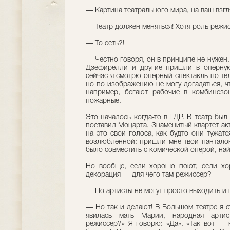
— Картина театрального мира, на ваш взгл
— Театр должен меняться! Хотя роль режис
— То есть?!
— Честно говоря, он в принципе не нужен.
Дзефирелли и другие пришли в оперную
сейчас я смотрю оперный спектакль по те
но по изображению не могу догадаться, чт
например, бегают рабочие в комбинезо
пожарные.
Это началось когда-то в ГДР. В театр бы
поставил Моцарта. Знаменитый квартет акт
на это свои голоса, как будто они тужат
возлюбленной: пришли мне твои панталон
было совместить с комической оперой, най
Но вообще, если хорошо поют, если хо
декорация — для чего там режиссер?
— Но артисты не могут просто выходить и 
— Но так и делают! В Большом театре я 
явилась мать Марии, народная артис
режиссер?» Я говорю: «Да». «Так вот — 