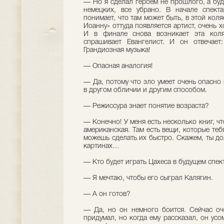
— Но я сделал героем не прошлого, а буд
немецких, все убрано. В начале спекта
понимает, что там может быть, в этой коля
Иоанну» оттуда появляется артист, очень 
И в финале снова возникает эта коля
спрашивает Евангелист. И он отвечает: 
Грандиозная музыка!
— Опасная аналогия!
— Да, потому что зло умеет очень опасно
в другом обличии и другим способом.
— Режиссура знает понятие возраста?
— Конечно! У меня есть несколько книг, ч
американская. Там есть вещи, которые теб
можешь сделать их быстро. Скажем, ты до
картинах…
— Кто будет играть Цахеса в будущем спект
— Я мечтаю, чтобы его сыграл Калягин.
— А он готов?
— Да, но он немного боится. Сейчас оч
придумал, но когда ему рассказал, он усо