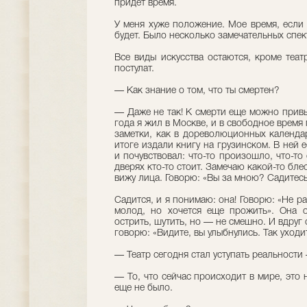
придет время.
У меня хуже положение. Мое время, если 
будет. Было несколько замечательных спек
Все виды искусства остаются, кроме теат
постулат.
— Как знание о том, что ты смертен?
— Даже не так! К смерти еще можно привык
года я жил в Москве, и в свободное время
заметки, как в дореволюционных календа
итоге издали книгу на грузинском. В ней е
и почувствовал: что-то произошло, что-т
дверях кто-то стоит. Замечаю какой-то бле
вижу лица. Говорю: «Вы за мною? Садитесь
Садится, и я понимаю: она! Говорю: «Не ра
молод, но хочется еще прожить». Она о
острить, шутить, но — не смешно. И вдруг 
говорю: «Видите, вы улыбнулись. Так уходи
— Театр сегодня стал уступать реальности
— То, что сейчас происходит в мире, это 
еще не было.