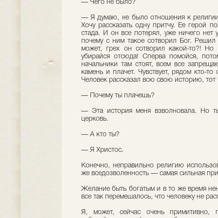
— Чего не было?
— Я думаю, не было отношения к религии 
Хочу рассказать одну притчу. Ее герой п
стада. И он все потерял, уже ничего нет 
почему с ним такое сотворил Бог. Решил
может, грех он сотворил какой-то?! Но
убирайся отсюда! Сперва помойся, пото
начальники там стоят, всем все запрещаю
камень и плачет. Чувствует, рядом кто-то
Человек рассказал всю свою историю, тот 
— Почему ты плачешь?
— Эта история меня взволновала. Но ты
церковь.
— А кто ты?
— Я Христос.
Конечно, неправильно религию использов
же вседозволенность — самая сильная пр
Желание быть богатым и в то же время нен
все так перемешалось, что человеку не расп
Я, может, сейчас очень примитивно, 