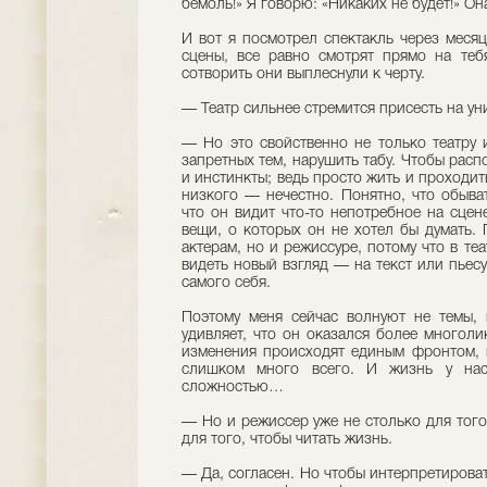
бемоль!» Я говорю: «Никаких не будет!» Он
И вот я посмотрел спектакль через месяц
сцены, все равно смотрят прямо на тебя
сотворить они выплеснули к черту.
— Театр сильнее стремится присесть на ун
— Но это свойственно не только театру 
запретных тем, нарушить табу. Чтобы распо
и инстинкты; ведь просто жить и проходит
низкого — нечестно. Понятно, что обыва
что он видит что-то непотребное на сцене
вещи, о которых он не хотел бы думать.
актерам, но и режиссуре, потому что в те
видеть новый взгляд — на текст или пьесу
самого себя.
Поэтому меня сейчас волнуют не темы, 
удивляет, что он оказался более многол
изменения происходят единым фронтом, 
слишком много всего. И жизнь у нас
сложностью…
— Но и режиссер уже не столько для того
для того, чтобы читать жизнь.
— Да, согласен. Но чтобы интерпретироват