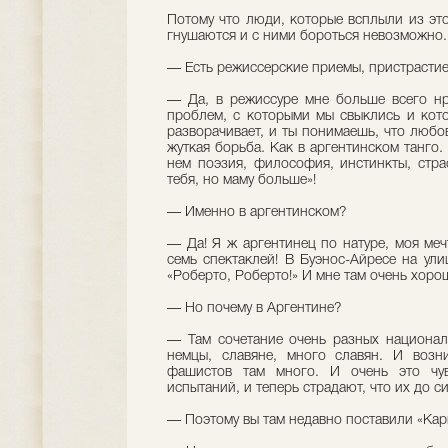
Потому что люди, которые всплыли из это
гнушаются и с ними бороться невозможно. К
— Есть режиссерские приемы, пристрасти
— Да, в режиссуре мне больше всего нр
проблем, с которыми мы свыклись и кото
разворачивает, и ты понимаешь, что любов
жуткая борьба. Как в аргентинском танго.
нем поэзия, философия, инстинкты, стра
тебя, но маму больше»!
— Именно в аргентинском?
— Да! Я ж аргентинец по натуре, моя меч
семь спектаклей! В Буэнос-Айресе на ули
«Роберто, Роберто!» И мне там очень хоро
— Но почему в Аргентине?
— Там сочетание очень разных национал
немцы, славяне, много славян. И возни
фашистов там много. И очень это чув
испытаний, и теперь страдают, что их до с
— Поэтому вы там недавно поставили «Кар