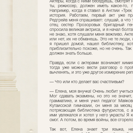
Актеры, когда с ними беседуешь, смотрят 
ты, режиссер, должен иметь какое-то, 
Например, когда я ставил в Англии «Трех
история. Работаем, первый акт уже пр
Редгрейв меня спрашивает: слушай, а что 
отец сестер Прозоровых бригадный ген
спросила великая актриса, и я начал болта
не знаю, хотя слушали меня вежливо. Акт
или нет, их не обманешь. Это не те люди,
я пришел домой, нашел библиотеку, хот
приблизительно похоже, но не очень. Так 
должен знать больше.
Правда, если с актерами возникает хими
тогда уже можно вести разговор о проб
вычленять, и это уже другое измерение ре
— Что или кто делает вас счастливым?
— Елена, моя внучка! Очень любит учиться
Мог сдавать экзамены, но это не значит,
грамматике, и меня учил педагог Маяков
Кутаисской гимназии, он меня за месяц
потрясающая библиотека футуристов, с а
ими увлекался и хотел у него украсть! Я 
смог. А потом, во время войны, все сгорело
Так вот, Елена знает три языка, не