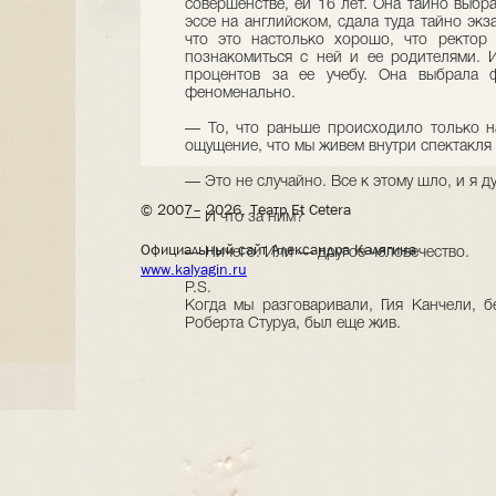
совершенстве, ей 16 лет. Она тайно выбр
эссе на английском, сдала туда тайно экз
что это настолько хорошо, что ректор
познакомиться с ней и ее родителями. И
процентов за ее учебу. Она выбрала 
феноменально.
— То, что раньше происходило только на
ощущение, что мы живем внутри спектакля
— Это не случайно. Все к этому шло, и я д
© 2007– 2026, Театр Et Cetera
— И что за ним?
Официальный сайт Александра Калягина
— Ничего. Или — другое человечество.
www.kalyagin.ru
P.S.
Когда мы разговаривали, Гия Канчели, 
Роберта Стуруа, был еще жив.