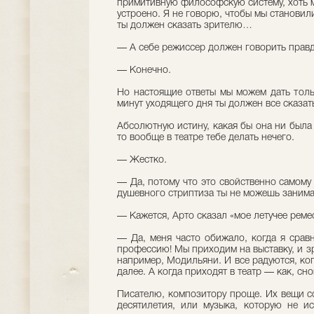
примитивную философскую систему, хоть м
устроено. Я не говорю, чтобы мы становили
ты должен сказать зрителю…
— А себе режиссер должен говорить прав
— Конечно.
Но настоящие ответы мы можем дать толь
минут уходящего дня ты должен все сказать
Абсолютную истину, какая бы она ни была 
то вообще в театре тебе делать нечего.
— Жестко.
— Да, потому что это свойственно самому
душевного стриптиза ты не можешь занима
— Кажется, Арто сказал «мое летучее рем
— Да, меня часто обижало, когда я срав
профессию! Мы приходим на выставку, и з
например, Модильяни. И все радуются, ког
далее. А когда приходят в театр — как, сно
Писателю, композитору проще. Их вещи со
десятилетия, или музыка, которую не ис