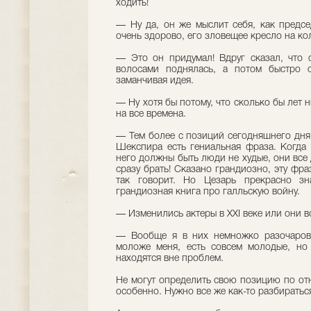
ходить!
— Ну да, он же мыслит себя, как предсе
очень здорово, его зловещее кресло на к
— Это он придумал! Вдруг сказал, что 
волосами поднялась, а потом быстро о
заманчивая идея.
— Ну хотя бы потому, что сколько бы лет н
на все времена.
— Тем более с позиций сегодняшнего дня:
Шекспира есть гениальная фраза. Когда 
него должны быть люди не худые, они все
сразу брать! Сказано грандиозно, эту фра
так говорит. Но Цезарь прекрасно зн
грандиозная книга про галльскую войну.
— Изменились актеры в ХХI веке или они в
— Вообще я в них немножко разочарова
моложе меня, есть совсем молодые, но 
находятся вне проблем.
Не могут определить свою позицию по отн
особенно. Нужно все же как-то разбираться