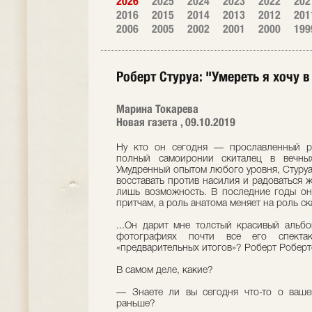
2026
2025
2024
2023
2022
202
2016
2015
2014
2013
2012
201
2006
2005
2002
2001
2000
199
Роберт Стуруа: "Умереть я хочу в
Марина Токарева
Новая газета , 09.10.2019
Ну кто он сегодня — прославленный р
полный самоиронии скиталец в вечны
Умудренный опытом любого уровня, Стуруа
восставать против насилия и радоваться 
лишь возможность. В последние годы он
притчам, а роль анатома меняет на роль ск
...Он дарит мне толстый красивый альб
фотографиях почти все его спекта
«предварительных итогов»? Роберт Роберто
В самом деле, какие?
— Знаете ли вы сегодня что-то о ваше
раньше?