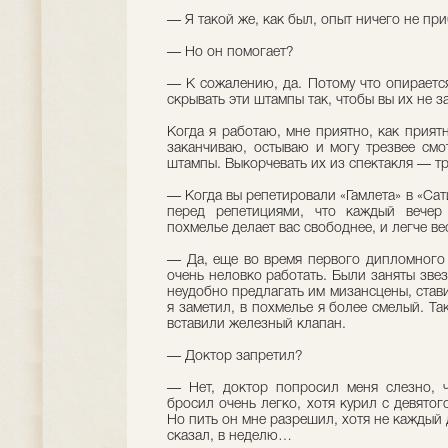
— Я такой же, как был, опыт ничего не при
— Но он помогает?
— К сожалению, да. Потому что опирается
скрывать эти штампы так, чтобы вы их не з
Когда я работаю, мне приятно, как прият
заканчиваю, остываю и могу трезвее смот
штампы. Выкорчевать их из спектакля — т
— Когда вы репетировали «Гамлета» в «Сат
перед репетициями, что каждый вечер 
похмелье делает вас свободнее, и легче в
— Да, еще во время первого дипломного 
очень неловко работать. Были заняты звез
неудобно предлагать им мизансцены, стави
я заметил, в похмелье я более смелый. Та
вставили железный клапан.
— Доктор запретил?
— Нет, доктор попросил меня слезно, ч
бросил очень легко, хотя курил с девятог
Но пить он мне разрешил, хотя не каждый 
сказал, в неделю…