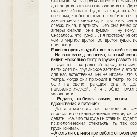
отапливался. Во время одной из премьер 
до конца спектакля выключили свет. Дире
сказали: «Света не будет, расходитесь!» А
свечками, чтобы по темноте добираться 
зажгли свои фонарики, и при этом свете
слезах была, и артисты. Это был вечер б
актёры сникли, они думали – ну кому 
Оказалось, что нужен. И я поставил много
чем в мирное время. Во время пушек ис
пословице.
Если говорить о судьбе, как о какой-то к
– На ваш взгляд человека, который много
видит. Насколько театр в Грузии развит? 
– Грузины – театральный народ, поэтому 
взять хотя бы грузинское застолье с его т
для нас естественна, мы не играем, это 
театра. Когда они приходят в театр, то х
если на сцене трагедия, она не дол
натуралистической. И я люблю грузин
условности.
– Родина, любимая земля, корни – э
вдохновения и питания?
– Да, для меня это так. Товстоногов то
спросил его о национальном театре, он с
делать. Всё, что ты будешь ставить, будет
психологический спектакль, ты так со
грузинскими».
– А есть ли отличия при работе с грузинс