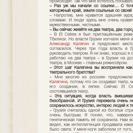
происходят. Так что мне хотелось побыват
– Раз уж мы начали со ссылки… С точ
каторжный край, земля ссыльных со своей
– Напротив, мне нравится здешняя аура
словами. И люди здесь мне очень нравят
мужественными, честными.
– Вы сейчас живёте на два театра, два горо
– В Et Cetera я был приглашённым реж
Тбилиси. Но власти Грузии изгнали меня и
Александр Калягин
и предложил место 
согласился. Через три года власть в Г
руководить театром. Я не знаю, хорошо я с
работаю на два театра – в Грузии на до
театра, в Москве – главным режиссёром.
– Этот шаг Калягина вы восприняли как
театрального братства?
– Мне многие из россиян предложили 
Калягина
, потому что он создавал театр,
его создании, в лепке. Сейчас Et Ce
состоявшийся театр.
– Эта ситуация, когда власть вмешивае
безобразной. И Грузия пережила очень н
сохранилось искусство, интерес людей к т
– Грузия считалась одной из богатых стр
очень быстрым. Я понял, что, наверно
генетическая память её сохранила. Нам в
видел, как интеллигенция продавала каки
было света. У меня ноги заболели от того,