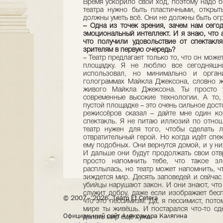
Время ускорило свой ход, поэтому надо 
театра нужно быть пластичными, открыт
должны уметь всё. Они не должны быть о
– Одна из точек зрения, зачем нам сего
эмоциональный интеллект. И я знаю, что а
что получили удовольствие от спектакля
зрителям в первую очередь?
– Театр предлагает только то, что он може
площадку. Я не люблю все сегодняшн
использовал, но минимально и орган
голограммах Майкла Джексона, словно ж
живого Майкла Джексона. Ты просто у
современные высокие технологии. А то,
пустой площадке – это очень сильное досто
режиссёров сказал – дайте мне один ко
спектакль. Я не питаю иллюзий по отноше
театр нужен для того, чтобы сделать 
отвратительный герой. Но когда идёт спек
ему подобных. Они вернутся домой, и у ни
И дальше они будут продолжать свои отв
просто напомнить тебе, что такое зл
расплылась, но театр может напомнить, ч
зиждется мир. Десять заповедей и сейчас
убийцы нарушают закон. И они знают, что
служит добру, даже если изображает бес
© 2007– 2026, Театр Et Cetera
что это пессимизм. Да, я пессимист, пото
мире ты живёшь. И постарался что-то сде
Официальный сайт Александра Калягина
делать мир ещё хуже.