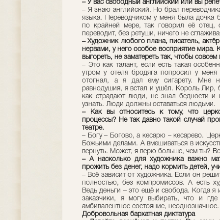
– У вас свободный английский или вы репе
– Я знаю английский. Но брал переводчика
языка. Переводчиком у меня была дочка 
по крайней мере, так говорил её отец, 
переводит, без ретуши, ничего не сглажив
– Художник любого плана, писатель, актёр
нервами, у него особое восприятие мира. К
выгореть, не заматереть так, чтобы совсем
– Это как талант, если есть такая особен
утром у отеля бродяга попросил у меня
отогнал, а я дал ему сигарету. Мне н
равнодушия, я встал и ушёл. Король Лир, 
как страдают люди, не знал бедности и 
узнать. Люди должны оставаться людьми.
– Как вы относитесь к тому, что церк
процессы? Не так давно такой случай пр
те­атре.
– Богу – Богово, а кесарю – кесарево. Це
Божьими делами. А вмешиваться в искусст
вернуть. Может, я верю больше, чем ты? В
– А насколько для художника важно ма
прожить без денег, надо кормить детей, уч
– Всё зависит от художника. Если он реши
полностью, без компромиссов. А есть х
Ведь деньги – это ещё и свобода. Когда я
заказчики, я могу выбирать, что и где
амбивалентное состояние, неоднозначное
Добровольная бархатная диктатура