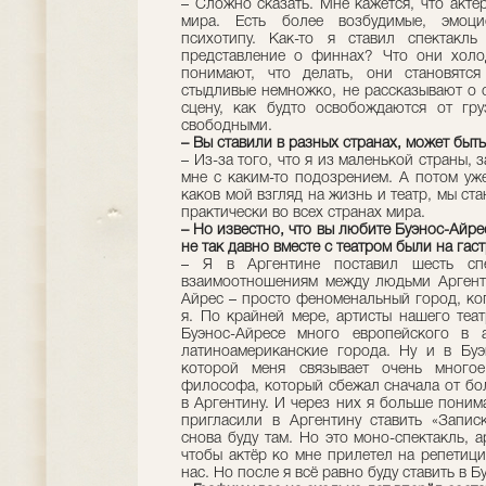
– Сложно сказать. Мне кажется, что актё
мира. Есть более возбудимые, эмоци
психотипу. Как-то я ставил спектакл
представление о финнах? Что они холо
понимают, что делать, они становятс
стыдливые немножко, не рассказывают о с
сцену, как будто освобождаются от гру
свободными.
– Вы ставили в разных странах, может быт
– Из-за того, что я из маленькой страны,
мне с каким-то подозрением. А потом уже
каков мой взгляд на жизнь и театр, мы ст
практически во всех странах мира.
– Но известно, что вы любите Буэнос-Айре
не так давно вместе с театром были на гас
– Я в Аргентине поставил шесть спе
взаимоотношениям между людьми Аргенти
Айрес – просто феноменальный город, ког
я. По крайней мере, артисты нашего теа
Буэнос-Айресе много европейского в 
латиноамериканские города. Ну и в Буэ
которой меня связывает очень многое
философа, который сбежал сначала от бо
в Аргентину. И через них я больше понима
пригласили в Аргентину ставить «Запис
снова буду там. Но это моно-спектакль, 
чтобы актёр ко мне прилетел на репетици
нас. Но после я всё равно буду ставить в 