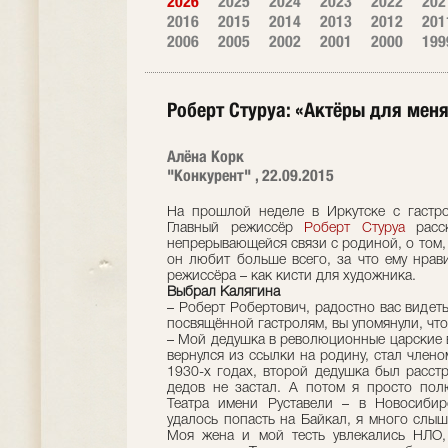
2026
2025
2024
2023
2022
202
2016
2015
2014
2013
2012
201
2006
2005
2002
2001
2000
199
Роберт Стуруа: «Актёры для меня
Алёна Корк
"Конкурент" , 22.09.2015
На прошлой неделе в Иркутске с гастро
Главный режиссёр
Роберт Стуруа
расск
непрерывающейся связи с родиной, о том, 
он любит больше всего, за что ему нрав
режиссёра – как кисти для художника.
Выбрал Калягина
– Роберт Робертович, радостно вас видет
посвящённой гастролям, вы упомянули, что 
– Мой дедушка в революционные царские 
вернулся из ссылки на родину, стал члено
1930-х годах, второй дедушка был расстр
дедов не застал. А потом я просто пол
Театра имени Руставели – в Новосибир
удалось попасть на Байкал, я много слыш
Моя жена и мой тесть увлекались НЛО, 