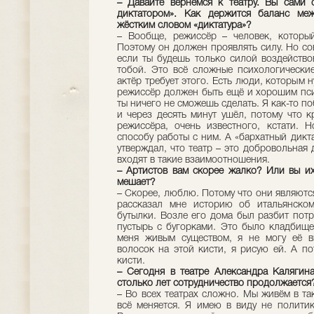
– Давайте вернёмся к театру. Вы сами 
диктатором». Как держится баланс ме
жёстким словом «диктатура»?
– Вообще, режиссёр – человек, который
Поэтому он должен проявлять силу. Но со
если ты будешь только силой воздействов
тобой. Это всё сложные психологические
актёр требует этого. Есть люди, которым 
режиссёр должен быть ещё и хорошим пси
ты ничего не сможешь сделать. Я как-то п
и через десять минут ушёл, потому что 
режиссёра, очень известного, кстати. 
способу работы с ним. А «бархатный дикт
утверждал, что театр – это добровольная 
входят в такие взаимоотношения.
– Артистов вам скорее жалко? Или вы и
мешает?
– Скорее, люблю. Потому что они являют
рассказал мне историю об итальянском
бутылки. Возле его дома был разбит пот
пустырь с бугорками. Это было кладбище.
меня живым существом, я не могу её вы
волосок на этой кисти, я рисую ей. А п
кисти.
– Сегодня в театре Александра Калягин
столько лет сотрудничество продолжаетс
– Во всех театрах сложно. Мы живём в так
всё меняется. Я имею в виду не политик