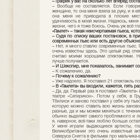
– График у вас на сколько лет вперёд сост
– Вообще не составляется. Если говори
женщине, то она меня взяла за руку, и я е
она меня не приводила в плохие мест
удачливость в моей жизни. Надеюсь, меня 
жизни, чего я тоже боюсь. Очень уж всё гл
«Гамлет» – такая неисчерпаемая пьеса, ко
– Судя по списку ваших постановок, в пр
современных пьес или есть другое объясн
– Нет, я много ставлю современных пьес. 
очень известны здесь. Это целый ряд спе
считаю моими хорошими спектаклями. Но
лучше получается.
– И Шекспир, мне показалось, занимает с
– К сожалению, да.
– Почему к сожалению?
– Уже надоело. Я поставил 21 спектакль п
– В «Гамлета» вы входили, кажется, пять р
– Да, да. Первый раз я поставил «Гамлета» 
театре «Сатирикон». Потом у себя, в Гр
Тбилиси и заново поставил у себя эту пьес
которую можно ставить всю жизнь заново.
разные, да и мы можем меняться с течени
обычно выделяет самого проблемного и лю
я, наверное, всё-таки люблю больше оста
У меня играли выдающиеся артисты, гл
Великобритании это очень известный ак
Северуса Снегга в фильмах про мальчика-