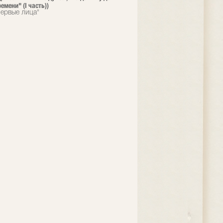
емени" (I часть))
ервые лица"