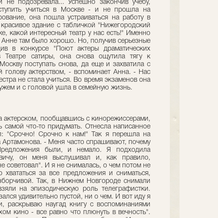
 не подозревала... Успешно закончив учебу,
ступить учиться в Москве - и не прошла на
ование, она пошла устраиваться на работу в
а красивое здание с табличкой "Нижегородский
е, какой интересный театр у нас есть!" Именно
и Анне там было хорошо. Но, получив серьезные
ив в конкурсе "Поют актеры драматических
в Театре сатиры, она снова ощутила тягу к
Москву поступать снова, да еще и захватила с
 голову актерством, - вспоминает Анна. - Нас
естра не стала учиться. Во время экзаменов она
ужем и с головой ушла в семейную жизнь.
на актерском, пообщавшись с кинорежиссерами,
ь самой что-то придумать. Отнесла написанное
: "Срочно! Срочно к нам!" Так я перешла на
а Артамонова. - Меня часто спрашивают, почему
редложения были, и немало. Я подходила
вичу, он меня выслушивал и, как правило,
е советовал". И я не снималась, о чем потом не
 хвататься за все предложения и сниматься,
азборчивой. Так, в Нижнем Новгороде снимали
взяли на эпизодическую роль телеграфистки.
ался удивительно пустой, ни о чем. И вот иду я
и, раскрываю наугад книгу с воспоминаниями
хом кино - все равно что плюнуть в вечность".