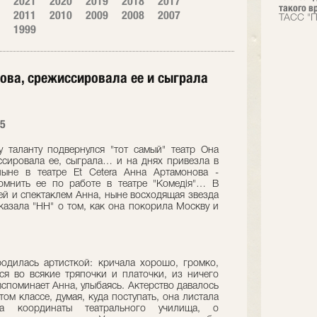
2021
2020
2019
2018
2017
такого вр
2011
2010
2009
2008
2007
ТАСС "П
1999
хова, срежиссировала ее и сыграла
15
таланту подвернулся "тот самый" театр Она
ссировала ее, сыграла… и на днях привезла в
ыне в театре Et Сetera Анна Артамонова -
омнить ее по работе в театре "Комедiя"… В
й и спектаклем Анна, ныне восходящая звезда
сказала "НН" о том, как она покорила Москву и
одилась артисткой: кричала хорошо, громко,
я во всякие тряпочки и платочки, из ничего
 вспоминает Анна, улыбаясь. Актерство давалось
том классе, думая, куда поступать, она листала
а координаты театрального училища, о