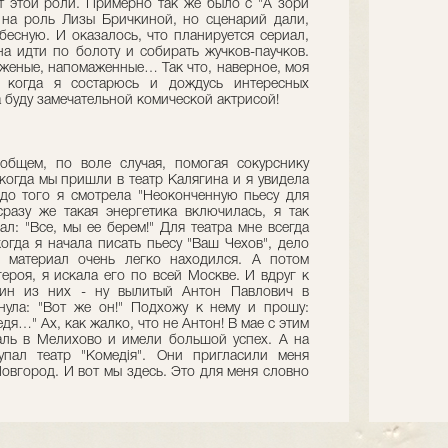
от этой роли. Примерно так же было с "А зори
 на роль Лизы Бричкиной, но сценарий дали,
бесную. И оказалось, что планируется сериал,
на идти по болоту и собирать жучков-паучков.
яженые, напомаженные… Так что, наверное, моя
, когда я состарюсь и дождусь интересных
а буду замечательной комической актрисой!
 общем, по воле случая, помогая сокурснику
 когда мы пришли в театр Калягина и я увидела
до того я смотрела "Неоконченную пьесу для
сразу же такая энергетика включилась, я так
ал: "Все, мы ее берем!" Для театра мне всегда
когда я начала писать пьесу "Ваш Чехов", дело
 материал очень легко находился. А потом
героя, я искала его по всей Москве. И вдруг к
дин из них - ну вылитый Антон Павлович в
нула: "Вот же он!" Подхожу к нему и прошу:
дя…" Ах, как жалко, что не Антон! В мае с этим
аль в Мелихово и имели большой успех. А на
пал театр "Комедiя". Они пригласили меня
овгород. И вот мы здесь. Это для меня словно