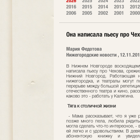
2026
2025
2024
2023
2022
2016
2015
2014
2013
2012
2006
2005
2002
2001
2000
Она написала пьесу про Че
Мария Федотова
Нижегородские новости , 12.11.20
В Нижнем Новгороде восходящему 
написала пьесу про Чехова, срежи
Нижний Новгород. Работающая н
нижегородка, и театралы могут п
перерыве между большой репетицие
отечественного театра и кино, рас
каково это - работать у Калягина.
Тяга к столичной жизни
- Мама рассказывает, что я уже р
позже много пела, любила рядитьс
могла сделать что-то интересное, -
ей легко и с удовольствием. В девя
абонентскую книжку и увидел