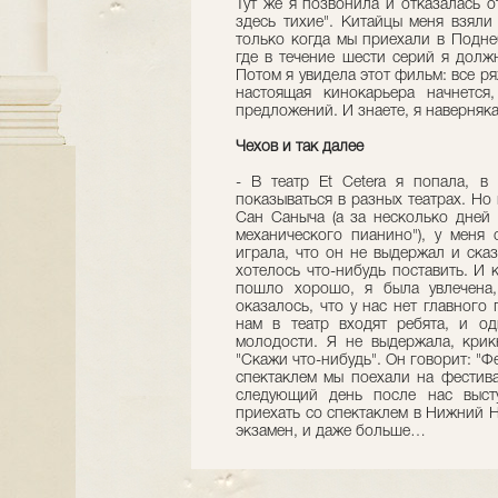
Тут же я позвонила и отказалась 
здесь тихие". Китайцы меня взяли
только когда мы приехали в Подне
где в течение шести серий я долж
Потом я увидела этот фильм: все р
настоящая кинокарьера начнется
предложений. И знаете, я наверняк
Чехов и так далее
- В театр Et Сеtera я попала, в
показываться в разных театрах. Но
Сан Саныча (а за несколько дней 
механического пианино"), у меня 
играла, что он не выдержал и сказ
хотелось что-нибудь поставить. И 
пошло хорошо, я была увлечена,
оказалось, что у нас нет главного 
нам в театр входят ребята, и о
молодости. Я не выдержала, крик
"Скажи что-нибудь". Он говорит: "Фе
спектаклем мы поехали на фестив
следующий день после нас высту
приехать со спектаклем в Нижний Н
экзамен, и даже больше…