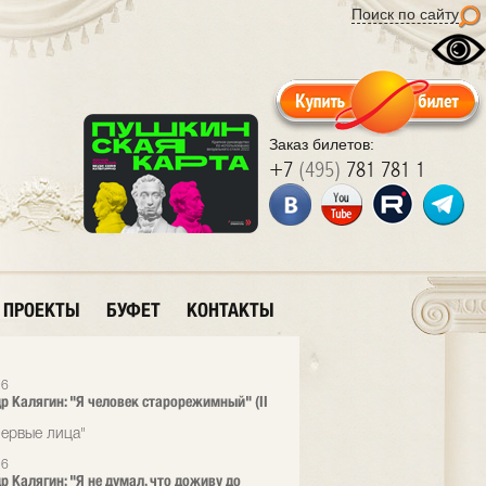
Поиск по сайту
Заказ билетов:
+7
(495)
781 781 1
ПРОЕКТЫ
БУФЕТ
КОНТАКТЫ
26
р Калягин: "Я человек старорежимный" (II
ервые лица"
26
р Калягин: "Я не думал, что доживу до