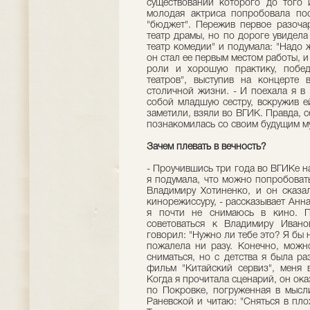
существовании которого до того и
молодая актриса попробовала по
"бюджет". Пережив первое разочар
театр драмы, но по дороге увидел
театр комедии" и подумала: "Надо ж
он стал ее первым местом работы, 
роли и хорошую практику, побед
театров", выступив на концерте 
столичной жизни. - И поехала я в 
собой младшую сестру, вскружив ей
заметили, взяли во ВГИК. Правда, с
познакомилась со своим будущим м
Зачем плевать в вечность?
- Проучившись три года во ВГИКе 
я подумала, что можно попробоват
Владимиру Хотиненко, и он сказал
кинорежиссуру, - рассказывает Анн
я почти не снимаюсь в кино. П
советоваться к Владимиру Ивано
говорил: "Нужно ли тебе это? Я бы н
пожалела ни разу. Конечно, можно
сниматься, но с детства я была р
фильм "Китайский сервиз", меня 
Когда я прочитала сценарий, он оказ
по Покровке, погруженная в мысл
Раневской и читаю: "Сняться в пло