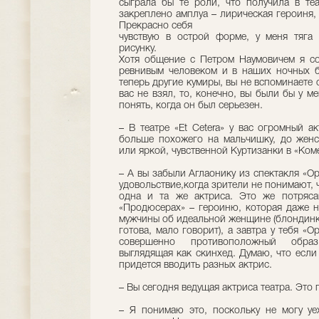
сыграла бы те роли, что получила в теа
закреплено амплуа – лирическая героиня, 
Прекрасно себя
чувствую в острой форме, у меня тяга 
рисунку.
Хотя общение с Петром Наумовичем я со
ревнивым человеком и в наших ночных бе
теперь другие кумиры, вы не вспоминаете 
вас не взял, то, конечно, вы были бы у м
понять, когда он был серьезен.
– В театре «Et Cetera» у вас огромный а
больше похожего на мальчишку, до жен
или яркой, чувственной Куртизанки в «Ко
– А вы забыли Аглаонику из спектакля «О
удовольствие,когда зрители не понимают, 
одна и та же актриса. Это же потряса
«Продюсерах» – героиню, которая даже н
мужчины об идеальной женщине (блондинка
готова, мало говорит), а завтра у тебя «
совершенно противоположный образ
выглядящая как скинхед. Думаю, что если 
придется вводить разных актрис.
– Вы сегодня ведущая актриса театра. Это
– Я понимаю это, поскольку не могу уе