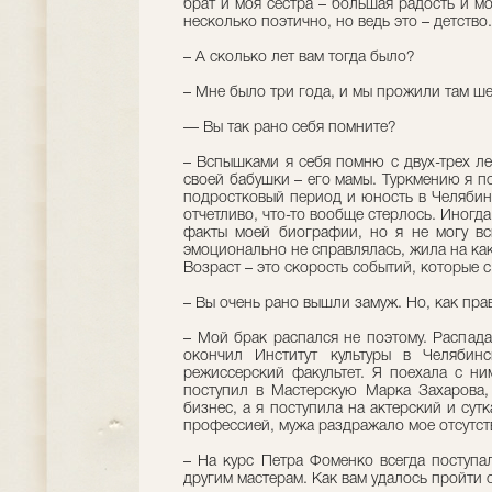
брат и моя сестра – большая радость и мо
несколько поэтично, но ведь это – детство.
– А сколько лет вам тогда было?
– Мне было три года, и мы прожили там ше
–– Вы так рано себя помните?
– Вспышками я себя помню с двух-трех л
своей бабушки – его мамы. Туркмению я п
подростковый период и юность в Челябин
отчетливо, что-то вообще стерлось. Иногд
факты моей биографии, но я не могу вс
эмоционально не справлялась, жила на как
Возраст – это скорость событий, которые с
– Вы очень рано вышли замуж. Но, как пр
– Мой брак распался не поэтому. Распад
окончил Институт культуры в Челябин
режиссерский факультет. Я поехала с ни
поступил в Мастерскую Марка Захарова,
бизнес, а я поступила на актерский и сут
профессией, мужа раздражало мое отсутст
– На курс Петра Фоменко всегда поступа
другим мастерам. Как вам удалось пройти 