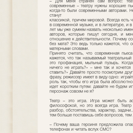
– Для меня странен сам вопрос: теа
современные – театру нужны хорошие пье
когда-то были современными авторами. Не
станут
классикой, причем мировой. Всегда есть ч
в современной музыке, и в литературе, и в
лет мы уже сумеем назвать несколько имен
авторов, которые пишут сегодня, и мен
отношение к действительности. Почему со
без мата? Это ведь только кажется, что 
матерными словами.
Принято считать, что современная пьес
кажется, что так называемый театральный 
это профанация, мыльный пузырь. Когда
ничего не играть?» – мне так и хочется
ставить?» Давайте просто посмотрим друг
фразу, режиссер имеет в виду одно: играй
роль так, чтобы его игра была абсолютно
идет коротким путем: давайте не будем иг
персонаж совсем не я?
Театр – это игра. Игра может быть а
философской, но это всегда игра. Театр
разбор, обстоятельства, характер, задачи
тем больше поставишь себе вопросов, тем 
– Почему ваша героиня предложила опас
телефонах и читать вслух СМС?