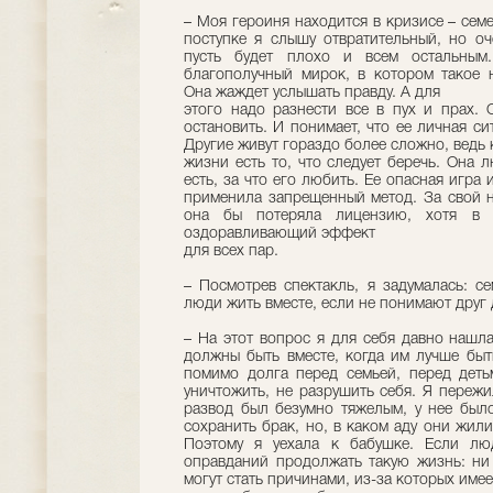
– Моя героиня находится в кризисе – сем
поступке я слышу отвратительный, но оч
пусть будет плохо и всем остальным
благополучный мирок, в котором такое 
Она жаждет услышать правду. А для
этого надо разнести все в пух и прах. 
остановить. И понимает, что ее личная си
Другие живут гораздо более сложно, ведь к
жизни есть то, что следует беречь. Она л
есть, за что его любить. Ее опасная игра
применила запрещенный метод. За свой 
она бы потеряла лицензию, хотя в р
оздоравливающий эффект
для всех пар.
– Посмотрев спектакль, я задумалась: с
люди жить вместе, если не понимают друг 
– На этот вопрос я для себя давно нашла
должны быть вместе, когда им лучше быть
помимо долга перед семьей, перед деть
уничтожить, не разрушить себя. Я переж
развод был безумно тяжелым, у нее было
сохранить брак, но, в каком аду они жили
Поэтому я уехала к бабушке. Если лю
оправданий продолжать такую жизнь: ни 
могут стать причинами, из-за которых имее