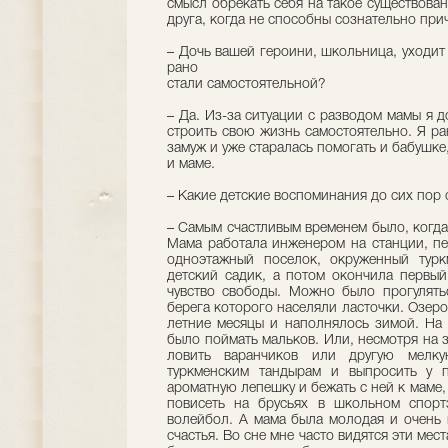
смысл обрекать себя на такое существован
друга, когда не способны сознательно при
– Дочь вашей героини, школьница, уходит
рано
стали самостоятельной?
– Да. Из-за ситуации с разводом мамы я д
строить свою жизнь самостоятельно. Я ра
замуж и уже старалась помогать и бабушке
и маме.
– Какие детские воспоминания до сих пор 
– Самым счастливым временем было, когда
Мама работала инженером на станции, п
одноэтажный поселок, окруженный турк
детский садик, а потом окончила первы
чувство свободы. Можно было прогулять
берега которого населяли ласточки. Озер
летние месяцы и наполнялось зимой. На
было поймать мальков. Или, несмотря на з
ловить варанчиков или другую мел
туркменским тандырам и выпросить у п
ароматную лепешку и бежать с ней к маме,
повисеть на брусьях в школьном спорт
волейбол. А мама была молодая и очень 
счастья. Во сне мне часто видятся эти мес