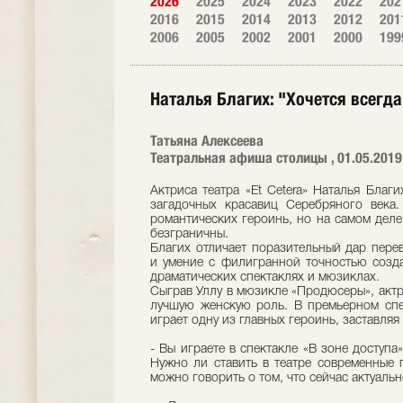
2026
2025
2024
2023
2022
202
2016
2015
2014
2013
2012
201
2006
2005
2002
2001
2000
199
Наталья Благих: "Хочется всегда 
Татьяна Алексеева
Театральная афиша столицы , 01.05.2019
Актриса театра «Et Cetera» Наталья Благ
загадочных красавиц Серебряного века.
романтических героинь, но на самом деле
безграничны.
Благих отличает поразительный дар пере
и умение с филигранной точностью созда
драматических спектаклях и мюзиклах.
Сыграв Уллу в мюзикле «Продюсеры», актр
лучшую женскую роль. В премьерном спек
играет одну из главных героинь, заставляя
- Вы играете в спектакле «В зоне доступа»
Нужно ли ставить в театре современные
можно говорить о том, что сейчас актуальн