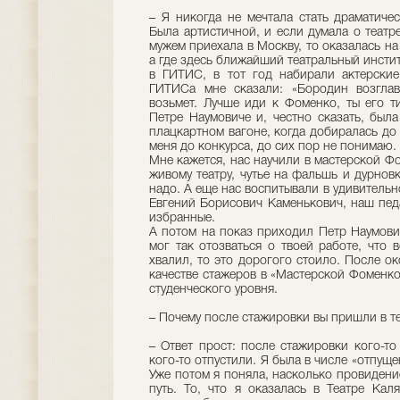
– Я никогда не мечтала стать драматичес
Была артистичной, и если думала о театре
мужем приехала в Москву, то оказалась на
а где здесь ближайший театральный инсти
в ГИТИС, в тот год набирали актерски
ГИТИСа мне сказали: «Бородин возглав
возьмет. Лучше иди к Фоменко, ты его ти
Петре Наумовиче и, честно сказать, была
плацкартном вагоне, когда добиралась до
меня до конкурса, до сих пор не понимаю.
Мне кажется, нас научили в мастерской Ф
живому театру, чутье на фальшь и дурновк
надо. А еще нас воспитывали в удивитель
Евгений Борисович Каменькович, наш педа
избранные.
А потом на показ приходил Петр Наумови
мог так отозваться о твоей работе, что
хвалил, то это дорогого стоило. После о
качестве стажеров в «Мастерской Фоменко
студенческого уровня.
– Почему после стажировки вы пришли в теа
– Ответ прост: после стажировки кого-то
кого-то отпустили. Я была в числе «отпущ
Уже потом я поняла, насколько провидение
путь. То, что я оказалась в Театре Кал