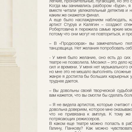
легкие, пронзительные, пугающие, но это с
Когда мы занимались разбором «Бури», я 
вместе читали увлекательный детектив и н
каким же окажется финал.
А еще было наслаждением наблюдать, к
артист Стуруа и Калягин – создают спе
Робертовича я пережила самые яркие моме
потому что они могут не повториться, и пр
– В «Продюсерах» вы замечательно пел
танцовщица. Нет желания попробовать себ
- У меня было желание, оно есть до сих 
театре не позволила. Мюзикл – это дело 
сил и времени. У меня нет музыкального о
но мне это не мешало выполнять сложные 
жанре я достигла бы больших карьерных ус
труднее дается.
– Вы довольны своей творческой судьбо
вам кажется, что вы смогли бы сделать бо
– Я не видела артистов, которые считают 
довольна доверием, которое мне оказывают
что не привязана к амплуа. К тому же
потрясающих режиссеров.
В каком еще театре можно попасть в раб
Галину, Панкову? Как можно чувствоват