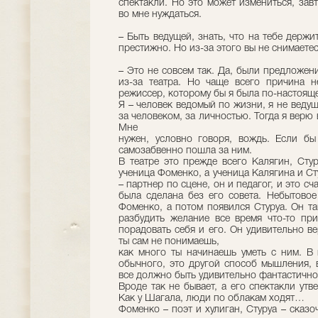
спектакли. Но это может измениться, зав
во мне нуждаться.
– Быть ведущей, знать, что на тебе держит
престижно. Но из-за этого вы не снимаетес
– Это не совсем так. Да, были предложени
из-за театра. Но чаще всего причина н
режиссер, которому бы я была по-настоящ
Я – человек ведомый по жизни, я не ведущ
за человеком, за личностью. Тогда я верю 
Мне
нужен, условно говоря, вождь. Если бы
самозабвенно пошла за ним.
В театре это прежде всего Калягин, Стур
ученица Фоменко, а ученица Калягина и С
– партнер по сцене, он и педагог, и это сч
была сделана без его совета. Небытово
Фоменко, а потом появился Стуруа. Он та
разбудить желание все время что-то прид
порадовать себя и его. Он удивительно ве
ты сам не понимаешь,
как много ты начинаешь уметь с ним. В 
обычного, это другой способ мышления, 
все должно быть удивительно фантастично
Вроде так не бывает, а его спектакли утв
Как у Шагала, люди по облакам ходят…
Фоменко – поэт и хулиган, Стуруа – сказо