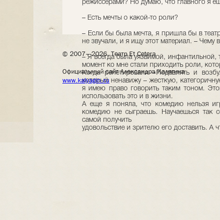
режиссерами? Но думаю, что главного я ещ
– Есть мечты о какой-то роли?
– Если бы была мечта, я пришла бы в теат
не звучали, и я ищу этот материал. – Чему
© 2007– 2026, Театр Et Cetera
– Я всегда была уязвимой, инфантильной,
момент ко мне стали приходить роли, кото
Официальный сайт Александра Калягина
Когда репетировали «Подавлять и возбу
www.kalyagin.ru
который ненавижу – жесткую, категоричну
я имею право говорить таким тоном. Этом
использовать это и в жизни.
А еще я поняла, что комедию нельзя иг
комедию не сыграешь. Научаешься так се
самой получить
удовольствие и зрителю его доставить. А ч