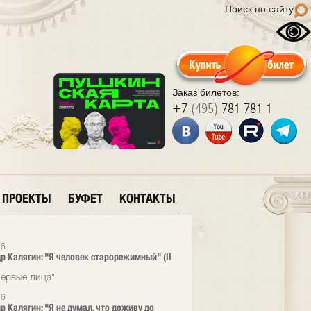
Поиск по сайту
Заказ билетов:
+7
(495)
781 781 1
ПРОЕКТЫ
БУФЕТ
КОНТАКТЫ
26
р Калягин: "Я человек старорежимный" (II
ервые лица"
26
р Калягин: "Я не думал, что доживу до