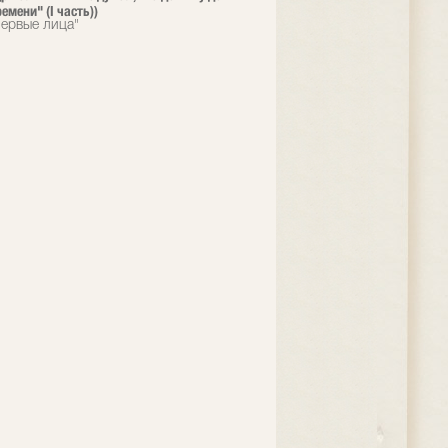
емени" (I часть))
ервые лица"