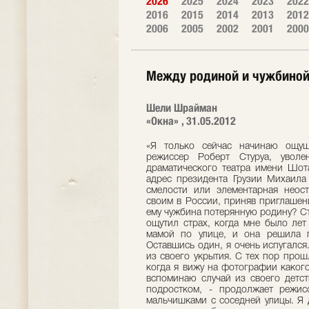
2026
2025
2024
2023
2022
2016
2015
2014
2013
2012
2006
2005
2002
2001
2000
Между родиной и чужбино
Шели Шрайман
«Окна» , 31.05.2012
«Я только сейчас начинаю ощущать масштаб потери», - говорит известный режиссер Роберт Стуруа, уволенный прошлым летом из Государственного драматического театра имени Шота Руставели за неосторожные высказывания в адрес президента Грузии Михаила Саакашвили. Что это было: акт гражданской смелости или элементарная неосторожность? Станет ли грузинский режиссер своим в России, приняв приглашение московского театра «Et Cetera»? Заменит ли ему чужбина потерянную родину? Страх сопровождает нас с детства - Первый раз я ощутил страх, когда мне было лет шесть, - говорит Роберт Стуруа. – Мы шли с мамой по улице, и она решила поиграть со мной, спрятавшись за деревом. Оставшись один, я очень испугался. Мама это сразу почувствовала и тут же вышла из своего укрытия. С тех пор прошло семьдесят лет, а я до сих пор не забыл… И когда я вижу на фотографии какого-нибудь ребенка со страхом в глазах, то сразу вспоминаю случай из своего детства. Второй раз я ощутил нечто подобное уже подростком, - продолжает режиссер. – Друзья позвали меня на разборку с мальчишками с соседней улицы. Я дрожал от одной мысли о предстоящей драке, но отказаться было нельзя – дело чести! Мы пришли на место, но ждали напрасно: наши противники так и не явились. Помню, я был так счастлив, что мне не пришлось участвовать в драке! -Существует мнение, что некоторые поступки люди совершают, чтобы преодолеть собственный страх. Вы согласны? - Есть в этом доля правды, конечно. В 1973-м я поставил спектакль «Кваркаре» по пьесе Какабадзе, написанной им еще в 1920-х годах – задолго до возникновения фашизма. Я превратил эту пьесу в притчу о тиранах: в провинции после смены власти появляется случайный человек, волей обстоятельств, он становится в уезде главным, превращаясь в диктатора, и все вокруг начинает меняться самым непредсказуемым образом. С этим спектаклем впоследствии возникли серьезные осложнения. Людям запрещали на него ходить. Я предвидел, что так будет, и устроил его прогон ночью при полном зале, куда пускали всех желающих. Помню, моя мама очень волновалась за меня, но мы пережили эту историю достаточно легко. Самым значительным для искусства я считаю период шестидесятых годов – все начали говорить правду. Темы власти и человека, свободы и тирании были постоянными в репертуаре театра. Как исчезает страх -Все ваши страхи остались в детстве? -Они трансформировались в нечто другое. В какой-то момент я обнаружил в себе страх перед скоплением больших масс людей и в последнее время, до отъезда из Грузии, на митинги уже не ходил. У меня появилось ощущение, что, находясь в толпе, ты теряешь себя, становишься ее частью и вынужден ей подчиняться. -В вашей жизни были по-настоящему опасные моменты? -Да. В начале 1990-х, в период правления первого президента Грузии Гамсахурдии, я попал в список нежелательных элементов, которых собирались устранить. -Кто вас внес в этот список и почему? Одна из очень талантливых актрис нашего театра неожиданно подалась в политику. Очаровательная и свободная женщина поддалась искушению власти. Возможно, захотела стать главной фигурой в театре. Я никак не ожидал, что именно она внесет меня в черный список. -И что за этим последовало? -Ожидание, что за тобой могут прийти в любой момент. В детстве я пережил нечто подобное. Я тогда учился в пятом классе, и у меня были два друга. Один жил на правую сторону от меня, а второй по левую. И оба они сгинули в одну ночь вместе со своими семьями. Их отцы были объявлены врагами народа. А я пришел, как всегда, утром вызвать их во двор, и вдруг из дверей выходит тетя одного из друзей в слезах и говорит: «Их ночью увезли». У одного из них отец пережил плен, второй получил орден Почетного легиона во Франции. Так в одно утро я потерял двух своих лучших друзей. Один из них спустя годы вернулся, а второй нет. В начале 1990-х подобно, наверно, могла случиться со мной, - продолжает режиссер. – У моего дома тогда дежурили разные люди, они не были моими друзьями, но собирались меня защищать. -Хочу задать вам неожиданный вопрос. Если бы вам довелось стоять у стенки и вам предложили бы назвать свое последнее желание, каким бы оно было? Стуруа смеется: -Я его палачам не сказал бы! Не уверен, что они его выполнили бы. – Продолжает уже серьезно: - Вообще-то я об этом иногда думаю… Вот приводят меня на допрос, следователь открывает ящик и достает из него плоск