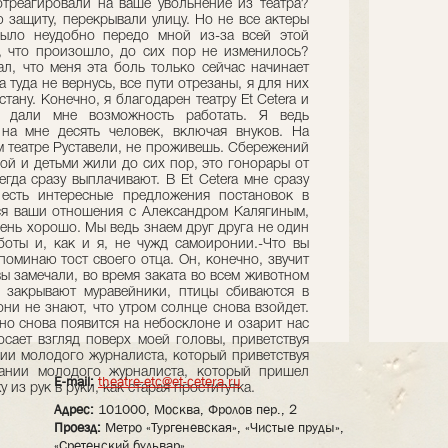
E-mail:
theatre-etc@et-cetera.ru
Адрес:
101000, Москва, Фролов пер., 2
Проезд:
Метро «Тургеневская», «Чистые пруды»,
«Сретенский бульвар»