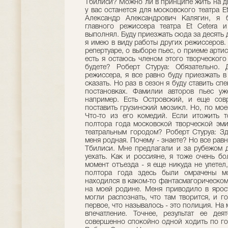
Тбилиси? Можно ли в принципе жить на д
у вас останется для московского театра Е
Александр Александрович Калягин, я 
главного режиссера театра Еt Cetera 
выполнял. Буду приезжать сюда за десять 
я имею в виду работы других режиссеров. 
репертуаре, о выборе пьес, о приеме артис
есть я остаюсь членом этого творческого
будете? Роберт Стуруа: Обязательно.
режиссера, я все равно буду приезжать в
сказать. Но раз в сезон я буду ставить с
постановках. Фамилии авторов пьес уж
например. Есть Островский, и еще сов
поставить грузинский мюзикл. Но, по мо
Что-то из его комедий. Если итожить т
полтора года московской творческой эм
театральным городом? Роберт Стуруа: Зд
меня родная. Почему - знаете? Но все равн
Тбилиси. Мне предлагали и за рубежом д
уехать. Как и россияне, я тоже очень б
момент отъезда - я еще никуда не улетел
полтора года здесь были омрачены мо
находился в каком-то фантасмагорическом
на моей родине. Меня приводило в ярост
могли распознать, что там творится, и г
первое, что называлось - это полиция. На
впечатление. Точнее, результат ее де
совершенно спокойно одной ходить по го