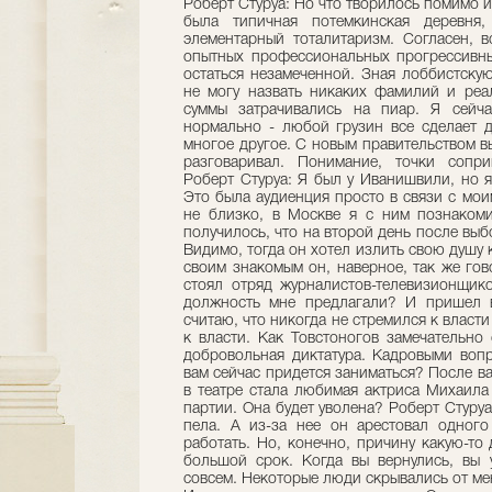
Роберт Стуруа: Но что творилось помимо и 
была типичная потемкинская деревня,
элементарный тоталитаризм. Согласен, 
опытных профессиональных прогрессивны
остаться незамеченной. Зная лоббистскую
не могу назвать никаких фамилий и реа
суммы затрачивались на пиар. Я сейч
нормально - любой грузин все сделает д
многое другое. С новым правительством вы
разговаривал. Понимание, точки сопри
Роберт Стуруа: Я был у Иванишвили, но я
Это была аудиенция просто в связи с мо
не близко, в Москве я с ним познакоми
получилось, что на второй день после выб
Видимо, тогда он хотел излить свою душу к
своим знакомым он, наверное, так же гов
стоял отряд журналистов-телевизионщико
должность мне предлагали? И пришел в
считаю, что никогда не стремился к власти
к власти. Как Товстоногов замечательно 
добровольная диктатура. Кадровыми воп
вам сейчас придется заниматься? После в
в театре стала любимая актриса Михаила
партии. Она будет уволена? Роберт Стуруа:
пела. А из-за нее он арестовал одного
работать. Но, конечно, причину какую-то 
большой срок. Когда вы вернулись, вы 
совсем. Некоторые люди скрывались от мен