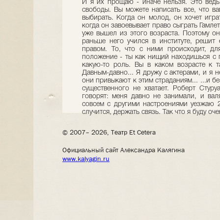
И я их прощаю - иначе нельзя. Это вед
свободы. Вы можете написать все, что ва
выбирать. Когда он молод, он хочет играт
когда он завоевывает право сыграть Гамлет
уже вышел из этого возраста. Поэтому он 
раньше него учился в институте, решит 
правом. То, что с ними происходит, дл
положение - ты как нищий находишься с п
какую-то роль. Вы в каком возрасте к 
Давным-давно... Я дружу с актерами, и я н
они привыкают к этим страданиям... ...и б
существенного не хватает. Роберт Стуру
говорят: меня давно не занимали, и вал
совсем с другими настроениями уезжаю 2
случится, держать связь. Так что я буду оч
© 2007– 2026, Театр Et Cetera
Официальный сайт Александра Калягина
www.kalyagin.ru