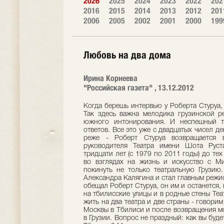
2026
2025
2024
2023
2022
202
2016
2015
2014
2013
2012
201
2006
2005
2002
2001
2000
199
Любовь на два дома
Ирина Корнеева
"Российская газета" , 13.12.2012
Когда берешь интервью у Роберта Стуруа, 
Так здесь важна мелодика грузинской ре
южного интонирования. И неспешный т
ответов. Все это уже с двадцатых чисел д
реже - Роберт Стуруа возвращается 
руководителя Театра имени Шота Руст
тридцати лет (с 1979 по 2011 годы) до те
во взглядах на жизнь и искусство с М
покинуть не только театральную Грузию
Александра Калягина и стал главным режис
обещал Роберт Стуруа, он им и останется,
на тбилисские улицы и в родные стены Теа
жить на два театра и две страны - говори
Москвы в Тбилиси и после возвращения мос
в Грузии. Вопрос не праздный: как вы буд