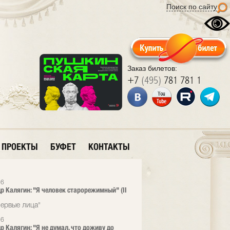
Поиск по сайту
Заказ билетов:
+7
(495)
781 781 1
ПРОЕКТЫ
БУФЕТ
КОНТАКТЫ
26
р Калягин: "Я человек старорежимный" (II
ервые лица"
26
р Калягин: "Я не думал, что доживу до