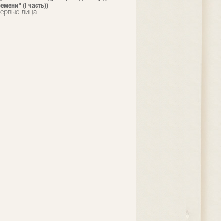
емени" (I часть))
ервые лица"