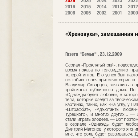
2026
2025
2024
2023
2022
2016
2015
2014
2013
2012
2006
2005
2002
2001
2000
«Хреновуха», замешанная н
Газета "Семья" , 23.12.2009
Сериал «Проклятый рай», повествующий о жизни обитателей элитного борделя, во время показа по телевидению практически постоянно занимал верхние строчки телерейтингов. Его успех был настолько очевиден, что вскоре сняли продолжение полюбив­шегося зрителям сериала. Одну из главных ролей в фильме сыграл актер Владимир Скворцов, снявшись в противоречивой роли Алика — администратора «райского» публичного дома. По российскому телека­налу сейчас идет сериал «Однажды будет любовь», в котором у актера также одна из главных ролей. Зри­тели, которые следят за творческим ростом актера, видели его и во многих других картинах, таких, как «На углу, у Патриарших», «Полнолуние», «Северный сфинкс», «Штрафбат», «Адъютанты любви», «Лебе­диный рай», «Палач», «Возвращение Турецкого», и многих других... — Владимир, в последнее время вы что-то часто стали играть злодеев. — Вот поэтому-то я поначалу не согла­шался на роль Аркадия в сериале «Однажды будет любовь». Но режиссер-постановщик этого фильма Дмитрий Магонов, у которого я снимался прежде в «Адъютантах любви», объяснил мне, что роль будет развиваться. Дима сказал, что эта роль не будет однозначно отрицательной. А так как сюжетные линии развития героев в большом сериале придумываются и пишутся, что называется, по ходу съемочного процес­са, то я попросил все-таки не делать моего героя совсем уж гнусным. Мне хотелось показать несчаст­ного, мучающегося человека, который то совершает какие-то чудовищные поступки, за которые просто стыдно, то показывает себя человеком благородным и даже положительным. Такой интересный, знако­мый всем тип, ну наподобие Остапа Бендера. Съемки сериала уже завершены, так что могу сейчас сказать, что отношение зрителей к моему Аркадию изменится кардинально, в конце концов он станет настоящим по­ложительным героем. — Сколько всего серий? — Отсняли 252 серии. — Есть что-то общее между вами и Аркадием? — Да нет. Разве что только чувство юмора. — Скажите, а как в вашей жизни возник такой персонаж Алик? — Ну, как актеры получают роли? Меня периодически приглашали на пробы, но утверждали далеко не всегда. Поэтому на встречу с режиссером фильма «Проклятый рай» Игорем Коробейниковым я отправился без особого энтузиазма. Думал, как всегда, «завернут». К тому же на студии я появился поздно вечером, уставший после сыг­ранного спектакля. Режиссер тоже выглядел утомленным, как я потом узнал, он до этого весь день встречался чуть ли не с сотней претендентов на различные роли. Я про­читал монолог из сценария, что-то попробовал изобразить и уехал, забыв об этом проекте. Но, к моему большому удивлению, через пару дней мне позвонили и сообщили, что меня утвердили на одну из главных ролей. — Вы осуждаете своего героя? — Нет, не осуждаю. Ведь, в конце концов, он распла­тился за свою, так скажем, не самую положительную сто­рону жизни... В фильме показано не то, чем занимаются обитатели этого «Рая», здесь акцент сделан на осознание ими причин, почему оказались на самом дне жизни. Герои в свое время были поставлены перед жестким выбором: этот путь или другой. Они выбрали и в финале попла­тились... Во второй части я играл своего героя иным, конечно, в итоге мне было его очень жалко. Он предстает таким спившимся алкоголиком и в то же время немного — философом, но в конце концов не выдерживает борьбы за существование и трагически погибает... — После выхода «Проклятого рая» вы, как говорит­ся, проснулись знаменитым. — Да не сказал бы, что знаменитым, но на улице узнавать стали. Однажды в Одессе зашел в магазин, продавщица внимательно на меня посмотрела и тихо так спросила: «Скажите, а вы актер?» Я так же тихо ответил: «Ну да, немного». И она как вдруг заорет на весь магазин: «Девки, а у нас в. магазине актер из «Проклятого рая»!» Это было как-то уж совсем неожиданно... — У вас здорово изменилась внешность. Нет се­режки в ухе, пижонской бородки, да и костюмчик вовсе не гламурный. — Еще вы забыли сказать о том, что я налысо стри­женный. Что касается гламура, то я сейчас снимаюсь в сериале под таким названием — «Гламур». Кстати, вместе с Эвелиной Блёданс, с которой вместе играли в «Прокля­том рае». У меня роль модельера Волнушкина, а у нее — хозяйки Дома моделей. — Повторение «Проклятого рая»? — Да нет. Тут мой герой — гений модельного бизнеса. И никаких «злодейских закидонов». Но рассказывать о се­риале ничего не буду, скажу т