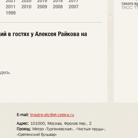
2021
2020
2019
2018
2017
такого вр
2011
2010
2009
2008
2007
ТАСС "П
1999
й в гостях у Алексея Райкова на
десь.
E-mail:
theatre-etc@et-cetera.ru
Адрес:
101000, Москва, Фролов пер., 2
Проезд:
Метро «Тургеневская», «Чистые пруды»,
«Сретенский бульвар»