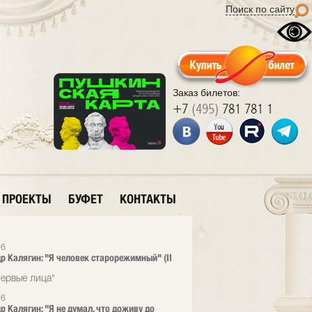
Поиск по сайту
Заказ билетов:
+7
(495)
781 781 1
ПРОЕКТЫ
БУФЕТ
КОНТАКТЫ
26
р Калягин: "Я человек старорежимный" (II
ервые лица"
26
р Калягин: "Я не думал, что доживу до