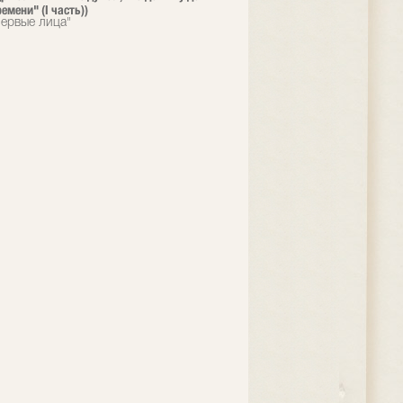
емени" (I часть))
ервые лица"