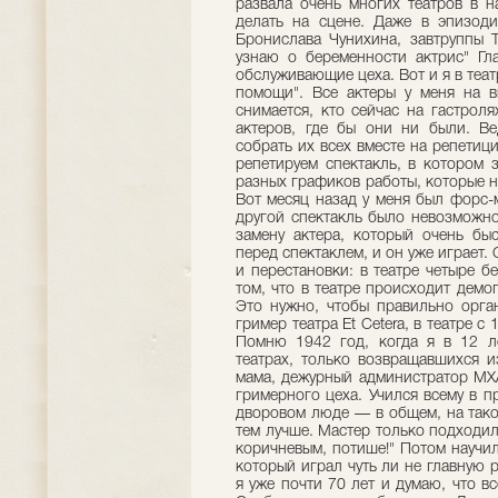
развала очень многих театров в н
делать на сцене. Даже в эпизоди
Бронислава Чунихина, завтруппы Т
узнаю о беременности актрис" Гл
обслуживающие цеха. Вот и я в теат
помощи". Все актеры у меня на 
снимается, кто сейчас на гастроля
актеров, где бы они ни были. Ве
собрать их всех вместе на репетиц
репетируем спектакль, в котором 
разных графиков работы, которые н
Вот месяц назад у меня был форс-м
другой спектакль было невозможно
замену актера, который очень бы
перед спектаклем, и он уже играет.
и перестановки: в театре четыре 
том, что в театре происходит демо
Это нужно, чтобы правильно орган
гример театра Et Cetera, в театре с
Помню 1942 год, когда я в 12 л
театрах, только возвращавшихся и
мама, дежурный администратор МХ
гримерного цеха. Учился всему в п
дворовом люде — в общем, на тако
тем лучше. Мастер только подходил
коричневым, потише!" Потом научил
который играл чуть ли не главную р
я уже почти 70 лет и думаю, что в