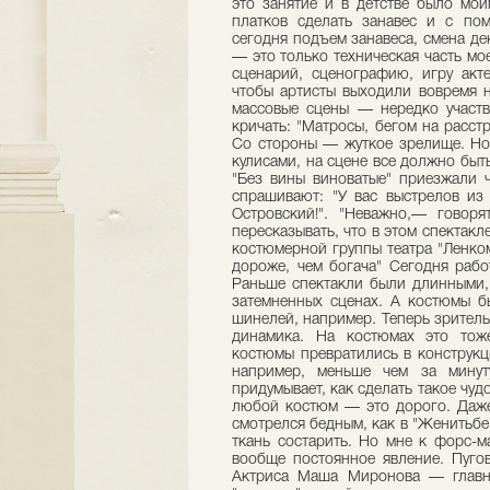
это занятие и в детстве было мои
платков сделать занавес и с по
сегодня подъем занавеса, смена де
— это только техническая часть м
сценарий, сценографию, игру акт
чтобы артисты выходили вовремя н
массовые сцены — нередко участву
кричать: "Матросы, бегом на расст
Со стороны — жуткое зрелище. Но 
кулисами, на сцене все должно быт
"Без вины виноватые" приезжали
спрашивают: "У вас выстрелов из 
Островский!". "Неважно,— говоря
пересказывать, что в этом спектак
костюмерной группы театра "Ленком
дороже, чем богача" Сегодня рабо
Раньше спектакли были длинными,
затемненных сценах. А костюмы б
шинелей, например. Теперь зритель
динамика. На костюмах это тож
костюмы превратились в конструкц
например, меньше чем за минут
придумывает, как сделать такое чуд
любой костюм — это дорого. Даже
смотрелся бедным, как в "Женитьбе
ткань состарить. Но мне к форс-м
вообще постоянное явление. Пугов
Актриса Маша Миронова — главна