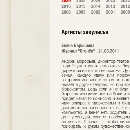
2026
2025
2024
2023
2022
2016
2015
2014
2013
2012
2006
2005
2002
2001
2000
Артисты закулисья
Елена Барышева
Журнал "Огонёк" , 21.03.2011
Андрей Воробьев, директор театра
года "Нужно уметь оставаться бю
директора ни на что не похожа. Душ
семья, каждую удачу или пораж
гастролях мы вместе живем по полт
бывает в других театрах. Но при вс
бюрократом. Ведь если я не буду 
бюрократическими они ни были и к
придет какая-то комиссия и выяви
идут вразрез с творческими и бюд
денежные вопросы ровно так, как 
компьютер, а денег нет, родители
долг у соседей, если он необходи
не деньги. Главное — чтобы дирек
прибирать к рукам художественно