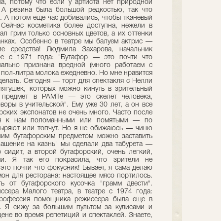
, потому что если у артиста нет природной
 А резина была большой редкостью, так что
. А потом еще час добивались, чтобы тканевый
 Сейчас косметика более доступна, нежели в
кал грим только основных цветов, а их оттенки
нках. Особенно в театре мы балуем актрис —
е средства! Людмила Захарова, начальник
ре с 1971 года: "Бутафор — это почти что
ально признана вредной (много работаем с
ю пол-литра молока ежедневно. Но мне нравится
делать. Сегодня — торт для спектакля с Нелли
ягушек, которых можно кинуть в зрительный
 предмет в РАМТе — это скелет человека,
воры в учительской". Ему уже 30 лет, а он все
рских экспонатов не очень много. Часто после
ся к нам поломанными или помятыми — по
выряют или топчут. Но я не обижаюсь — чиню
ним бутафорским предметом можно заставить
глашение на казнь" мы сделали два табурета —
 сидит, а второй бутафорский, очень легкий,
и. Я так его покрасила, что зрители не
то почти что фокусник! Бывает, я сама делаю
мон для ресторана: настоящее мясо портилось.
ь от бутафорского кусочка "грамм двести".
сера Малого театра, в театре с 1974 года:
Профессия помощника режиссера была еще в
. Я сижу за большим пультом за кулисами и
цене во время репетиций и спектаклей. Знаете,