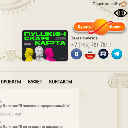
Поиск по сайту
Заказ билетов:
+7
(495)
781 781 1
ПРОЕКТЫ
БУФЕТ
КОНТАКТЫ
26
р Калягин: "Я человек старорежимный" (II
ервые лица"
26
р Калягин: "Я не думал, что доживу до