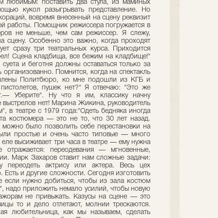
м любимым: поставить два стула, из маминых
мощью кукол разыгрывать представление. Но
кораций, вовремя внесенный на сцену реквизит
оей работы. Помощник режиссера погружается в
еров не меньше, чем сам режиссер. Я слежу,
а сцену. Особенно это важно, когда проходят
ет сразу три театральных курса. Приходится
рел! Сцена кладбища, все бежим на кладбище!"
суета и беготня должны оставаться только за
ь организованно. Помнится, когда на спектакль
 члены Политбюро, ко мне подошли из КГБ и
пистолетов, пушек нет?" Я отвечаю: "Это же
т.— Уберите". Ну что я им, классику начну
ле выстрелов нет! Марина Жикина, руководитель
", в театре с 1979 года:"Одеть бедняка иногда
та костюмера — это не то, что 30 лет назад.
 можно было позволить себе перестановки на
ыли простые и очень часто типовые — много
 еле высиживает три часа в театре — ему нужна
е отражается: переодевания — мгновенные,
ии. Марк Захаров ставит нам сложные задачи:
у переодеть актрису или актера. Весь цех
о. Есть и другие сложности. Сегодня изготовить
 если нужно добиться, чтобы из зала костюм
", надо приложить немало усилий, чтобы новую
ажорам не привыкать. Казусы на сцене — это
ицы то и дело отлетают, молнии трескаются.
я любительница, как мы называем, сделать