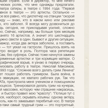
ашей стране. Если я директор, то мне нечего
ческих ролях, что мне однажды предлагали.
еатра сатиры, в театре с 1994 года: "Первой
авное в театре — это артисты. Остальное —
ре все равно, что диспетчер на станции "скорой
виду — знаю, кто в каком кино или рекламе
х, кто заболел. Я всегда могу дозвониться до
дь сегодня, не прикладывая усилий, сложно
ию. Сейчас, например, мы больше трех месяцев
занято 16 артистов. А значит это шестнадцать
ужно свести в один. Бывают и другие ситуации.
ажор, когда два актера заболели, а поставить
 — тот уехал на гастроли. Пришлось взять на
стро входит в роль. Полтора часа репетиции
 Сам, без суфлера. Сейчас тоже начнутся замены
беременные артистки и три кормящие матери. О
графический взрыв, я узнаю в первую очередь.
изовать работу в театре. Николай Максимов,
 1993 года: "Сложнее всего делать грим Ленина"
ет пошел работать гримером. Была война, в
з эвакуации, не хватало рабочих рук. Так что
АТа, пристроила меня учеником и помощником
роцессе. Тренировался делать грим на кучерах,
й массовке, которую чем страшнее накрасишь,
 и быстро правил мою "красоту": "Потише тут с
ся, наоборот, скрывать изъяны: одному актеру,
оль, как-то замазывал перебитый нос. В театре
се-таки самый трудный грим — это портретный.