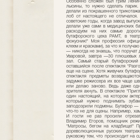
Особенно сложен был грим Ленина
лысины, то нужно сделать парик.
делали из покрашенного трикотажа
лоб от настоящего не отличался.
советские годы, когда завод выпус
делали уже сами в медицинских ба
расходуем на них самые дороги
бутафорского цеха РАМТ, в теат
фокусник!" Моя профессия офици
клеем и красками), за что я получа
— никогда не знаешь, что поручат 
Уваровой, завтра —30 плюшевых л
зал. Самый старый бутафорский
оставшийся после спектакля "Разго
еще на сцене. Хотя живучих бутафо
спектакля предметы возвращают
задумке режиссера их все чаще ш
или делаю заново. Ведь даже од
зрителя ахнуть. В спектакле "При
один настоящий, на котором актер
который нужно поднимать зубам
заподозрили подмены. Бутафор — э
что-то не для сцены. Например, ха
И гости не раз просили отрезат
Владимир Егоров, помощник режис
"Матросы, бегом на кладбище!" 
дореволюционных русских театрах
руковожу тем, что происходит на с