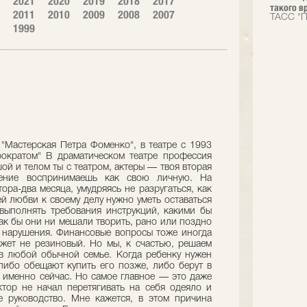
2021
2020
2019
2018
2017
такого вр
2011
2010
2009
2008
2007
ТАСС "П
1999
 "Мастерская Петра Фоменко", в театре с 1993
рократом" В драматическом театре профессия
ой и телом ты с театром, актеры — твоя вторая
ение воспринимаешь как свою личную. На
ора-два месяца, умудряясь не разругаться, как
ей любви к своему делу нужно уметь оставаться
выполнять требования инструкций, какими бы
ак бы они ни мешали творить, рано или поздно
т нарушения. Финансовые вопросы тоже иногда
жет не резиновый. Но мы, к счастью, решаем
в любой обычной семье. Когда ребенку нужен
 либо обещают купить его позже, либо берут в
м именно сейчас. Но самое главное — это даже
тор не начал перетягивать на себя одеяло и
е руководство. Мне кажется, в этом причина