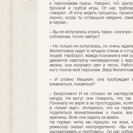
к персонажам пьесы. Говорил, что зрите
броской и грубой игры. От нас требов
говорил: «Я хочу видеть процессы, проис
скучно, когда ты остаешься наедине, сам
в пау­зах».
– Вы не испугались играть такую «скучную
соблазнам, почти святую?
– Не только не испугалась, но очень ждала
Филипповна сидит в четырех стенах и отго
людей. Наоборот, жажда познания в ней си
движется навстречу неизведанному с вер
жизни, они излучают свет и тепло. Работ
кого похож мой персонаж. Вера Филиппов
– И словно Мышкин, она пробуждает в
измениться, покаяться?
– Безусловно! И не столько ее наследств
натура. Не могут они поверить, что так
Поначалу не верят в ее простодушие, хотят
в «тихий омут». Интересно, что на перв
поделиться впечатлениями о пьесе, вс
мужчины. Всех она задела за живое.
На первую читку мы пришли, не зная, к
режиссер сказал неопределенно: «Вы из
рассматривать и пробовать». Он нас собр