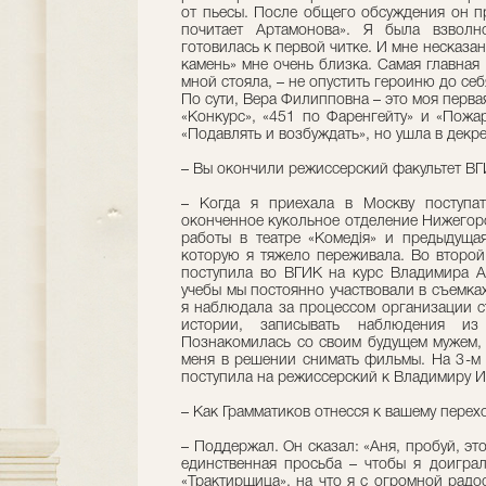
от пьесы. После общего обсуждения он п
почитает Артамонова». Я была взволно
готовилась к первой читке. И мне несказа
камень» мне очень близка. Самая главная 
мной стояла, – не опустить героиню до себ
По сути, Вера Филипповна – это моя перва
«Конкурс», «451 по Фаренгейту» и «Пожа
«Подавлять и возбуждать», но ушла в декре
– Вы окончили режиссерский факультет ВГ
– Когда я приехала в Москву поступа
оконченное кукольное отделение Нижегоро
работы в театре «Комедiя» и предыдущая
которую я тяжело переживала. Во второй
поступила во ВГИК на курс Владимира А
учебы мы постоянно участвовали в съемках
я наблюдала за процессом организации с
истории, записывать наблюдения из
Познакомилась со своим будущем мужем,
меня в решении снимать фильмы. На 3-м к
поступила на режиссерский к Владимиру И
– Как Грамматиков отнесся к вашему перех
– Поддержал. Он сказал: «Аня, пробуй, это
единственная просьба – чтобы я доигра
«Трактирщица», на что я с огромной радо