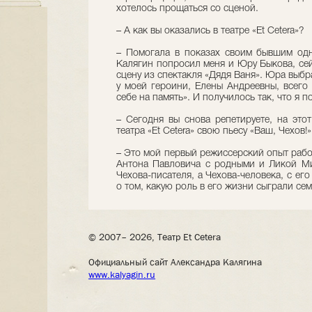
хотелось прощаться со сценой.
– А как вы оказались в театре «Et Cetera»?
– Помогала в показах своим бывшим одн
Калягин попросил меня и Юру Быкова, сей
сцену из спектакля «Дядя Ваня». Юра выбрал
у моей героини, Елены Андреевны, всего
себе на память». И получилось так, что я п
– Сегодня вы снова репетируете, на этот
театра «Et Cetera» свою пьесу «Ваш, Чехов!»
– Это мой первый режиссерский опыт работ
Антона Павловича с родными и Ликой Ми
Чехова-писателя, а Чехова-человека, с ег
о том, какую роль в его жизни сыграли се
© 2007– 2026, Театр Et Cetera
Официальный сайт Александра Калягина
www.kalyagin.ru