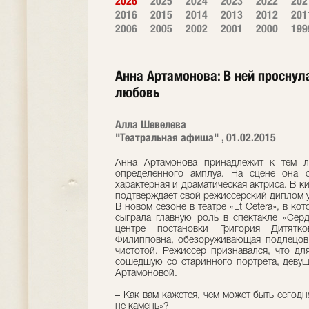
2026
2025
2024
2023
2022
202
2016
2015
2014
2013
2012
201
2006
2005
2002
2001
2000
199
Анна Артамонова: В ней проснул
любовь
Алла Шевелева
"Театральная афиша" , 01.02.2015
Анна Артамонова принадлежит к тем л
определенного амплуа. На сцене она с
характерная и драматическая актриса. В к
подтверждает свой режиссерский диплом
В новом сезоне в театре «Et Cetera», в ко
сыграла главную роль в спектакле «Серд
центре постановки Григория Дитятко
Филипповна, обезоруживающая подлецов 
чистотой. Режиссер признавался, что дл
сошедшую со старинного портрета, девуш
Артамоновой.
– Как вам кажется, чем может быть сегод
не камень»?