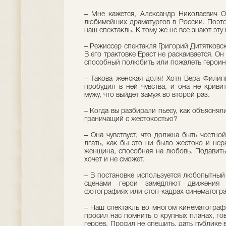
– Мне кажется, Александр Николаевич О
любимейших драматургов в России. Поэто
наш спектакль. К тому же не все знают эту 
– Режиссер спектакля Григорий Дитятковс
В его трактовке Ераст не раскаивается. Он
способный полюбить или пожалеть герои
– Такова женская доля! Хотя Вера Филипп
пробудил в ней чувства, и она не криви
мужу, что выйдет замуж во второй раз.
– Когда вы разбирали пьесу, как объяснял
граничащий с жестокостью?
– Она чувствует, что должна быть честно
лгать, как бы это ни было жестоко и не
женщина, способная на любовь. Подавить
хочет и не сможет.
– В постановке используется любопытный
сценами герои замедляют движения
фотографиях или стоп-кадрах синематогр
– Наш спектакль во многом кинематограф
просил нас помнить о крупных планах, го
героев. Просил не спешить, дать публике