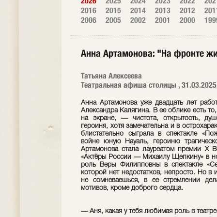
2026
2025
2024
2023
2022
202
2016
2015
2014
2013
2012
201
2006
2005
2002
2001
2000
199
Анна Артамонова: "На фронте ж
Татьяна Алексеева
Театральная афиша столицы , 31.03.2025
Анна Артамонова уже двадцать лет работ
Александра Калягина. В ее облике есть то,
на экране, — чистота, открытость, ду
героиня, хотя замечательна и в острохара
блистательно сыграла в спектакле «По
войне юную Науаль, героиню трагическ
Артамонова стала лауреатом премии X В
«Актёры России — Михаилу Щепкину» в но
роль Веры Филипповны в спектакле «Се
которой нет недостатков, непросто. Но в
не сомневаешься, в ее стремлении дел
мотивов, кроме доброго сердца.
— Аня, какая у тебя любимая роль в театр