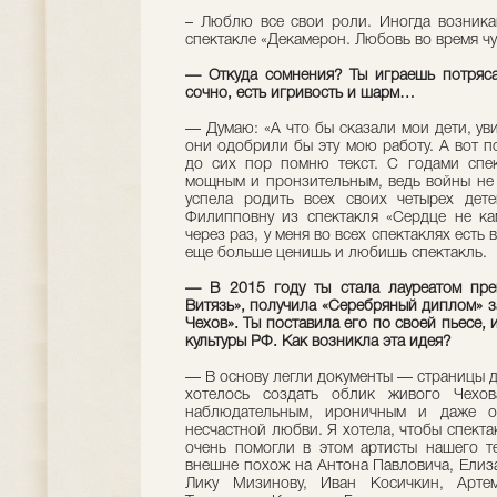
– Люблю все свои роли. Иногда возника
спектакле «Декамерон. Любовь во время ч
— Откуда сомнения? Ты играешь потряса
сочно, есть игривость и шарм…
— Думаю: «А что бы сказали мои дети, уви
они одобрили бы эту мою работу. А вот п
до сих пор помню текст. С годами спек
мощным и пронзительным, ведь войны не 
успела родить всех своих четырех дет
Филипповну из спектакля «Сердце не ка
через раз, у меня во всех спектаклях есть 
еще больше ценишь и любишь спектакль.
— В 2015 году ты стала лауреатом пре
Витязь», получила «Серебряный диплом» з
Чехов». Ты поставила его по своей пьесе,
культуры РФ. Как возникла эта идея?
— В основу легли документы — страницы д
хотелось создать облик живого Чехов
наблюдательным, ироничным и даже о
несчастной любви. Я хотела, чтобы спект
очень помогли в этом артисты нашего т
внешне похож на Антона Павловича, Елиза
Лику Мизинову, Иван Косичкин, Артем