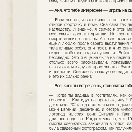
маму. Фильм получил множество призов на
— Аня, что тебе интереснее — играть на с
— Если честно, я всю жизнь, с пеленок м
открой форточку и пой». Она сама так де
наследству. И видимо, я сейчас к этой м
мои самые дорогие зрители. На фронте
смерть дышит в затылок. А песня помога
еще я люблю после своего выступления пе
талантливых ребят, они поют, а я их сни
видео, чтобы их родные увидели. Война 
бесследно. Это я еще не была на первой 
столько всего рассказывали, показыва
оказываются в другом пространстве, будто
и ценности. Они здесь зачастую не видят с
и это их сильно ранит.
— Все, кого ты встречаешь, становятся теб
— Когда ты видишь в госпиталях, как он
говорить… Как идут на протезах, идут!!!
дают мне. 2024 год стал для меня годом с
Воин Евгений, десантник, и сестра мило
логопед Калерия, воин Виталий и Галин
длилось недолго. Когда я узнала, что 1
смогла сдержаться, закричала в голос, д
была свадебным фотографом. Так получилос