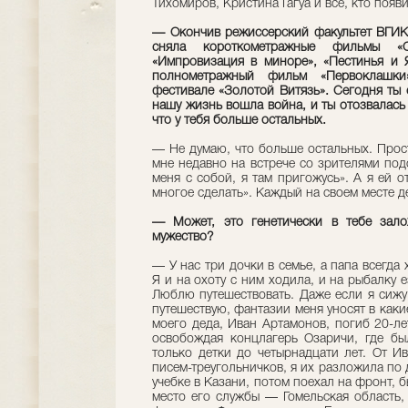
Тихомиров, Кристина Гагуа и все, кто появ
— Окончив режиссерский факультет ВГИКа
сняла короткометражные фильмы «С
«Импровизация в миноре», «Пестинья и 
полнометражный фильм «Первоклашки»
фестивале «Золотой Витязь». Сегодня ты
нашу жизнь вошла война, и ты отозвалась 
что у тебя больше остальных.
— Не думаю, что больше остальных. Прост
мне недавно на встрече со зрителями по
меня с собой, я там пригожусь». А я ей от
многое сделать». Каждый на своем месте д
— Может, это генетически в тебе залож
мужество?
— У нас три дочки в семье, а папа всегда 
Я и на охоту с ним ходила, и на рыбалку 
Люблю путешествовать. Даже если я сижу 
путешествую, фантазии меня уносят в каки
моего деда, Иван Артамонов, погиб 20-л
освобождая концлагерь Озаричи, где бы
только детки до четырнадцати лет. От И
писем-треугольничков, я их разложила по 
учебке в Казани, потом поехал на фронт, 
место его службы — Гомельская область,