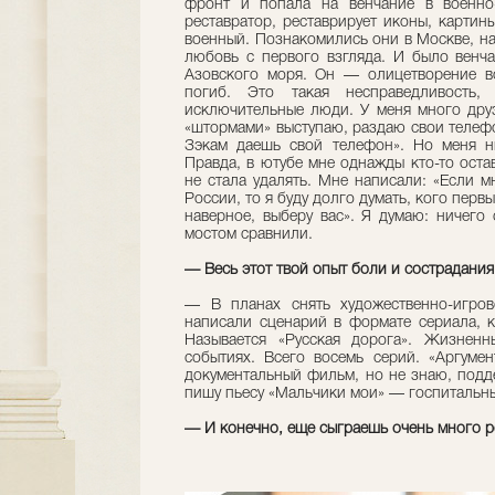
фронт и попала на венчание в военно
реставратор, реставрирует иконы, картин
военный. Познакомились они в Москве, на 
любовь с первого взгляда. И было венч
Азовского моря. Он — олицетворение в
погиб. Это такая несправедливость,
исключительные люди. У меня много дру
«штормами» выступаю, раздаю свои телефо
Зэкам даешь свой телефон». Но меня н
Правда, в ютубе мне однажды кто-то оста
не стала удалять. Мне написали: «Если м
России, то я буду долго думать, кого перв
наверное, выберу вас». Я думаю: ничего
мостом сравнили.
— Весь этот твой опыт боли и сострадания
— В планах снять художественно-игро
написали сценарий в формате сериала, 
Называется «Русская дорога». Жизненн
событиях. Всего восемь серий. «Аргуме
документальный фильм, но не знаю, подде
пишу пьесу «Мальчики мои» — госпитальные
— И конечно, еще сыграешь очень много р