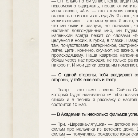
— Он только потом узнает, когда видит ви
невозможно задержать, проще отпустить
меня сказал, «Аня — это атомная электр
стараюсь не испытывать судьбу. Я знаю, чт
молитвенники — это мои детки. Я знаю, ч
что мы были в разлуке, но понимаю, чт
настанет долгожданный мир, мы будем 
маленький всегда бежит со словами «п
целуемся в носик, в губки, в глазки. Наве
там, почувствовали материнское, сестринск
легче. Дети, конечно, скучают, но важно,
происходящему. Наша квартира напомина
бойцы через нас проходят, не только ранен
на фронт. И мои детки всегда им помогают
— С одной стороны, тебя раздирают сем
стороны, у тебя еще есть и театр.
— Театр — это тоже главное. Сейчас Са
который будет называться «У тебя позывн
стихах и в песнях я расскажу о настоя
состоится 10 мая.
— В Академии ты несколько фильмов успе
— Три. «Царевна-лягушка» — детское ки
фильм про мальчика из детского дома. 
фильм — получилась рождественская сказ