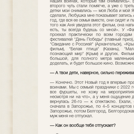
наших воинах, которые там снимались». 
второго чуть стали помягче, а уже с трет
детки мои снимались — моя Люба и мой Я
сделали, Любушка мне показывает запись А
год, где вся ее семья вместе, они сидят и 
того как Аня увидела этот фильм, она нап
есть, ты всегда будешь со мной». У «Фа
проехал практически по всем городам 
фестивалей "День Победы" (главный приз),
"Свидание с Россией" (Архангельск), «Кр
фильм), "Белая птица" (Казань), "Мал
познающий мир" (Крым) и других. Фильм
большой, для полного метра маленьки
доделать, и будет большое кино. Возможно
— А твои дети, наверное, сильно переживаю
— Конечно. Этот Новый год я впервые пра
воинами. Мы с семьей праздники с 2022 г
все фуршеты, не хожу на мероприятия.
несмотря ни на что», а у меня ощущение д
вернулась 26-го — к спектаклю. Ехали,
сначала в Запорожье, по 4–5 концертов 
Запорожье, потом Белгород, Белгородская
муж меня не отпускал.
— Как он вообще тебя отпускает?