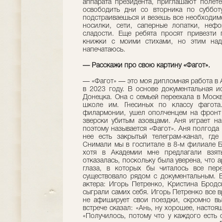
аппарата президента, приглашают полете
освободить дни со вторника по суббот
подстраиваешься и везешь все необходимо
носилки, сети, саперные лопатки, нефо
сладости. Еще ребята просят привезти
книжки с моими стихами, но этим надо
напечатаюсь.
— Расскажи про свою картину «Фагот».
— «Фагот» — это моя дипломная работа в 
в 2023 году. В основе документальная 
Донецка. Она с семьей переехала в Москв
школе им. Гнесиных по классу фагота
филармонии, ушел ополченцем на фронт 
зверски убитым азовцами. Аня играет н
поэтому называется «Фагот». Аня полгода 
нее есть закрытый телеграм-канал, где
Снимали мы в госпитале в 8-м филиале Б
хотя в Академии мне предлагали взять
отказалась, поскольку была уверена, что 
глаза, в которых бы читалось все пер
существовало рядом с документальным. 
актера: Игорь Петренко, Кристина Бродс
сыграли самих себя. Игорь Петренко все в
не афиширует свои поездки, скромно вы
встрече сказал: «Ань, ну хорошее, настоя
«Получилось, потому что у каждого есть 