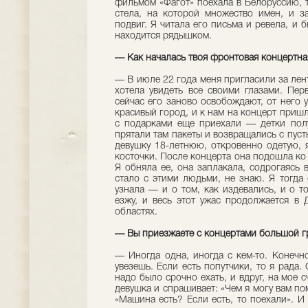
фильмом «Фагот» поехала в Белоруссию, 
стела, на которой множество имен, и з
подвиг. Я читала его письма и ревела, и 
находится рядышком.
— Как началась твоя фронтовая концертн
— В июле 22 года меня пригласили за лент
хотела увидеть все своими глазами. Пе
сейчас его заново освобождают, от него у
красивый город, и к нам на концерт приш
с подарками еще приехали — детки полу
прятали там пакеты и возвращались с пус
девушку 18-летнюю, откровенно одетую, 
косточки. После концерта она подошла ко
Я обняла ее, она заплакала, содрогаясь 
стало с этими людьми, не знаю. Я тогда
узнала — и о том, как издевались, и о т
езжу, и весь этот ужас продолжается в 
областях.
— Вы приезжаете с концертами большой г
— Иногда одна, иногда с кем-то. Конечн
увезешь. Если есть попутчики, то я рада.
надо было срочно ехать, и вдруг, на мое 
девушка и спрашивает: «Чем я могу вам по
«Машина есть? Если есть, то поехали». И