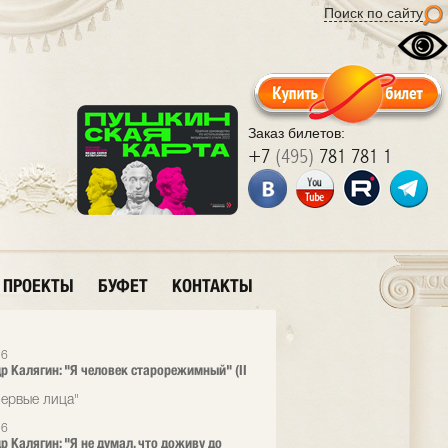
Поиск по сайту
Заказ билетов:
+7
(495)
781 781 1
ПРОЕКТЫ
БУФЕТ
КОНТАКТЫ
26
р Калягин: "Я человек старорежимный" (II
ервые лица"
26
р Калягин: "Я не думал, что доживу до