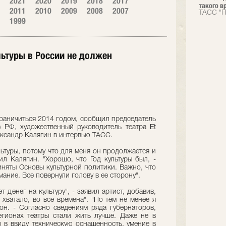
2021
2020
2019
2018
2017
такого вр
2011
2010
2009
2008
2007
ТАСС "П
1999
льтуры в России не должен
граничиться 2014 годом, сообщил председатель
 РФ, художественный руководитель театра Et
ександр Калягин в интервью ТАСС.
льтуры, потому что для меня он продолжается и
вил Калягин. "Хорошо, что Год культуры был, -
иняты Основы культурной политики. Важно, что
мание. Все повернули голову в ее сторону".
т денег на культуру", - заявил артист, добавив,
 хватало, во все времена". "Но тем не менее я
н. - Согласно сведениям ряда губернаторов,
егионах театры стали жить лучше. Даже не в
 в ввиду техническую оснащенность, умение в