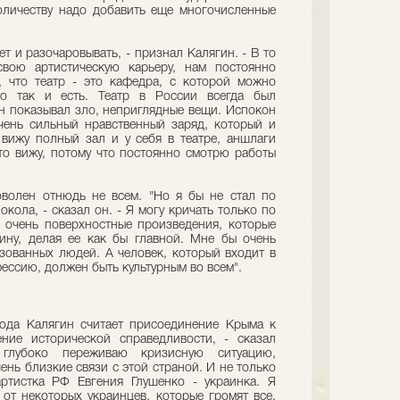
оличеству надо добавить еще многочисленные
т и разочаровывать, - признал Калягин. - В то
свою артистическую карьеру, нам постоянно
, что театр - это кафедра, с которой можно
то так и есть. Театр в России всегда был
он показывал зло, неприглядные вещи. Испокон
очень сильный нравственный заряд, который и
 вижу полный зал и у себя в театре, аншлаги
то вижу, потому что постоянно смотрю работы
оволен отнюдь не всем. "Но я бы не стал по
кола, - сказал он. - Я могу кричать только по
 очень поверхностные произведения, которые
ину, делая ее как бы главной. Мне бы очень
зованных людей. А человек, который входит в
ессию, должен быть культурным во всем".
ода Калягин считает присоединение Крыма к
ение исторической справедливости, - сказал
глубоко переживаю кризисную ситуацию,
ень близкие связи с этой страной. И не только
ртистка РФ Евгения Глушенко - украинка. Я
от некоторых украинцев, которые громят все,