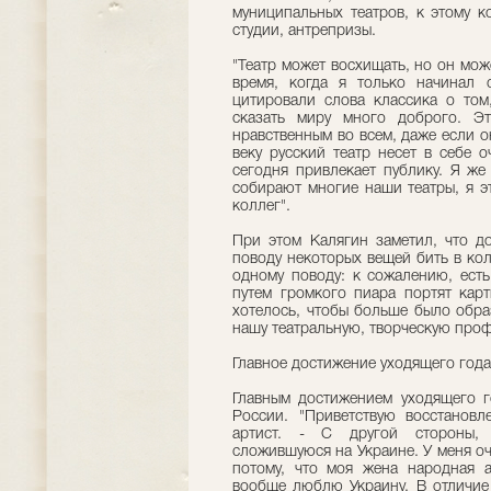
муниципальных театров, к этому к
студии, антрепризы.
"Театр может восхищать, но он може
время, когда я только начинал 
цитировали слова классика о том
сказать миру много доброго. Э
нравственным во всем, даже если 
веку русский театр несет в себе 
сегодня привлекает публику. Я же
собирают многие наши театры, я э
коллег".
При этом Калягин заметил, что д
поводу некоторых вещей бить в коло
одному поводу: к сожалению, есть
путем громкого пиара портят карт
хотелось, чтобы больше было обра
нашу театральную, творческую проф
Главное достижение уходящего года
Главным достижением уходящего г
России. "Приветствую восстановл
артист. - С другой стороны, 
сложившуюся на Украине. У меня оч
потому, что моя жена народная а
вообще люблю Украину. В отличие 