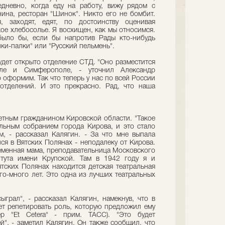
дневно, когда еду на работу, вижу рядом с
ина, ресторан "Шинок". Никто его не бомбит.
, заходят, едят, по достоинству оценивая
ое хлебосолье. Я восхищен, как мы относимся.
было бы, если бы напротив Рады кто-нибудь
ки-палки" или "Русский пельмень".
удет открыто отделение СТД. "Оно разместится
ле и Симферополе, - уточнил Александр
о оформим. Так что теперь у нас по всей России
отделений. И это прекрасно. Рад, что наша
четным гражданином Кировской области. "Такое
льным собранием города Кирова, и это стало
 - рассказал Калягин. - За что мне выпала
лся в Вятских Полянах - неподалеку от Кирова.
ременная мама, преподавательница Московского
итута имени Крупской. Там в 1942 году я и
ятских Полянах находится детская театральная
го-много лет. Это одна из лучших театральных
ыграл", - рассказал Калягин, намекнув, что в
дет репетировать роль, которую предложил ему
ер "Et Cetera" - прим. ТАСС). "Это будет
й", - заметил Калягин. Он также сообщил, что