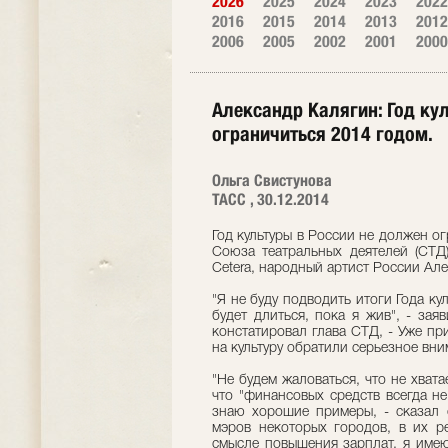
2026
2025
2024
2023
2022
2016
2015
2014
2013
2012
2006
2005
2002
2001
2000
Александр Калягин: Год ку
ограничиться 2014 годом.
Ольга Свистунова
ТАСС , 30.12.2014
Год культуры в России не должен о
Союза театральных деятелей (СТД)
Cetera, народный артист России Ал
"Я не буду подводить итоги Года ку
будет длиться, пока я жив", - зая
констатировал глава СТД, - Уже пр
на культуру обратили серьезное вни
"Не будем жаловаться, что не хватае
что "финансовых средств всегда не
знаю хорошие примеры, - сказал о
мэров некоторых городов, в их р
смысле повышения зарплат, я имею