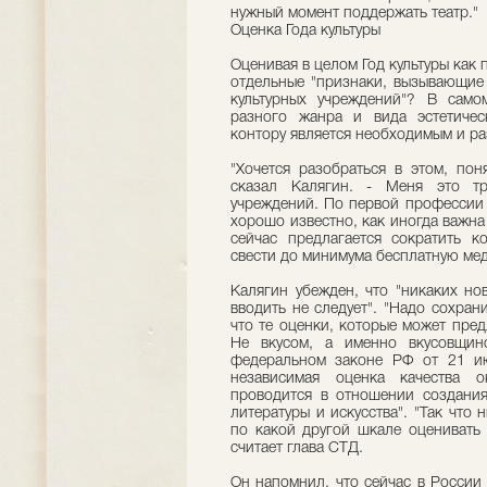
нужный момент поддержать театр."
Оценка Года культуры
Оценивая в целом Год культуры как
отдельные "признаки, вызывающие 
культурных учреждений"? В само
разного жанра и вида эстетичес
контору является необходимым и р
"Хочется разобраться в этом, пон
сказал Калягин. - Меня это тр
учреждений. По первой профессии 
хорошо известно, как иногда важна
сейчас предлагается сократить к
свести до минимума бесплатную мед
Калягин убежден, что "никаких но
вводить не следует". "Надо сохрани
что те оценки, которые может пред
Не вкусом, а именно вкусовщин
федеральном законе РФ от 21 и
независимая оценка качества о
проводится в отношении создания
литературы и искусства". "Так что
по какой другой шкале оценивать 
считает глава СТД.
Он напомнил, что сейчас в России