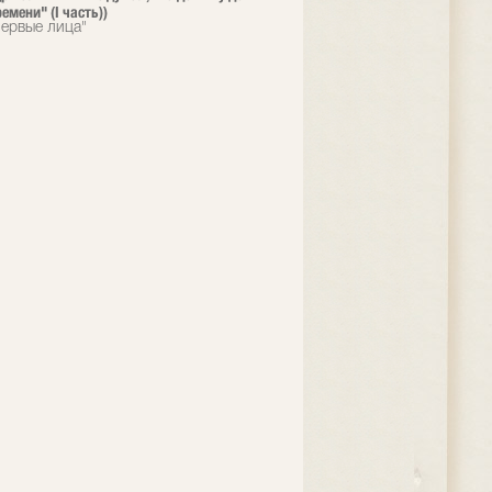
емени" (I часть))
ервые лица"