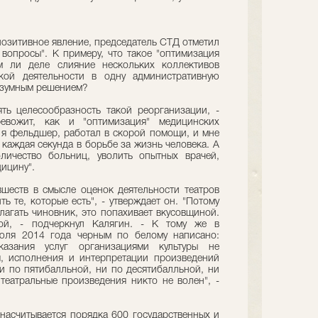
 позитивное явление, председатель СТД отметил
вопросы". К примеру, что такое "оптимизация
м ли деле слияние нескольких коллективов
кой деятельности в одну административную
азумным решением?
ять целесообразность такой реорганизации, -
евожит, как и "оптимизация" медицинских
я фельдшер, работал в скорой помощи, и мне
 каждая секунда в борьбе за жизнь человека. А
оличество больниц, уволить опытных врачей,
ицину".
вшеств в смысле оценок деятельности театров
ть те, которые есть", - утверждает он. "Потому
лагать чиновник, это попахивает вкусовщиной.
ой, - подчеркнул Калягин. - К тому же в
юля 2014 года черным по белому написано:
казания услуг организациями культуры не
, исполнения и интерпретации произведений
 ни по пятибалльной, ни по десятибалльной, ни
театральные произведения никто не волен", -
 насчитывается порядка 600 государственных и