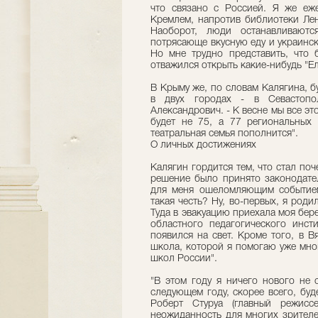
что связано с Россией. Я же еже
Кремлем, напротив библиотеки Лен
Наоборот, люди останавливаются
потрясающе вкусную еду и украинск
Но мне трудно представить, что 
отважился открыть какие-нибудь "Ел
В Крыму же, по словам Калягина, б
в двух городах - в Севастопо
Александрович. - К весне мы все эт
будет не 75, а 77 региональных 
театральная семья пополнится".
О личных достижениях
Калягин гордится тем, что стал по
решение было принято законодате
для меня ошеломляющим событием,
такая честь? Ну, во-первых, я роди
Туда в эвакуацию приехала моя бе
областного педагогического инст
появился на свет. Кроме того, в В
школа, которой я помогаю уже мно
школ России".
"В этом году я ничего нового не с
следующем году, скорее всего, бу
Роберт Стуруа (главный режисс
неожиданность для многих зрителе