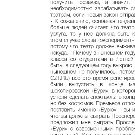
получить госзаказ, а значит,
необходимостью зарабатывать с
театрам, если новый закон отпра
- К сожалению, основная тенден
больше людей считает, что театр
услуга, то у нее должна быть 
этом случае слова «эксперимент»
потому что театр должен выжива
некуда. - Почему в нынешнем год
класса со студентами в Летне
быть, в следующем году выкрою 
нынешнем не получилось, потому 
GZT.RU) все это время репетир
были выпустить в конце м
шекспировской «Бури», в котор
успели сделать спектакль: в кон
но без костюмов. Премьера отло
поставить именно «Бурю» – вы 
что вы должны сыграть Просперо
предложил мне сыграть Проспе
«Бури» с современными пробле