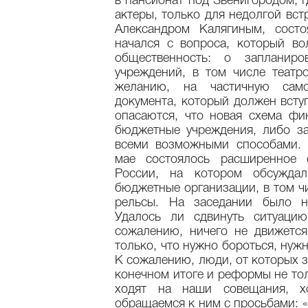
в пансионат под Звенигородом, 
актеры, только для недолгой вст
Александром Калягиным, состо
начался с вопроса, который во
общественность: о запланир
учреждений, в том числе театро
желанию, на частичную само
документа, который должен вступ
опасаются, что новая схема фи
бюджетные учреждения, либо за
всеми возможными способами. 
мае состоялось расширенное 
России, на котором обсуждал
бюджетные организации, в том ч
рельсы. На заседании было н
Удалось ли сдвинуть ситуаци
сожалению, ничего не движется
только, что нужно бороться, нуж
К сожалению, люди, от которых з
конечном итоге и реформы не тол
ходят на наши совещания, 
обращаемся к ним с просьбами: 