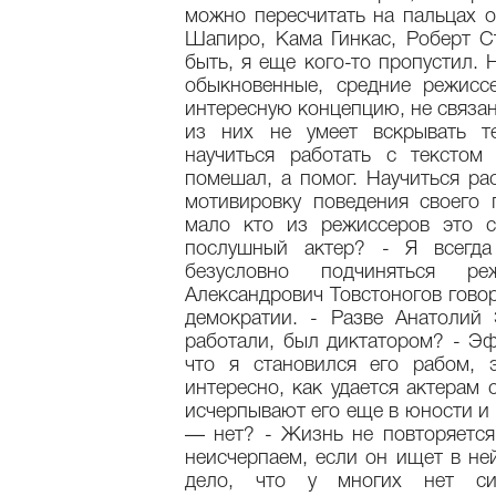
можно пересчитать на пальцах 
Шапиро, Кама Гинкас, Роберт С
быть, я еще кого-то пропустил. 
обыкновенные, средние режисс
интересную концепцию, не связан
из них не умеет вскрывать т
научиться работать с текстом
помешал, а помог. Научиться ра
мотивировку поведения своего 
мало кто из режиссеров это с
послушный актер? - Я всегда
безусловно подчиняться р
Александрович Товстоногов говор
демократии. - Разве Анатолий
работали, был диктатором? - Эф
что я становился его рабом, 
интересно, как удается актерам
исчерпывают его еще в юности и 
— нет? - Жизнь не повторяется
неисчерпаем, если он ищет в ней
дело, что у многих нет си