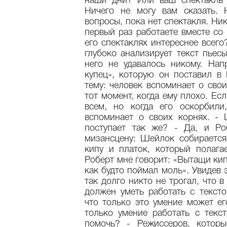
наши дни? Или ваш спектакль 
Ничего не могу вам сказать. 
вопросы, пока нет спектакля. Ник
первый раз работаете вместе со 
его спектаклях интереснее всего
глубоко анализирует текст пьес
него не удавалось никому. Нап
купец», которую он поставил в 
тему: человек вспоминает о сво
тот момент, когда ему плохо. Ес
всем, но когда его оскорбили
вспоминает о своих корнях. - 
поступает так же? - Да, и Ро
мизансцену: Шейлок собирается
кипу и платок, который полага
Роберт мне говорит: «Вытащи кип
как будто поймал моль». Увидев 
так долго никто не трогал, что 
должен уметь работать с тексто
что только это умение может ег
только умение работать с текс
помочь? - Режиссеров, которы