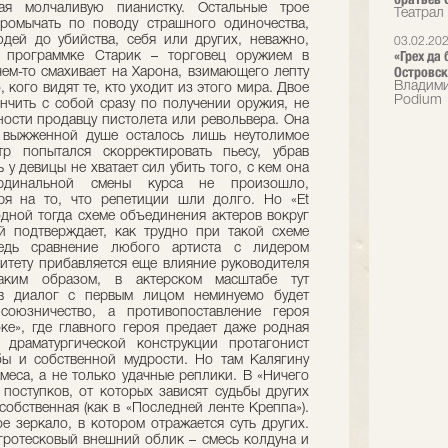
ая молчаливую пианистку. Остальные трое
Театрал
промычать по поводу страшного одиночества,
дей до убийства, себя или других, неважно,
03.02.20
«Грех да
в программке Старик – торговец оружием в
Островск
ем-то смахивает на Харона, взимающего лепту
Владими
 кого видят те, кто уходит из этого мира. Двое
Podium
нчить с собой сразу по получении оружия, не
тности продавцу пистолета или револьвера. Она
 выжженной душе осталось лишь неутолимое
тр попытался скорректировать пьесу, убрав
 у девицы не хватает сил убить того, с кем она
ардинальной смены курса не произошло,
тря на то, что репетиции шли долго. Но «Et
одной тогда схеме объединения актеров вокруг
й подтверждает, как трудно при такой схеме
ведь сравнение любого артиста с лидером
ритету прибавляется еще влияние руководителя
аким образом, в актерском масштабе тут
 в диалог с первым лицом неминуемо будет
союзничество, а противопоставление героя
е», где главного героя предает даже родная
 драматургической конструкции протагонист
бы и собственной мудрости. Но там Калягину
меса, а не только удачные реплики. В «Ничего
поступков, от которых зависят судьбы других
 собственная (как в «Последней ленте Креппа»).
е зеркало, в котором отражается суть других.
 гротесковый внешний облик – смесь колдуна и