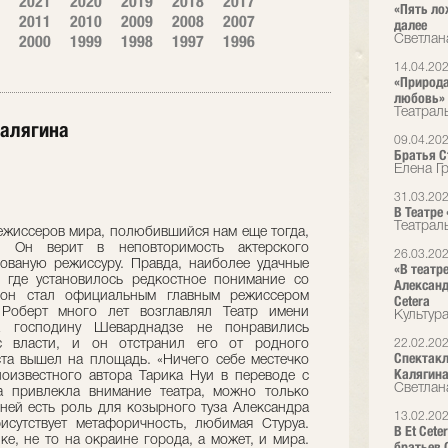
2021
2020
2019
2018
2017
«Пять ло
2011
2010
2009
2008
2007
далее
2000
1999
1998
1997
1996
Светлан
14.04.20
«Природа
любовь»
Театрал
Калягина
09.04.20
Братья Ст
Елена Г
31.03.20
В Театре
Театрал
режиссеров мира, полюбившийся нам еще тогда,
. Он верит в неповторимость актерского
26.03.20
ованую режиссуру. Правда, наиболее удачные
«В театр
 где установилось редкостное понимание со
Александ
 он стал официальным главным режиссером
Cetera
о Роберт много лет возглавлял Театр имени
Культур
ва господину Шеварднадзе не понравились
с власти, и он отстранил его от родного
22.02.20
Спектакл
ста вышел на площадь. «Ничего себе местечко
Калягин
оизвестного автора Тарика Нуи в переводе с
Светлан
а привлекла внимание театра, можно только
 ней есть роль для козырного туза Александра
13.02.20
исутствует метафоричность, любимая Стуруа.
В Et Cet
ке, не то на окраине города, а может, и мира.
братьев 