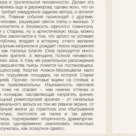
ра и трогательной человечности. Делает это
являясь еще и дирижером), однако ясно, что он
 требует немудреное задание автора, и аппетит
ти. Главные события происходят с другими.
человек, решивший свести счеты с жизнью. У
еллигента и безликость офисного планктона.
м у Старика, ну а артистическую мощь можно
бка заключается в том, что артист не успевает
ублику, впадает в истерику, отчего желание
здорным капризом и рождает глухое недоумение
 как Наталье Благих (Она) приходится много
ение зрителя. А женщине, полной ненависти,
тию зала. К тому же разительное расхождение
совершенства пьесы ложатся на постановщика.
сценограф Георгий Алекси-Месхишвили мало
это подъемная площадка, на которой Старик
дней). Прочее: почтовые ящики на стойках и
м привлекательны. Изысканность световой
 тоже не спасает – чем нежнее оттенки и
 полумрак, заставляющий напрягать зрение.
мощный режиссерский арсенал – от начальных
инального вальса на том же рваном экране, от
бачьей жизни до стриптиза или обыгрывания
лстука, пистолета на палке и так далее.
лишь подчеркивает вторичность драматургии.
тался одновременно реализовать несколько
олучилась, как лоскутное одеяло.