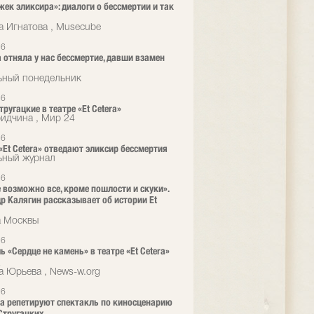
жек эликсира»: диалоги о бессмертии и так
а Игнатова , Musecube
26
 отняла у нас бессмертие, давши взамен
ьный понедельник
26
ругацкие в театре «Et Cetera»
ридчина , Мир 24
26
 «Et Cetera» отведают эликсир бессмертия
ьный журнал
26
е возможно все, кроме пошлости и скуки».
р Калягин рассказывает об истории Et
а Москвы
26
ь «Сердце не камень» в театре «Et Cetera»
а
а Юрьева , News-w.org
26
era репетируют спектакль по киносценарию
Стругацких