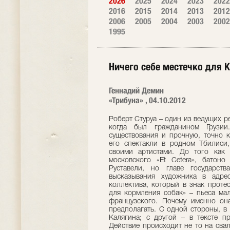
2026
2025
2024
2023
2022
2016
2015
2014
2013
2012
2006
2005
2004
2003
2002
1995
Ничего себе местечко для 
Геннадий Демин
«Трибуна» , 04.10.2012
Роберт Стуруа – один из ведущих 
когда был гражданином Грузии
существования и прочную, точно к
его спектакли в родном Тбилиси,
своими артистами. До того как
московского «Et Cetera», батон
Руставели, но главе государст
высказывания художника в адре
коллектива, который в знак проте
для кормления собак» – пьеса мал
французского. Почему именно он
предполагать. С одной стороны, в
Калягина; с другой – в тексте пр
Действие происходит не то на свал