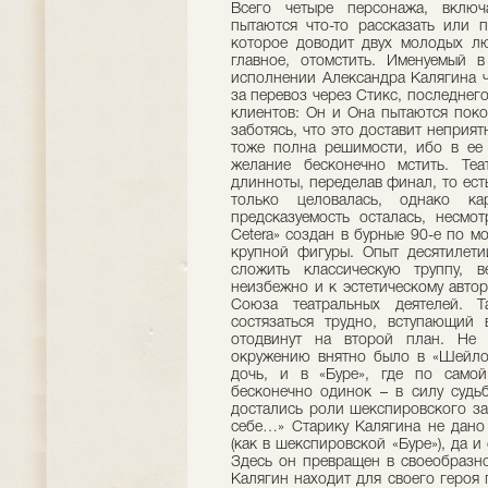
Всего четыре персонажа, включ
пытаются что-то рассказать или 
которое доводит двух молодых лю
главное, отомстить. Именуемый 
исполнении Александра Калягина ч
за перевоз через Стикс, последнего,
клиентов: Он и Она пытаются поко
заботясь, что это доставит неприя
тоже полна решимости, ибо в ее
желание бесконечно мстить. Теа
длинноты, переделав финал, то есть
только целовалась, однако к
предсказуемость осталась, несмо
Cetera» создан в бурные 90-е по м
крупной фигуры. Опыт десятилети
сложить классическую труппу, 
неизбежно и к эстетическому авто
Союза театральных деятелей. Т
состязаться трудно, вступающий
отодвинут на второй план. Не 
окружению внятно было в «Шейлок
дочь, и в «Буре», где по самой
бесконечно одинок – в силу судь
достались роли шекспировского за
себе…» Старику Калягина не дано 
(как в шекспировской «Буре»), да и
Здесь он превращен в своеобразно
Калягин находит для своего героя