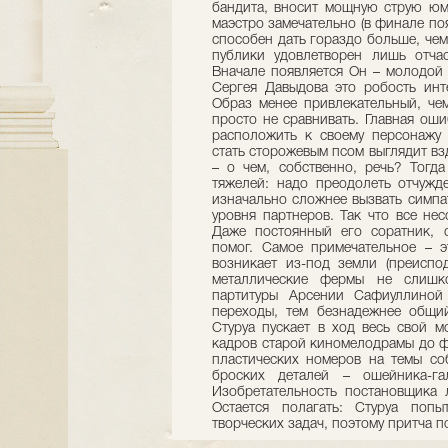
бандита, вносит мощную струю юмо
маэстро замечательно (в финале по
способен дать гораздо больше, чем
публики удовлетворен лишь отчас
Вначале появляется Он – молодой 
Сергея Давыдова это робость инт
Образ менее привлекательный, че
просто не сравнивать. Главная оши
расположить к своему персонажу п
стать сторожевым псом выглядит в
– о чем, собственно, речь? Тогда
тяжелей: надо преодолеть отчужд
изначально сложнее вызвать симпа
уровня партнеров. Так что все не
Даже постоянный его соратник, 
помог. Самое примечательное – 
возникает из-под земли (преиспо
металлические фермы не слишко
партитуры Арсении Сафиуллиной
переходы, тем безнадежнее общий
Стуруа пускает в ход весь свой 
кадров старой киномелодрамы до ф
пластических номеров на темы со
броских деталей – ошейника-га
Изобретательность постановщика 
Остается полагать: Стуруа попы
творческих задач, поэтому притча п