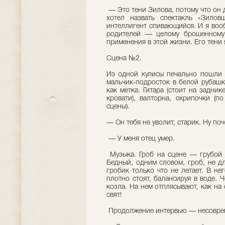
— Это тени Зилова, потому что он 
хотел назвать спектакль «Зило
интеллигент спивающийся. И я воо
родителей — целому брошенному
применения в этой жизни. Его тени 
Сцена №2.
Из одной кулисы печально пошли 
мальчик-подросток в белой рубашке
как метка. Гитара (стоит на задни
кровати), валторна, скрипочки (п
сцены).
— Он тебя не уволит, старик. Ну по
— У меня отец умер.
Музыка. Гроб на сцене — грубой 
Бедный, одним словом, гроб, не дл
гробик только что не летает. В не
плотно стоят, балансируя в воде. 
козла. На нем отплясывают, как на 
свят!
Продолжение интервью — несоврем