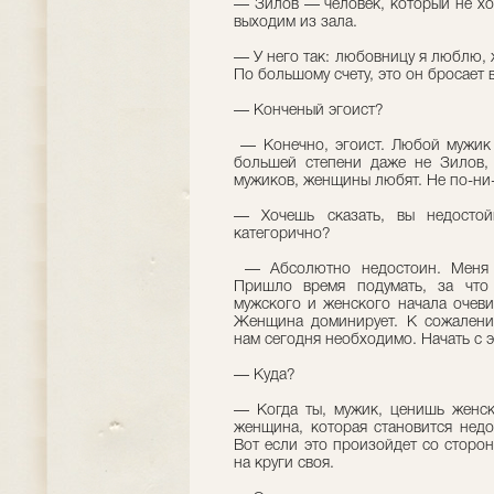
— Зилов — человек, который не хо
выходим из зала.
— У него так: любовницу я люблю,
По большому счету, это он бросает 
— Конченый эгоист?
— Конечно, эгоист. Любой мужик 
большей степени даже не Зилов,
мужиков, женщины любят. Не по-ни-
— Хочешь сказать, вы недост
категорично?
— Абсолютно недостоин. Меня н
Пришло время подумать, за что
мужского и женского начала очеви
Женщина доминирует. К сожалению
нам сегодня необходимо. Начать с э
— Куда?
— Когда ты, мужик, ценишь женск
женщина, которая становится недо
Вот если это произойдет со сторон
на круги своя.