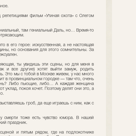
ное.
 репетициями фильм «Утиная охота» с Олегом
ениальный, там гениальный Даль, но… Время-то
потрясающим.
то в его герое: искусственная, а не настоящая
щины, но основания для этого сомнительны. За
ексуален.
ляющая, ты увидишь эти сцены, но для меня в
к и все другие) хотят выйти замуж, родить
сь. Это мы с тобой в Москве живем, у нас много
ит в провинциальном городке — там что, очень
ень? Либо пьющие, либо… А каждая женщина
тот уклад, покоя хочет. Поэтому делят они это, а
о.
выставляешь гроб, да еще играешь с ним, как с
у смерти тоже есть чувство юмора. В нашей
кий праздник.
сценой и пятым рядом, где на подлокотнике