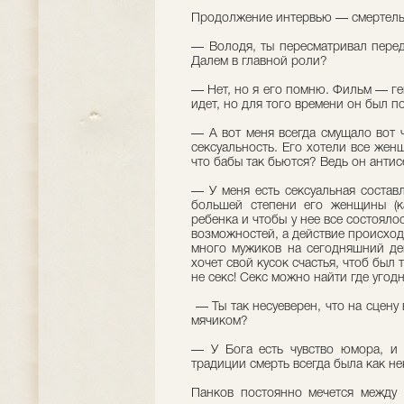
Продолжение интервью — смертель
— Володя, ты пересматривал перед
Далем в главной роли?
— Нет, но я его помню. Фильм — г
идет, но для того времени он был 
— А вот меня всегда смущало вот ч
сексуальность. Его хотели все жен
что бабы так бьются? Ведь он антис
— У меня есть сексуальная состав
большей степени его женщины (ка
ребенка и чтобы у нее все состояло
возможностей, а действие происход
много мужиков на сегодняшний д
хочет свой кусок счастья, чтоб был 
не секс! Секс можно найти где угодн
— Ты так несуеверен, что на сцену 
мячиком?
— У Бога есть чувство юмора, и 
традиции смерть всегда была как не
Панков постоянно мечется между 