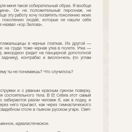
для меня такой собирательный образ. Я вообще
вщина». Он не положительный персонаж, не
бще эту работу хочу посвятить поколению моих
 поколению людей, которые не нашли себе
я назвал «хор Зилова».
плакальщицы в черных платках. Из другой —
: на груди тоже черная утка в полете. Утка —
ке), аккордеон (сидит на панцирной допотопной
о заднику), контрабас и виолончель (по углам
чему ты не понимаешь? Что случилось?
стружки и с рваным красным сукном поверху.
я состоятельного тела. В Et Cetera этот самый
го забираются разом человек 6, как в лодку, и
Через него прыгают, как через гимнастического
свадебном столе в пьяном русском угаре. Свят-
енное, идеалистическое.