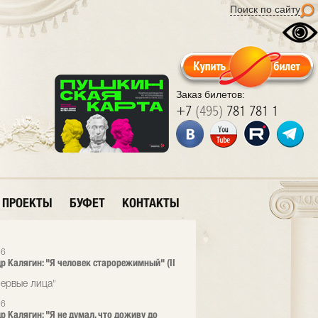
Поиск по сайту
Заказ билетов:
+7
(495)
781 781 1
ПРОЕКТЫ
БУФЕТ
КОНТАКТЫ
26
р Калягин: "Я человек старорежимный" (II
ервые лица"
26
р Калягин: "Я не думал, что доживу до