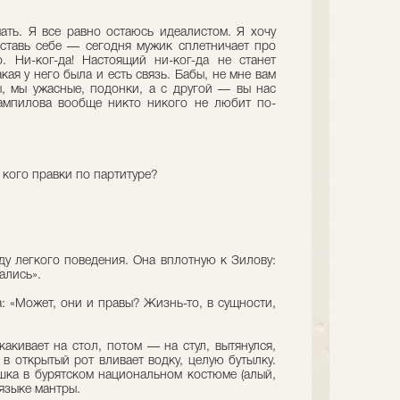
ть. Я все равно остаюсь идеалистом. Я хочу
дставь себе — сегодня мужик сплетничает про
. Ни-ког-да! Настоящий ни-ког-да не станет
кая у него была и есть связь. Бабы, не мне вам
ы, мы ужасные, подонки, а с другой — вы нас
Вампилова вообще никто никого не любит по-
 кого правки по партитуре?
ду легкого поведения. Она вплотную к Зилову:
ались».
: «Может, они и правы? Жизнь-то, в сущности,
акивает на стол, потом — на стул, вытянулся,
 в открытый рот вливает водку, целую бутылку.
шка в бурятском национальном костюме (алый,
языке мантры.