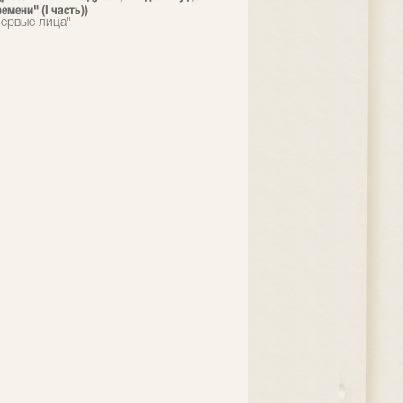
емени" (I часть))
ервые лица"