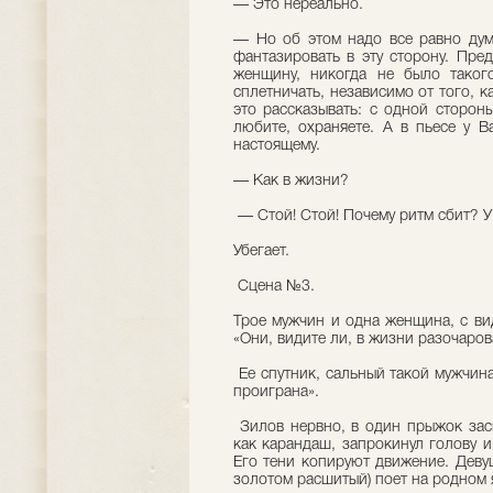
— Это нереально.
— Но об этом надо все равно дума
фантазировать в эту сторону. Пре
женщину, никогда не было такого
сплетничать, независимо от того, ка
это рассказывать: с одной сторон
любите, охраняете. А в пьесе у 
настоящему.
— Как в жизни?
— Стой! Стой! Почему ритм сбит? У
Убегает.
Сцена №3.
Трое мужчин и одна женщина, с ви
«Они, видите ли, в жизни разочаров
Ее спутник, сальный такой мужчина
проиграна».
Зилов нервно, в один прыжок заск
как карандаш, запрокинул голову и
Его тени копируют движение. Деву
золотом расшитый) поет на родном 