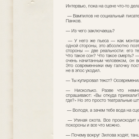
Интервью, пока на сцене что-то дел
— Вампилов не социальный писате
Панков.
— Из чего заключаешь?
— У него же пьеса — как монтажн
одной стороны, это абсолютно поэти
стороны — две реальности: его т
Что такое сон? Что такое смерть?
очень начитанным человеком, он в
Это современники ему галочку пос
не в эпос уходил.
— Ты купировал текст? Осовремени
— Нисколько. Разве что немн
спрашивают: «Вы откуда приехали? 
где?» Но это просто театральные шт
— Володя, а зачем тебе вода на сц
— Утиная охота. Все происходит н
похороны и все что можно.
— Почему вокруг Зилова ходят, тан