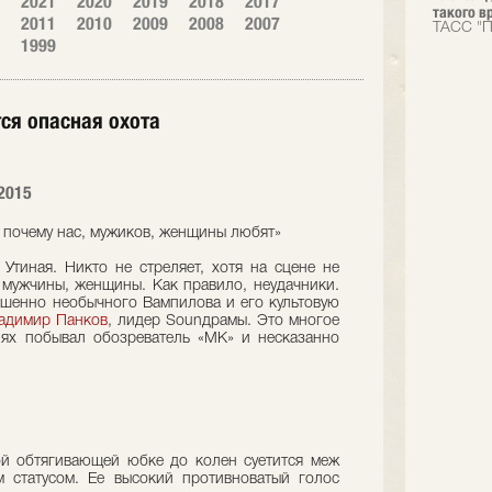
2021
2020
2019
2018
2017
такого вр
2011
2010
2009
2008
2007
ТАСС "П
1999
тся опасная охота
2015
, почему нас, мужиков, женщины любят»
. Утиная. Никто не стреляет, хотя на сцене не
 мужчины, женщины. Как правило, неудачники.
шенно необычного Вампилова и его культовую
адимир Панков
, лидер Sounдрамы. Это многое
иях побывал обозреватель «МК» и несказанно
й обтягивающей юбке до колен суетится меж
 статусом. Ее высокий противноватый голос