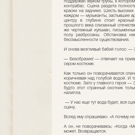
поддержан звуком трубы, к котором
контрабас. Сцена раздета полност
краски на заднике. Шесть высоких
каждом — музыканты, застывшие ар
центру в глубине стоит красны
прошлого века слизанный отечеств
же чертежный кульман, письменные
полу разбросаны. Обстановка не
бессмысленности существования.
И снова визгливый бабий голос: — 
— Безобразие! — отвечает на прив
сером костюме.
Как только он поворачивается спин
коричневая над голубой водой. И 
костюме. Зато у главного героя — 
будто этот странный охотник толь
налипла.
— У нас еще тут вода будет, вся сц
сцену.
Вслед ему спрашиваю: «А почему не
А он, не поворачиваясь: «Когда «М
может. Возвращается.