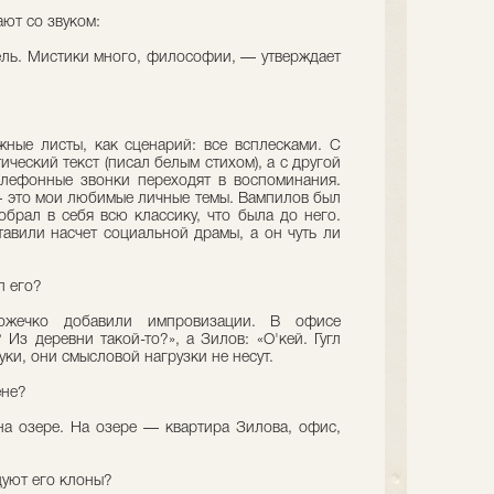
ают со звуком:
ль. Мистики много, философии, — утверждает
ые листы, как сценарий: все всплесками. С
ческий текст (писал белым стихом), а с другой
елефонные звонки переходят в воспоминания.
 — это мои любимые личные темы. Вампилов был
обрал в себя всю классику, что была до него.
тавили насчет социальной драмы, а он чуть ли
л его?
ожечко добавили импровизации. В офисе
Из деревни такой-то?», а Зилов: «О'кей. Гугл
уки, они смысловой нагрузки не несут.
ене?
а озере. На озере — квартира Зилова, офис,
цуют его клоны?