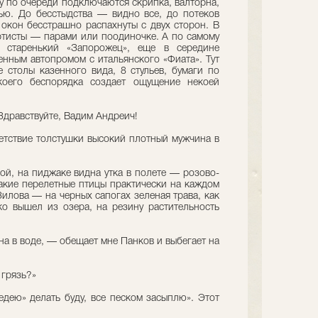
у по очереди подключаются скрипка, валторна,
ью. До бесстыдства — видно все, до потеков
 окон бесстрашно распахнуты с двух сторон. В
тисты — парами или поодиночке. А по самому
й старенький «Запорожец», еще в середине
енным автопромом с итальянского «Фиата». Тут
 столы казенного вида, 8 стульев, бумаги по
коего беспорядка создает ощущение некоей
Здравствуйте, Вадим Андреич!
етствие толстушки высокий плотный мужчина в
ой, на пиджаке видна утка в полете — розово-
такие перелетные птицы практически на каждом
Зилова — на черных сапогах зеленая трава, как
ко вышел из озера, на резину растительность
ена в воде, — обещает мне Панков и выбегает на
 грязь?»
едею» делать буду, все песком засыплю». Этот