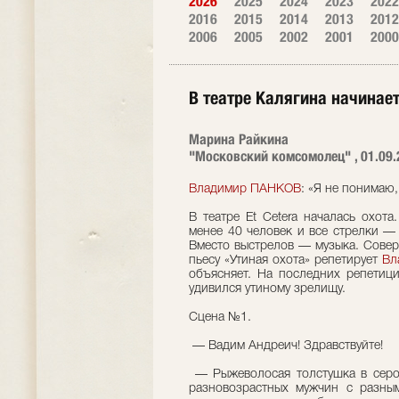
2026
2025
2024
2023
2022
2016
2015
2014
2013
2012
2006
2005
2002
2001
2000
В театре Калягина начинае
Марина Райкина
"Московский комсомолец" , 01.09.
Владимир ПАНКОВ
: «Я не понимаю
В театре Et Cetera началась охота
менее 40 человек и все стрелки —
Вместо выстрелов — музыка. Совер
пьесу «Утиная охота» репетирует
Вл
объясняет. На последних репетиц
удивился утиному зрелищу.
Сцена №1.
— Вадим Андреич! Здравствуйте!
— Рыжеволосая толстушка в серо
разновозрастных мужчин с разным