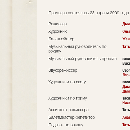
Премьера состоялась 23 апреля 2009 года
Дми
Режиссер
Оль
Художник
Жан
Балетмейстер
Тат
Музыкальный руководитель по
вокалу
зас
Музыкальный руководитель проекта
Вик
Серг
Звукорежиссер
Лео
зас
Художники по свету
Дам
Дми
зас
Художники по гриму
Ник
Тат
Ассистент режиссера
Ана
Балетмейстер-репетитор
Тат
Педагог по вокалу