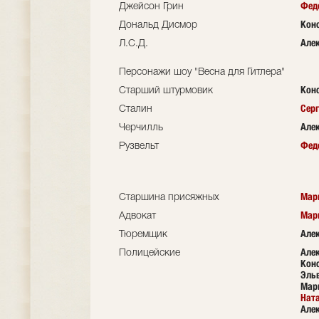
Фед
Джейсон Грин
Кон
Дональд Дисмор
Але
Л.С.Д.
Персонажи шоу "Весна для Гитлера"
Кон
Старший штурмовик
Серг
Сталин
Але
Черчилль
Фед
Рузвельт
Мар
Старшина присяжных
Мар
Адвокат
Але
Тюремщик
Але
Полицейские
Кон
Эль
Мар
Нат
Але