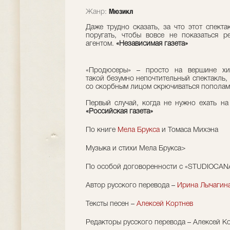
Мюзикл
Жанр:
Даже трудно сказать, за что этот спекта
поругать, чтобы вовсе не показаться р
агентом.
«Независимая газета»
«Продюсеры» – просто на вершине хит
такой безумно непочтительный спектакль, 
со скорбным лицом скрючиваться пополам
Первый случай, когда не нужно ехать на
«Российская газета»
По книге
Мела Брукса
и Томаса Михэна
Музыка и стихи Мела Брукса>
По особой договоренности с «STUDIOCAN
Автор русского перевода –
Ирина Лычагин
Тексты песен –
Алексей Кортнев
Редакторы русского перевода – Алексей К