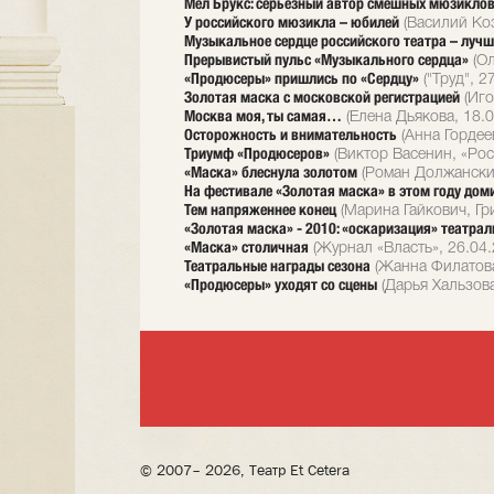
Мел Брукс: серьезный автор смешных мюзикло
У российского мюзикла – юбилей
(Василий Коз
Музыкальное сердце российского театра – лучш
Прерывистый пульс «Музыкального сердца»
(Ол
«Продюсеры» пришлись по «Сердцу»
("Труд", 2
Золотая маска с московской регистрацией
(Иго
Москва моя, ты самая…
(Елена Дьякова, 18.0
Осторожность и внимательность
(Анна Гордее
Триумф «Продюсеров»
(Виктор Васенин, «Рос
«Маска» блеснула золотом
(Роман Должанский
На фестивале «Золотая маска» в этом году до
Тем напряженнее конец
(Марина Гайкович, Гр
«Золотая маска» - 2010: «оскаризация» театра
«Маска» столичная
(Журнал «Власть», 26.04.
Театральные награды сезона
(Жанна Филатова
«Продюсеры» уходят со сцены
(Дарья Хальзова
© 2007– 2026, Театр Et Cetera