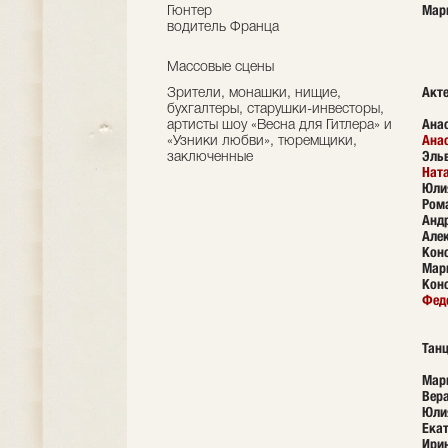
Мар
Гюнтер
водитель Франца
Массовые сцены
Акте
Зрители, монашки, нищие,
бухгалтеры, старушки-инвесторы,
Анас
артисты шоу «Весна для Гитлера» и
Ана
«Узники любви», тюремщики,
Эльв
заключенные
Нат
Юли
Ром
Анд
Але
Кон
Марк
Кон
Фед
Тан
Мар
Вера
Юлия
Ека
Ири