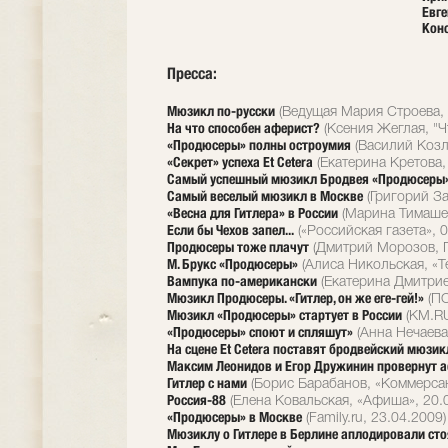
Евге
Кон
Пресса:
Мюзикл по-русски
(Ведущая Мария Строева, 
На что способен аферист?
(Ксения Жеглая, "Ч
«Продюсеры» полны остроумия
(Василий Козл
«Секрет» успеха Et Cetera
(Екатерина Кретова,
Самый успешный мюзикл Бродвея «Продюсеры» 
Самый веселый мюзикл в Москве
(Григорий За
«Весна для Гитлера» в России
(Марина Тимашев
Если бы Чехов запел...
(«Российская газета», 
Продюсеры тоже плачут
(Дмитрий Морозов, Га
М. Брукс «Продюсеры»
(Алиса Никольская, «Т
Вампука по-американски
(Екатерина Дмитриев
Мюзикл Продюсеры. «Гитлер, он же еге-гей!»
(ПО
Мюзикл «Продюсеры» стартует в России
(KM.RU
«Продюсеры» споют и спляшут»
(Анна Нечаева,
На сцене Et Cetera поставят бродвейский мюзи
Максим Леонидов и Егор Дружинин провернут 
Гитлер с нами
(Борис Барабанов, «Коммерсан
Россия-88
(Елена Ковальская, «Афиша», 20.
«Продюсеры» в Москве
(Family.ru, 23.04.2009)
Мюзиклу о Гитлере в Берлине аплодировали сто