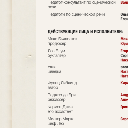
Вал
Педагог-консультант по сценической
речи
Оль
Педагоги по сценической речи
Еле
ДЕЙСТВУЮЩИЕ ЛИЦА И ИСПОЛНИТЕЛИ:
Мак
Макс Бьялосток
Юри
продюсер
Его
Лео Блум
Сер
бухгалтер
Ник
зас
Улла
Нат
шведка
Нат
Кир
Франц Либкинд
автор
Анд
Роджер де Бри
Але
режиссер
Григ
Кармен Джиа
его ассистент
Серг
Мистер Маркс
шеф Лео