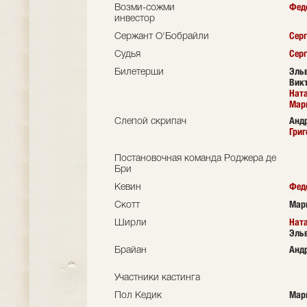
Фед
Возми-сожми
инвестор
Серг
Сержант O'Бобрайли
Серг
Судья
Эль
Билетерши
Вик
Нат
Мар
Анд
Слепой скрипач
Григ
Постановочная команда Роджера де
Бри
Фед
Кевин
Мар
Скотт
Нат
Ширли
Эль
Анд
Брайан
Участники кастинга
Мар
Пол Кедик