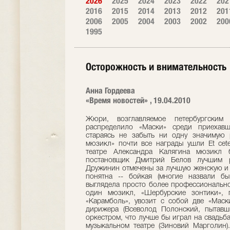
2026
2025
2024
2023
2022
202
2016
2015
2014
2013
2012
201
2006
2005
2004
2003
2002
200
1995
Осторожность и внимательность
Анна Гордеева
«Время новостей» , 19.04.2010
Жюри, возглавляемое петербургским
распределило «Маски» среди приехавш
стараясь не забыть ни одну значимую 
мюзикл» почти все награды ушли Et cete
театре Александра Калягина мюзикл 
постановщик Дмитрий Белов лучшим р
Дружинин отмечены за лучшую женскую и 
понятна -- бойкая (многие назвали бы
выглядела просто более профессионально
один мюзикл, «Шербурские зонтики», п
«Карамболь», увозит с собой две «Маск
дирижера (Всеволод Полонский, пытав
оркестром, что лучше бы играл на свадьба
музыкальном театре (Зиновий Марголин)