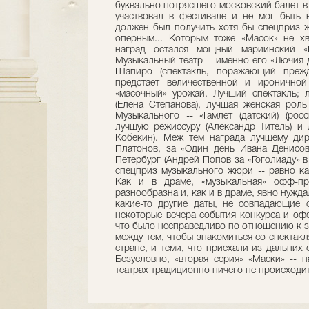
буквально потрясшего московский балет в
участвовал в фестивале и не мог быть н
должен был получить хотя бы спецприз ж
оперным... Которым тоже «Масок» не хв
наград остался мощный мариинский «
Музыкальный театр -- именно его «Лючия
Шапиро (спектакль, поражающий прежд
предстает величественной и ироничной
«масочный» урожай. Лучший спектакль; 
(Елена Степанова), лучшая женская роль
Музыкального -- «Гамлет (датский) (рос
лучшую режиссуру (Александр Титель) и
Кобекин). Меж тем награда лучшему дир
Платонов, за «Один день Ивана Денисов
Петербург (Андрей Попов за «Гоголиаду» в
спецприз музыкального жюри -- равно ка
Как и в драме, «музыкальная» офф-п
разнообразна и, как и в драме, явно нужд
какие-то другие даты, не совпадающие 
некоторые вечера события конкурса и о
что было несправедливо по отношению к 
между тем, чтобы знакомиться со спектак
стране, и теми, что приехали из дальних 
Безусловно, «вторая серия» «Маски» -- 
театрах традиционно ничего не происходи