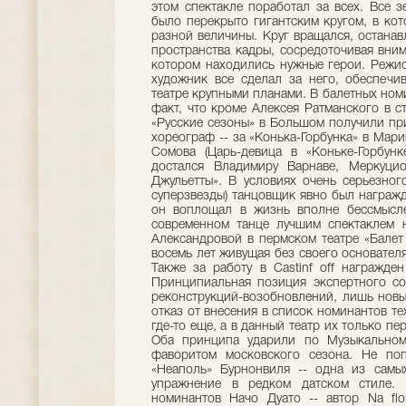
этом спектакле поработал за всех. Все 
было перекрыто гигантским кругом, в ко
разной величины. Круг вращался, останав
пространства кадры, сосредоточивая вним
котором находились нужные герои. Режис
художник все сделал за него, обеспечи
театре крупными планами. В балетных но
факт, что кроме Алексея Ратманского в с
«Русские сезоны» в Большом получили при
хореограф -- за «Конька-Горбунка» в Мар
Сомова (Царь-девица в «Коньке-Горбун
достался Владимиру Варнаве, Меркуци
Джульетты». В условиях очень серьезног
суперзвезды) танцовщик явно был награжд
он воплощал в жизнь вполне бессмысле
современном танце лучшим спектаклем н
Александровой в пермском театре «Балет 
восемь лет живущая без своего основателя
Также за работу в Castinf off награжде
Принципиальная позиция экспертного сов
реконструкций-возобновлений, лишь новые
отказ от внесения в список номинантов те
где-то еще, а в данный театр их только п
Оба принципа ударили по Музыкальном
фаворитом московского сезона. Не по
«Неаполь» Бурнонвиля -- одна из самы
упражнение в редком датском стиле.
номинантов Начо Дуато -- автор Na flor