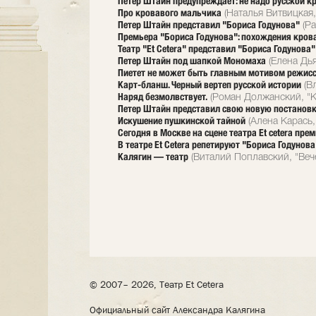
Петер Штайн предупреждает: не надо русской к
Про кровавого мальчика
(Наталья Витвицкая,
Петер Штайн представил "Бориса Годунова"
(Ра
Премьера "Бориса Годунова": похождения кров
Театр "Et Cetera" представил "Бориса Годунова
Петер Штайн под шапкой Мономаха
(Елена Дья
Пиетет не может быть главным мотивом режис
Карт-бланш. Черный вертеп русской истории
(Вл
Наряд безмолвствует.
(Роман Должанский, "К
Петер Штайн представил свою новую постановк
Искушение пушкинской тайной
(Алена Карась,
Сегодня в Москве на сцене театра Et cetera пре
В театре Et Cetera репетируют "Бориса Годунов
Калягин — театр
(Виталий Поплавский, "Веч
© 2007– 2026, Театр Et Cetera
Официальный сайт Александра Калягина