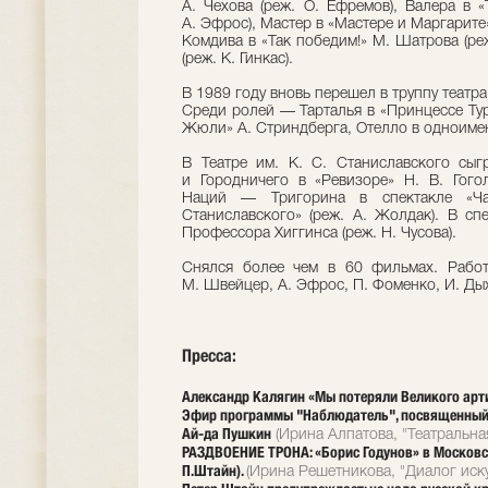
А. Чехова (реж. О. Ефремов), Валера в 
А. Эфрос), Мастер в «Мастере и Маргарите»
Комдива в «Так победим!» М. Шатрова (реж
(реж. К. Гинкас).
В 1989 году вновь перешел в труппу театра 
Среди ролей — Тарталья в «Принцессе Тур
Жюли» А. Стриндберга, Отелло в одноиме
В Театре им. К. С. Станиславского сы
и Городничего в «Ревизоре» Н. В. Гогол
Наций — Тригорина в спектакле «Ча
Станиславского» (реж. А. Жолдак). В сп
Профессора Хиггинса (реж. Н. Чусова).
Снялся более чем в 60 фильмах. Работ
М. Швейцер, А. Эфрос, П. Фоменко, И. Ды
Пресса:
Александр Калягин «Мы потеряли Великого арти
Эфир программы "Наблюдатель", посвященный с
Ай-да Пушкин
(Ирина Алпатова, "Театральна
РАЗДВОЕНИЕ ТРОНА: «Борис Годунов» в Московско
П.Штайн).
(Ирина Решетникова, "Диалог иску