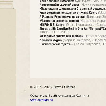
Буря - месть и прощение
(Цви Горен, "Вести-Т
Измученный и скучный зверь
(Ирина Алпатова,
«Похождения Шипова, или Старинный водевиль
Урок семейной психологии от Жана Кокто
(Мари
А Родиона Романовича не узнали
(Григорий За
«Четвертая стена» за спиной
(Копылова Марина
«БУРЯ» В Еt Cetera
(Ольга Коршунова, «Сцена»
Sturua at His Creative Best in One-Act 'Tempest'
Times», 11.11.2010)
«И золотые облака мне снятся»
(Наталья Казьм
Иллюзия «Бури»
(Марина Токарева, «Новая га
О некоторых загадках…
(Ольга Нетупская, "П
© 2007– 2026, Театр Et Cetera
Официальный сайт Александра Калягина
www.kalyagin.ru