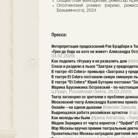
Общий план (кинофильм, режиссер Арин
Ополченский романс (сериал, режис
Безымянного), 2024
Пресса:
Интерпретация предсказаний Рэя Брэдбери в Теа
«Грех да беда на кого не живет» Александра О
03.02.2026)
Как поделить тётушку и не развалить дом
(Матв
Спаси и раздели: в пьесе "Завтрак у предводит
В театре «Et Cetera» премьера «Завтрака у пре
В театре Et Сetera поставили самую смешную пь
В театре "Et Cetera" Юрий Буторин поставил "З
Марина Брусникина: Островский - по-настоящем
Штраус, Российская газета, 26.03.2023)
Театр заговорил со зрителем о проблеме домаш
Московский театр Александра Калягина привёз
Онлайн – на одном дыхании
(Максим Замшев, Л
Выдающаяся работа российских артистов
(Кар
Как молоды мы были
(Ирина Алпатова, «Теат
Мадам Эвридика от черта вернется / "Орфей" (Те
Мэр Москвы вручил премии театральным деяте
Правительство Москвы наградило деятелей лит