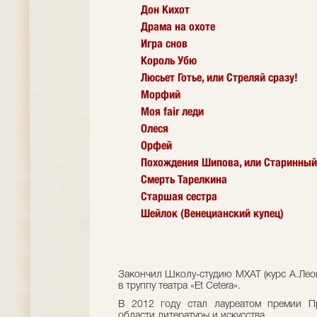
Дон Кихот
Драма на охоте
Игра снов
Король Убю
Люсьет Готье, или Стреляй сразу!
Морфий
Моя fair леди
Олеся
Орфей
Похождения Шипова, или Старинный
Смерть Тарелкина
Старшая сестра
Шейлок (Венецианский купец)
Закончил Школу-студию МХАТ (курс А.Леон
в труппу театра «Et Cetera».
В 2012 году стал лауреатом премии П
области литературы и искусства.