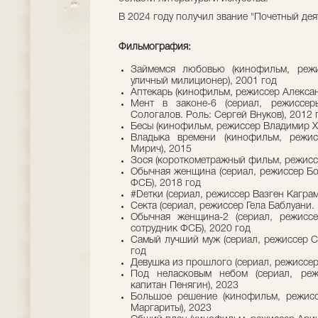
В 2024 году получил звание "Почетный дея
Фильмография:
Займемся любовью (кинофильм, режи
уличный милиционер), 2001 год
Аптекарь (кинофильм, режиссер Алексан
Мент в законе-6 (сериал, режиссер
Сологалов. Роль: Сергей Внуков), 2012 
Бесы (кинофильм, режиссер Владимир Х
Владыка времени (кинофильм, режис
Мирич), 2015
Зося (короткометражный фильм, режисс
Обычная женщина (сериал, режиссер Бо
ФСБ), 2018 год
#Dетки (сериал, режиссер Вазген Каграм
Секта (сериал, режиссер Гела Баблуани. 
Обычная женщина-2 (сериал, режисс
сотрудник ФСБ), 2020 год
Самый лучший муж (сериал, режиссер Се
год
Девушка из прошлого (сериал, режиссер
Под неласковым небом (сериал, реж
капитан Пенягин), 2023
Большое решение (кинофильм, режисс
Маргариты), 2023