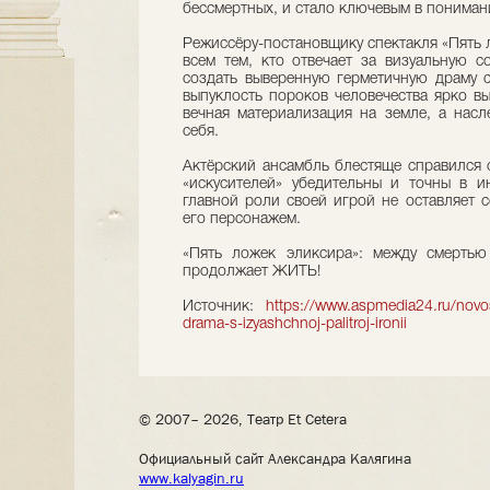
бессмертных, и стало ключевым в понимани
Режиссёру-постановщику спектакля «Пять 
всем тем, кто отвечает за визуальную с
создать выверенную герметичную драму 
выпуклость пороков человечества ярко вы
вечная материализация на земле, а насл
себя.
Актёрский ансамбль блестяще справился 
«искусителей» убедительны и точны в и
главной роли своей игрой не оставляет 
его персонажем.
«Пять ложек эликсира»: между смертью
продолжает ЖИТЬ!
Источник:
https://www.aspmedia24.ru/novos
drama-s-izyashchnoj-palitroj-ironii
© 2007– 2026, Театр Et Cetera
Официальный сайт Александра Калягина
www.kalyagin.ru