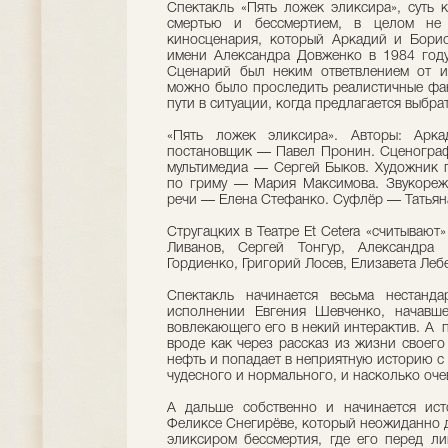
Спектакль «Пять ложек эликсира», суть 
смертью и бессмертием, в целом не
киносценария, который Аркадий и Борис
имени Александра Довженко в 1984 году,
Сценарий был неким ответвлением от и
можно было проследить реалистичные фан
пути в ситуации, когда предлагается выбрат
«Пять ложек эликсира». Авторы: Арка
постановщик — Павел Пронин. Сценогра
мультимедиа — Сергей Быков. Художник 
по гриму — Мария Максимова. Звукореж
речи — Елена Стефанко. Суфлёр — Татьяна
Стругацких в Театре Et Cetera «считывают
Ливанов, Сергей Тонгур, Александра 
Гордиенко, Григорий Лосев, Елизавета Ле
Спектакль начинается весьма нестанда
исполнении Евгения Шевченко, начавш
вовлекающего его в некий интерактив. А 
вроде как через рассказ из жизни своего 
нефть и попадает в неприятную историю с
чудесного и нормального, и насколько оче
А дальше собственно и начинается ист
Феликсе Снегирёве, который неожиданно д
эликсиром бессмертия, где его перед л