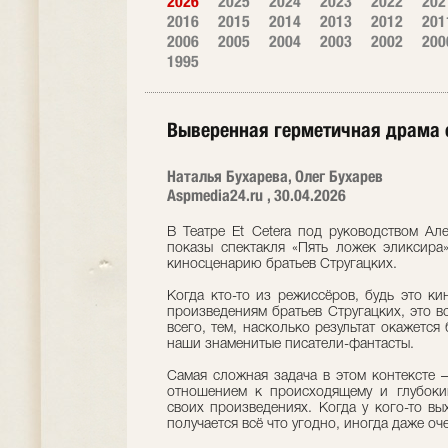
2026
2025
2024
2023
2022
202
2016
2015
2014
2013
2012
201
2006
2005
2004
2003
2002
200
1995
Выверенная герметичная драма 
Наталья Бухарева, Олег Бухарев
Аspmedia24.ru , 30.04.2026
В Театре Et Cetera под руководством А
показы спектакля «Пять ложек эликсира
киносценарию братьев Стругацких.
Когда кто-то из режиссёров, будь это ки
произведениям братьев Стругацких, это 
всего, тем, насколько результат окажется
наши знаменитые писатели-фантасты.
Самая сложная задача в этом контексте
отношением к происходящему и глубоки
своих произведениях. Когда у кого-то вы
получается всё что угодно, иногда даже оче