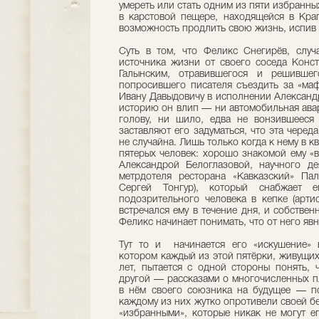
умереть или стать одним из пяти избранны
в карстовой пещере, находящейся в Кра
возможность продлить свою жизнь, испив 
Суть в том, что Феликс Снегирёв, случ
источника жизни от своего соседа Конс
Галынским, отравившегося и решивше
попросившего писателя съездить за «ма
Ивану Давыдовичу в исполнении Александр
историю он влип — ни автомобильная авар
голову, ни шило, едва не вонзившееся
заставляют его задуматься, что эта черед
не случайна. Лишь только когда к нему в к
пятерых человек: хорошо знакомой ему «
Александрой Белоглазовой, научного де
метрдотеля ресторана «Кавказский» Па
Сергей Тонгур), который снабжает 
подозрительного человека в кепке (арти
встречался ему в течение дня, и собстве
Феликс начинает понимать, что от него явно
Тут то и начинается его «искушение» 
котором каждый из этой пятёрки, живущих
лет, пытается с одной стороны понять, 
другой — рассказами о многочисленных пл
в нём своего союзника на будущее — по
каждому из них жутко опротивели своей б
«избранными», которые никак не могут ег