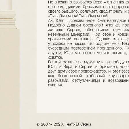
Но внезапно врывается Вера – огненная ф
преград, дикими бросками она прорывае
своего бывшего, обличает, сводит счеты и 
«Ты забыл меня! Ты забыл меня!»
Ах, Юля – совсем иное. Она наглядное 
Подобно дивной босоногой японке, пол
жилище Сергея, обволакивая нежны
неземными манерами. При себе и коврик
эротический спектакль. Однако эта сла
угрожающие пассы, что родство ее с Вер
очередным повторением пройденного. Ко
другом, Юля мгновенно меняет регистр, 
схватке.
В этой схватке за мужчину и за победу 
Юля, и Вера, и Сергей, и британец, нося
друг другу свое превосходство. И этот ве
как бесконечный любовный круговорот
разрывами, отступлениями и возвраще
счастья.
© 2007– 2026, Театр Et Cetera