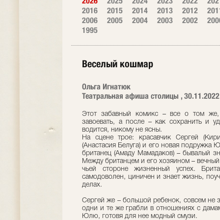
2026
2025
2024
2023
2022
202
2016
2015
2014
2013
2012
201
2006
2005
2004
2003
2002
200
1995
Веселый кошмар
Ольга Игнатюк
Театральная афиша столицы , 30.11.2022
Этот забавный комикс – все о том же,
завоевать, а после – как сохранить и у
водится, никому не ясны.
На сцене трое: красавчик Сергей (Кир
(Анастасия Белуга) и его новая подружка 
британец (Амаду Мамадаков) – бывалый зн
Между британцем и его хозяином – вечный 
чьей стороне жизненный успех. Брита
самодоволен, циничен и знает жизнь, поу
делах.
Сергей же – большой ребенок, совсем не
одни и те же грабли в отношениях с дама
Юлю, готовя для нее модный смузи.