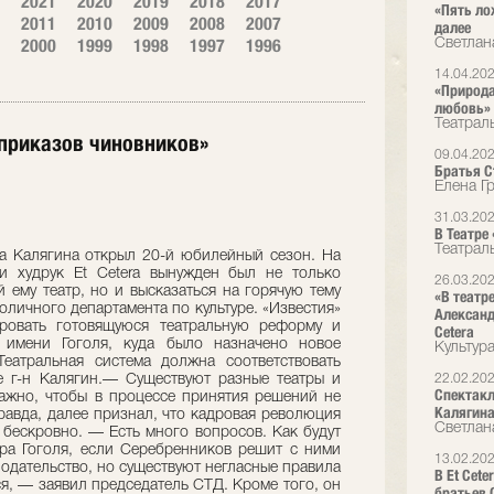
2021
2020
2019
2018
2017
«Пять ло
2011
2010
2009
2008
2007
далее
2000
1999
1998
1997
1996
Светлан
14.04.20
«Природа
любовь»
Театрал
 приказов чиновников»
09.04.20
Братья Ст
Елена Г
31.03.20
В Театре
Театрал
а Калягина открыл 20-й юбилейный сезон. На
и худрук Et Cetera вынужден был не только
26.03.20
 ему театр, но и высказаться на горячую тему
«В театр
оличного департамента по культуре. «Известия»
Александ
ровать готовящуюся театральную реформу и
Cetera
 имени Гоголя, куда было назначено новое
Культур
еатральная система должна соответствовать
 г-н Калягин.— Существуют разные театры и
22.02.20
Спектакл
ажно, чтобы в процессе принятия решений не
Калягин
равда, далее признал, что кадровая революция
Светлан
 бескровно. — Есть много вопросов. Как будут
ра Гоголя, если Серебренников решит с ними
13.02.20
нодательство, но существуют негласные правила
В Et Cet
я, — заявил председатель СТД. Кроме того, он
братьев 