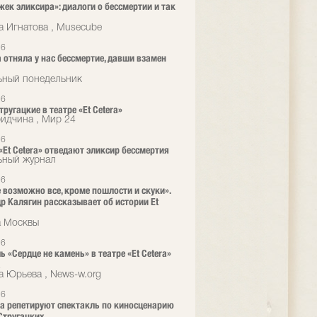
жек эликсира»: диалоги о бессмертии и так
а Игнатова , Musecube
26
 отняла у нас бессмертие, давши взамен
ьный понедельник
26
ругацкие в театре «Et Cetera»
ридчина , Мир 24
26
 «Et Cetera» отведают эликсир бессмертия
ьный журнал
26
е возможно все, кроме пошлости и скуки».
р Калягин рассказывает об истории Et
а Москвы
26
ь «Сердце не камень» в театре «Et Cetera»
а
а Юрьева , News-w.org
26
era репетируют спектакль по киносценарию
Стругацких