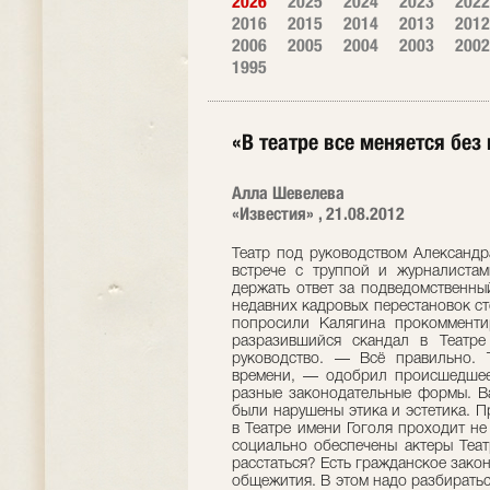
2026
2025
2024
2023
2022
2016
2015
2014
2013
2012
2006
2005
2004
2003
2002
1995
«В театре все меняется без
Алла Шевелева
«Известия» , 21.08.2012
Театр под руководством Александр
встрече с труппой и журналистам
держать ответ за подведомственный
недавних кадровых перестановок ст
попросили Калягина прокомменти
разразившийся скандал в Театре
руководство. — Всё правильно. Т
времени, — одобрил происшедшее
разные законодательные формы. В
были нарушены этика и эстетика. П
в Театре имени Гоголя проходит не
социально обеспечены актеры Теат
расстаться? Есть гражданское зако
общежития. В этом надо разбиратьс