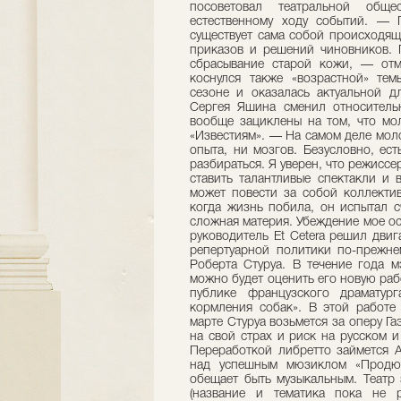
посоветовал театральной обще
естественному ходу событий. — 
существует сама собой происходящ
приказов и решений чиновников. 
сбрасывание старой кожи, — отм
коснулся также «возрастной» те
сезоне и оказалась актуальной дл
Сергея Яшина сменил относител
вообще зациклены на том, что мол
«Известиям». — На самом деле мол
опыта, ни мозгов. Безусловно, ес
разбираться. Я уверен, что режиссе
ставить талантливые спектакли и 
может повести за собой коллектив
когда жизнь побила, он испытал с
сложная материя. Убеждение мое о
руководитель Et Cetera решил дви
репертуарной политики по-прежнем
Роберта Стуруа. В течение года м
можно будет оценить его новую раб
публике французского драматур
кормления собак». В этой работе
марте Стуруа возьмется за оперу Г
на свой страх и риск на русском и
Переработкой либретто займется А
над успешным мюзиклом «Продюс
обещает быть музыкальным. Театр 
(название и тематика пока не 