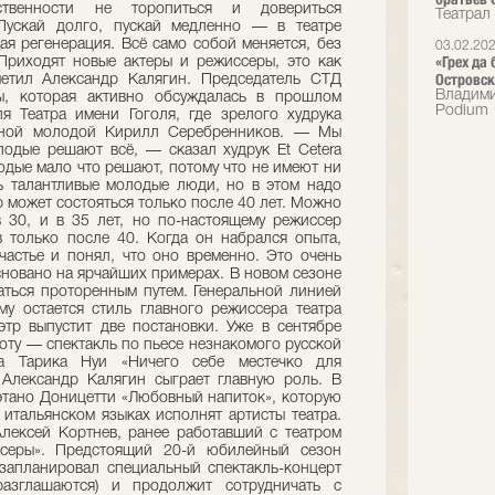
ственности не торопиться и довериться
Театрал
Пускай долго, пускай медленно — в театре
ая регенерация. Всё само собой меняется, без
03.02.20
«Грех да
Приходят новые актеры и режиссеры, это как
Островск
етил Александр Калягин. Председатель СТД
Владими
мы, которая активно обсуждалась в прошлом
Podium
я Театра имени Гоголя, где зрелого худрука
ьной молодой Кирилл Серебренников. — Мы
одые решают всё, — сказал худрук Et Cetera
одые мало что решают, потому что не имеют ни
ть талантливые молодые люди, но в этом надо
р может состояться только после 40 лет. Можно
в 30, и в 35 лет, но по-настоящему режиссер
 только после 40. Когда он набрался опыта,
частье и понял, что оно временно. Это очень
сновано на ярчайших примерах. В новом сезоне
гаться проторенным путем. Генеральной линией
у остается стиль главного режиссера театра
этр выпустит две постановки. Уже в сентябре
оту — спектакль по пьесе незнакомого русской
га Тарика Нуи «Ничего себе местечко для
 Александр Калягин сыграет главную роль. В
аэтано Доницетти «Любовный напиток», которую
 итальянском языках исполнят артисты театра.
лексей Кортнев, ранее работавший с театром
еры». Предстоящий 20-й юбилейный сезон
запланировал специальный спектакль-концерт
разглашаются) и продолжит сотрудничать с