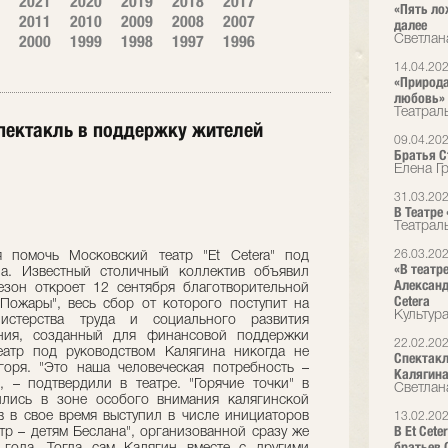
2021
2020
2019
2018
2017
«Пять ло
2011
2010
2009
2008
2007
далее
2000
1999
1998
1997
1996
Светлан
14.04.20
«Природа
любовь»
Театрал
спектакль в поддержку жителей
09.04.20
Братья Ст
Елена Г
31.03.20
В Театре
Театрал
26.03.20
омочь Московский театр "Et Cetera" под
«В театр
на. Известный столичный коллектив объявил
Александ
езон откроет 12 сентября благотворительной
Cetera
"Пожары", весь сбор от которого поступит на
Культур
истерства труда и социального развития
ания, созданный для финансовой поддержки
22.02.20
атр под руководством Калягина никогда не
Спектакл
горя. "Это наша человеческая потребность –
Калягин
, – подтвердили в театре. "Горячие точки" в
Светлан
ились в зоне особого внимания калягинской
ив в свое время выступил в числе инициаторов
13.02.20
В Et Cet
тр – детям Беслана", организованной сразу же
братьев 