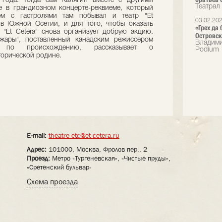
 года. Тогда сам Калягин вместе с другими
Театрал
е в грандиозном концерте-реквиеме, который
тем с гастролями там побывал и театр "Et
03.02.20
ь в Южной Осетии, и для того, чтобы оказать
«Грех да
"Et Cetera" снова организует добрую акцию.
Островск
ожары", поставленный канадским режиссером
Владими
 по происхождению, рассказывает о
Podium
торической родине.
E-mail:
theatre-etc@et-cetera.ru
Адрес:
101000, Москва, Фролов пер., 2
Проезд:
Метро «Тургеневская», «Чистые пруды»,
«Сретенский бульвар»
Схема проезда