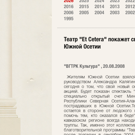
2026
2025
2024
2023
2022
2016
2015
2014
2013
2012
2006
2005
2004
2003
2002
1995
Театр "Et Cetera" покажет 
Южной Осетии
"ВГТРК Культура" , 20.08.2008
Жителям Южной Осетии взялся п
руководством Александра Каляги
сегодня о том, что свой новый с
акцией. Будет показан спектакль 
специально открытый счет Мин
Республики Северная Осетия-Ал
пострадавших в Южной Осетии.Те
остается в стороне от людского 
помочь тем, кто оказался в беде"
кавказском регионе всегда наход
труппы. Так, именно этот коллект
благотворительной программы "Теа