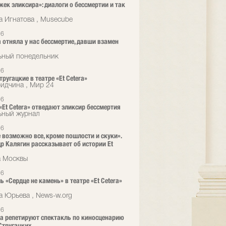
жек эликсира»: диалоги о бессмертии и так
а Игнатова , Musecube
26
 отняла у нас бессмертие, давши взамен
ьный понедельник
26
ругацкие в театре «Et Cetera»
ридчина , Мир 24
26
 «Et Cetera» отведают эликсир бессмертия
ьный журнал
26
е возможно все, кроме пошлости и скуки».
р Калягин рассказывает об истории Et
а Москвы
26
ь «Сердце не камень» в театре «Et Cetera»
а
а Юрьева , News-w.org
26
era репетируют спектакль по киносценарию
Стругацких