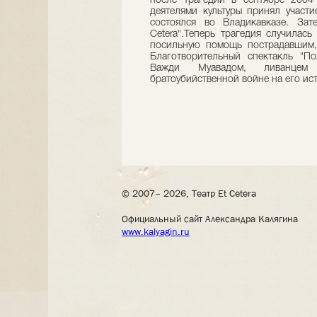
после трагедии в сентябре 2004
деятелями культуры принял участи
состоялся во Владикавказе. За
Cetera".Теперь трагедия случилас
посильную помощь пострадавшим, 
Благотворительный спектакль "П
Важди Муавадом, ливанцем
братоубийственной войне на его ис
© 2007– 2026, Театр Et Cetera
Официальный сайт Александра Калягина
www.kalyagin.ru