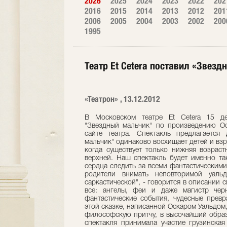
2026
2025
2024
2023
2022
202
2016
2015
2014
2013
2012
201
2006
2005
2004
2003
2002
200
1995
Театр Et Cetera поставил «Звезд
«Театрон» , 13.12.2012
В Московском театре Et Cetera 15 де
"Звездный мальчик" по произведению Ос
сайте театра. Спектакль предлагается
мальчик" одинаково восхищает детей и вз
когда существует только нижняя возраст
верхней. Наш спектакль будет именно та
сердца следить за всеми фантастическим
родители внимать неповторимой уальд
саркастической", - говорится в описании с
все: ангелы, феи и даже магистр чер
фантастические события, чудесные прев
этой сказке, написанной Оскаром Уальдом,
философскую притчу, в высочайший образ
спектакля принимала участие грузинская