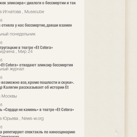
жек эликсира»: диалоги о бессмертии и так
а Игнатова , Musecube
26
 отняла у нас бессмертие, давши взамен
ьный понедельник
26
ругацкие в театре «Et Cetera»
ридчина , Мир 24
26
 «Et Cetera» отведают эликсир бессмертия
ьный журнал
26
е возможно все, кроме пошлости и скуки».
р Калягин рассказывает об истории Et
а Москвы
26
ь «Сердце не камень» в театре «Et Cetera»
а
а Юрьева , News-w.org
26
era репетируют спектакль по киносценарию
Стругацких