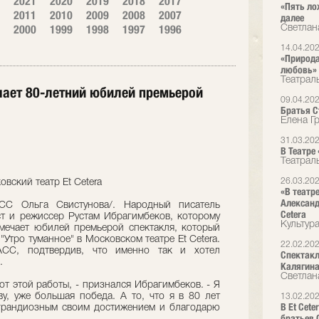
2021
2020
2019
2018
2017
«Пять ло
2011
2010
2009
2008
2007
далее
2000
1999
1998
1997
1996
Светлан
14.04.20
«Природа
любовь»
Театрал
чает 80-летний юбилей премьерой
09.04.20
Братья Ст
Елена Г
31.03.20
В Театре
Театрал
26.03.20
вский театр Et Cetera
«В театр
Александ
С Ольга Свистунова/. Народный писатель
Cetera
ст и режиссер Рустам Ибрагимбеков, которому
Культур
тмечает юбилей премьерой спектакля, который
"Утро туманное" в Московском театре Et Cetera.
22.02.20
СС, подтвердив, что именно так и хотел
Спектакл
.
Калягин
Светлан
от этой работы, - признался Ибрагимбеков. - Я
ву, уже большая победа. А то, что я в 80 лет
13.02.20
В Et Cet
 грандиозным своим достижением и благодарю
братьев 