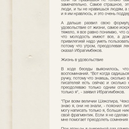
если ты нравишься не только сам
замечательно. Самое страшное, эт
люди, и ты не нравишься людям, а 
и я им нравлюсь, и это очень подде
А дальше развил свою формулу
удовольствие от жизни, самое искр
тяжело, я все равно понимаю, что 
что молодость имеют все, а дож
привилегией надо уметь пользоватьс
потому что утром, преодолевая ле
сказал Ибрагимбеков.
Жизнь в удовольствие
В ходе беседы выяснилось, что
воспоминаний. "Вот когда садишься 
ручку, потому что знаешь, сколько 
писателей есть сейчас и сколько 
преодолеваю только одним спосо
только я", - заявил Ибрагимбеков.
"При всем величии Шекспира, Чехо
знаю я, они не знали, - пояснил ли
могу написать только я, больше ник
свой фрагментик. Если я не сделаю 
мне помогает преодолеть сомнения 