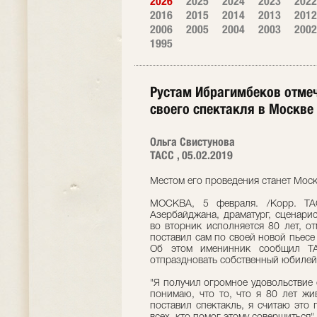
2026
2025
2024
2023
2022
2016
2015
2014
2013
2012
2006
2005
2004
2003
2002
1995
Рустам Ибрагимбеков отме
своего спектакля в Москве
Ольга Свистунова
ТАСС , 05.02.2019
Местом его проведения станет Моско
МОСКВА, 5 февраля. /Корр. ТАС
Азербайджана, драматург, сценари
во вторник исполняется 80 лет, о
поставил сам по своей новой пьесе 
Об этом именинник сообщил ТА
отпраздновать собственный юбилей
"Я получил огромное удовольствие 
понимаю, что то, что я 80 лет жи
поставил спектакль, я считаю это