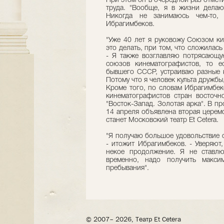
При этом он в очередной раз отмети
труда. "Вообще, я в жизни делаю
Никогда не занимаюсь чем-то, 
Ибрагимбеков.
"Уже 40 лет я руковожу Союзом к
это делать, при том, что сложилась
- Я также возглавляю потрясающ
союзов кинематографистов, то е
бывшего СССР, устраиваю разные 
Потому что я человек культа дружбы,
Кроме того, по словам Ибрагимбе
кинематографистов стран восточн
"Восток-Запад. Золотая арка". В п
14 апреля объявлена вторая церем
станет Московский театр Et Cetera.
"Я получаю большое удовольствие 
- итожит Ибрагимбеков. - Уверяют
некое продолжение. Я не ставл
временно, надо получить макси
пребывания".
© 2007– 2026, Театр Et Cetera