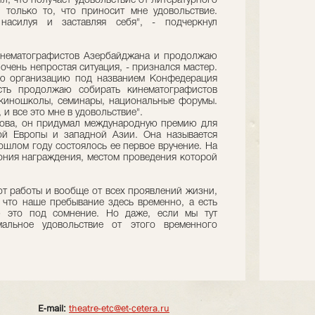
л, что получает удовольствие от литературного
 только то, что приносит мне удовольствие.
насилуя и заставляя себя", - подчеркнул
инематографистов Азербайджана и продолжаю
 очень непростая ситуация, - признался мастер.
ую организацию под названием Конфедерация
сть продолжаю собирать кинематографистов
киношколы, семинары, национальные форумы.
 и все это мне в удовольствие".
кова, он придумал международную премию для
ой Европы и западной Азии. Она называется
рошлом году состоялось ее первое вручение. На
ония награждения, местом проведения которой
от работы и вообще от всех проявлений жизни,
, что наше пребывание здесь временно, а есть
ю это под сомнение. Но даже, если мы тут
мальное удовольствие от этого временного
E-mail:
theatre-etc@et-cetera.ru