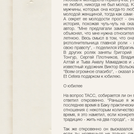
Любовь и молодость неразлучны, утв
не любил, никогда не был молод. К
мужчины, которых она когда-то лю
молодой женщиной, тогда как сами о
А секрет ее молодости прост - он
история, похожая чуть-чуть на ска
автор. "Мне предлагали замечател
объяснял, что мне нужна относител
летнюю. Весь смысл в том, что он
(исполнительница главной роли - 
свою правоту", - поделился Ибраги
В других ролях заняты Григорий
Тонгур, Сергей Плотников, Влади
Алтай и Тыва Амалу Мамадаков и
известный художник Виктор Вольск
"Всем огромное спасибо", - сказал 
Et Cetera подарком к юбилею.
О юбилее
На вопрос ТАСС, собирается ли он 
ответил откровенно. "Раньше я 
последнее время в Баку практически
отношения с некоторым количество
время, я это наметил, если конкрет
традицию - жить на два города", - 
Так же откровенно он высказался 