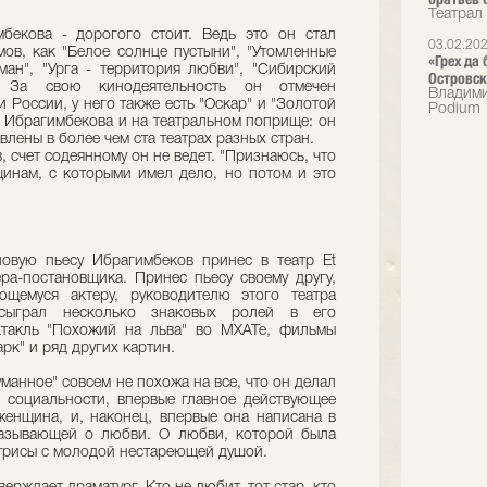
Театрал
бекова - дорогого стоит. Ведь это он стал
03.02.20
ов, как "Белое солнце пустыни", "Утомленные
«Грех да
ман", "Урга - территория любви", "Сибирский
Островск
 За свою кинодеятельность он отмечен
Владими
России, у него также есть "Оскар" и "Золотой
Podium
и Ибрагимбекова и на театральном поприще: он
влены в более чем ста театрах разных стран.
 счет содеянному он не ведет. "Признаюсь, что
инам, с которыми имел дело, но потом и это
овую пьесу Ибрагимбеков принес в театр Et
ера-постановщика. Принес пьесу своему другу,
щемуся актеру, руководителю этого театра
 сыграл несколько знаковых ролей в его
ктакль "Похожий на льва" во МХАТе, фильмы
рк" и ряд других картин.
манное" совсем не похожа на все, что он делал
 социальности, впервые главное действующее
женщина, и, наконец, впервые она написана в
казывающей о любви. О любви, которой была
трисы с молодой нестареющей душой.