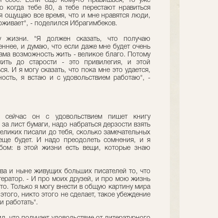
 себе. Если еще кому-то нравишься, то уже
о когда тебе 80, а тебе перестают нравиться
я ощущаю все время, что и мне нравятся люди,
рживает", - поделился Ибрагимбеков.
 жизни. "Я должен сказать, что получаю
еннее, и думаю, что если даже мне будет очень
сама возможность жить - великое благо. Потому
ить до старости - это привилегия, и этой
я. И я могу сказать, что пока мне это удается,
ность, я встаю и с удовольствием работаю", -
 сейчас он с удовольствием пишет книгу
за лист бумаги, надо набраться дерзости взять
великих писали до тебя, сколько замечательных
еще будет. И надо преодолеть сомнения, и я
бом: в этой жизни есть вещи, которые знаю
ва и ныне живущих больших писателей то, что
тератор. - И про моих друзей, и про мою жизнь
то. Только я могу внести в общую картину мира
этого, никто этого не сделает, такое убеждение
и работать".