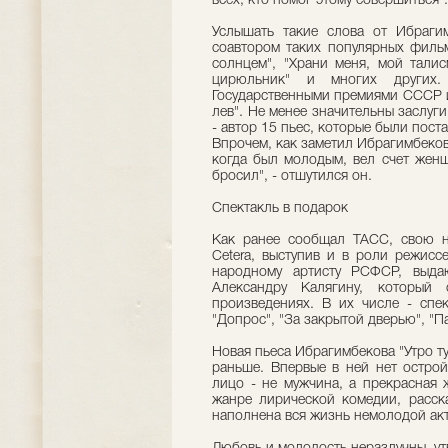
всех, кто помог этому совершиться".
Услышать такие слова от Ибрагим
соавтором таких популярных фильм
солнцем", "Храни меня, мой талис
цирюльник" и многих других.
Государственными премиями СССР и 
лев". Не менее значительны заслуг
- автор 15 пьес, которые были поста
Впрочем, как заметил Ибрагимбеков,
когда был молодым, вел счет женщ
бросил", - отшутился он.
Спектакль в подарок
Как ранее сообщал ТАСС, свою н
Cetera, выступив и в роли режисс
народному артисту РСФСР, выдаю
Александру Калягину, который
произведениях. В их числе - спе
"Допрос", "За закрытой дверью", "Па
Новая пьеса Ибрагимбекова "Утро ту
раньше. Впервые в ней нет острой
лицо - не мужчина, а прекрасная 
жанре лирической комедии, расс
наполнена вся жизнь немолодой ак