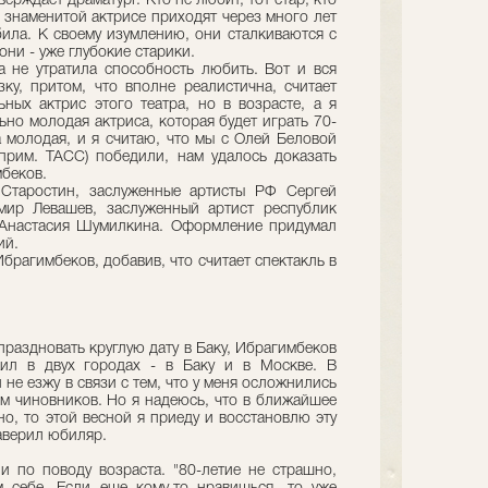
ерждает драматург. Кто не любит, тот стар, кто
 знаменитой актрисе приходят через много лет
била. К своему изумлению, они сталкиваются с
ни - уже глубокие старики.
а не утратила способность любить. Вот и вся
зку, притом, что вполне реалистична, считает
ьных актрис этого театра, но в возрасте, а я
ьно молодая актриса, которая будет играть 70-
а молодая, и я считаю, что мы с Олей Беловой
прим. ТАСС) победили, нам удалось доказать
мбеков.
 Старостин, заслуженные артисты РФ Сергей
мир Левашев, заслуженный артист республик
 Анастасия Шумилкина. Оформление придумал
ий.
Ибрагимбеков, добавив, что считает спектакль в
праздновать круглую дату в Баку, Ибрагимбеков
жил в двух городах - в Баку и в Москве. В
 не езжу в связи с тем, что у меня осложнились
м чиновников. Но я надеюсь, что в ближайшее
но, то этой весной я приеду и восстановлю эту
заверил юбиляр.
и по поводу возраста. "80-летие не страшно,