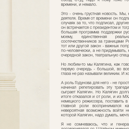
съезд СТД, надо к нему тоже гот
времени, и немало.
Это - очень грустная новость. Мы,
деятеля. Время от времени он подп
случаях за то, что подписал, другие
он встречается с президентом и тог
большая программа поддержки русс
моему, единственная реаль
соотечественников за границами Ро
тот или другой закон - важных поп
по-человечески, а не придумывать,
очередной закон, театральную спец
Но любим-то мы Калягина, как гово
первую очередь - большой, во вс
глаза не раз называли великим. И хо
А роль Годунова для него - не про
начинал репетировать эту трагед
сыграет Калягин. Но Калягин долг
итоге отказался и от роли, и из М
немецкого режиссера, поставить в 
главной роли воспринимался ка
невероятная возможность войти не
которой Калягин, надо думать, мечта
Я не сомневаюсь, что и генера