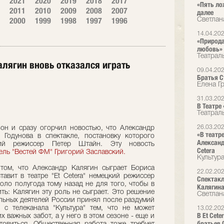
2021
2020
2019
2018
2017
«Пять ло
2011
2010
2009
2008
2007
далее
2000
1999
1998
1997
1996
Светлан
14.04.20
«Природа
любовь»
Театрал
алягин вновь отказался играть
09.04.20
Братья Ст
Елена Г
31.03.20
В Театре
Театрал
26.03.20
езон и сразу огорчил новостью, что Александр
«В театр
 Годунова в спектакле, постановку которого
Александ
кий режиссер Петер Штайн. Эту новость
Cetera
ель "Вестей ФМ" Григорий Заславский.
Культур
том, что Александр Калягин сыграет Бориса
22.02.20
тавит в театре "Et Cetera" немецкий режиссер
Спектакл
оло полугода тому назад не для того, чтобы в
Калягин
ть: Калягин эту роль не сыграет. Это решение
Светлан
альных деятелей России принял после раздумий
с телеканала "Культура" тем, что не может
13.02.20
В Et Cet
х важных забот, а у него в этом сезоне - еще и
братьев 