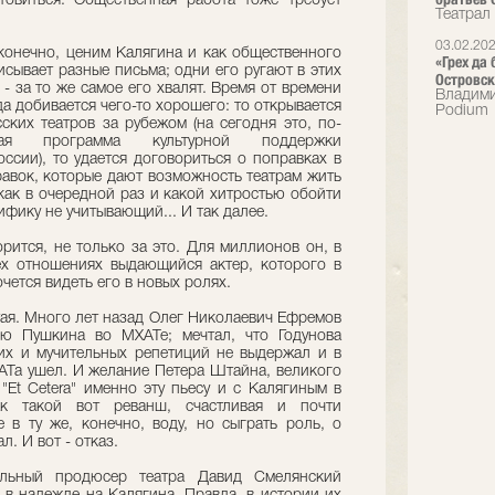
овиться. Общественная работа тоже требует
Театрал
03.02.20
 конечно, ценим Калягина и как общественного
«Грех да
исывает разные письма; одни его ругают в этих
Островск
 - за то же самое его хвалят. Время от времени
Владими
да добивается чего-то хорошего: то открывается
Podium
ких театров за рубежом (на сегодня это, по-
ная программа культурной поддержки
ссии), то удается договориться о поправках в
равок, которые дают возможность театрам жить
 как в очередной раз и какой хитростью обойти
ифику не учитывающий... И так далее.
рится, не только за это. Для миллионов он, в
ех отношениях выдающийся актер, которого в
чется видеть его в новых ролях.
стая. Много лет назад Олег Николаевич Ефремов
ию Пушкина во МХАТе; мечтал, что Годунова
их и мучительных репетиций не выдержал и в
ХАТа ушел. И желание Петера Штайна, великого
"Et Cetera" именно эту пьесу и с Калягиным в
к такой вот реванш, счастливая и почти
 в ту же, конечно, воду, но сыграть роль, о
л. И вот - отказ.
льный продюсер театра Давид Смелянский