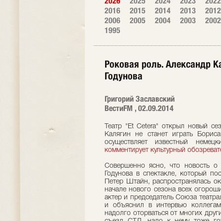
2026
2025
2024
2023
2022
2016
2015
2014
2013
2012
2006
2005
2004
2003
2002
1995
Роковая роль. Александр К
Годунова
Григорий Заславский
ВестиFM , 02.09.2014
Театр "Et Cetera" открыл новый с
Калягин не станет играть Бориса
осуществляет известный немец
комментирует культурный обозреват
Совершенно ясно, что новость о 
Годунова в спектакле, который пос
Петер Штайн, распространялась ок
начале нового сезона всех огороши
актер и председатель Союза театр
и объяснил в интервью коллегам 
надолго оторваться от многих други