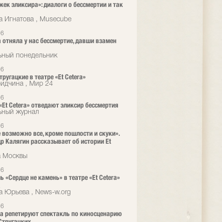
жек эликсира»: диалоги о бессмертии и так
а Игнатова , Musecube
26
 отняла у нас бессмертие, давши взамен
ьный понедельник
26
ругацкие в театре «Et Cetera»
ридчина , Мир 24
26
 «Et Cetera» отведают эликсир бессмертия
ьный журнал
26
е возможно все, кроме пошлости и скуки».
р Калягин рассказывает об истории Et
а Москвы
26
ь «Сердце не камень» в театре «Et Cetera»
а
а Юрьева , News-w.org
26
era репетируют спектакль по киносценарию
Стругацких