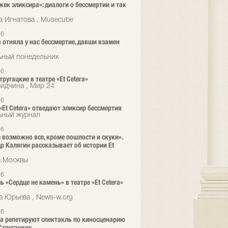
жек эликсира»: диалоги о бессмертии и так
а Игнатова , Musecube
26
 отняла у нас бессмертие, давши взамен
ьный понедельник
26
ругацкие в театре «Et Cetera»
ридчина , Мир 24
26
 «Et Cetera» отведают эликсир бессмертия
ьный журнал
26
е возможно все, кроме пошлости и скуки».
р Калягин рассказывает об истории Et
а Москвы
26
ь «Сердце не камень» в театре «Et Cetera»
а
а Юрьева , News-w.org
26
era репетируют спектакль по киносценарию
Стругацких