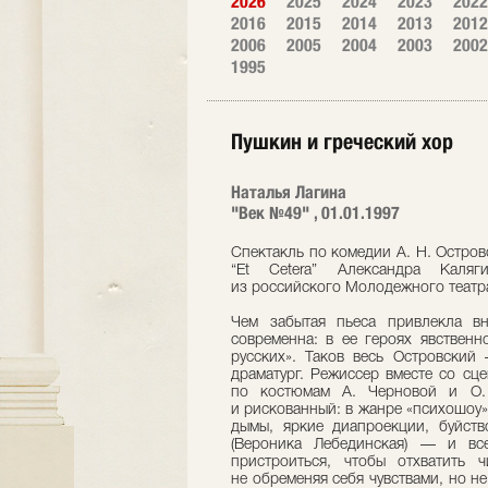
2026
2025
2024
2023
2022
2016
2015
2014
2013
2012
2006
2005
2004
2003
2002
1995
Пушкин и греческий хор
Наталья Лагина
"Век №49" , 01.01.1997
Спектакль по комедии А. Н. Остров
“Et Сetera” Александра Каля
из российского Молодежного театр
Чем забытая пьеса привлекла в
современна: в ее героях явствен
русских». Таков весь Островский
драматург. Режиссер вместе со с
по костюмам А. Черновой и О. 
и рискованный: в жанре «психошоу»
дымы, яркие диапроекции, буйств
(Вероника Лебединская) — и вс
пристроиться, чтобы отхватить 
не обременяя себя чувствами, но 