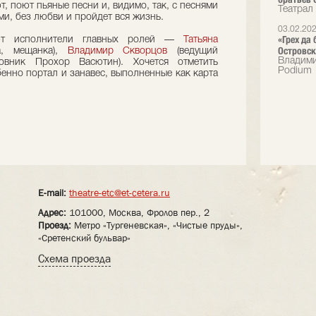
т, поют пьяные песни и, видимо, так, с песнями
Театрал
ми, без любви и пройдет вся жизнь.
03.02.20
«Грех да
ют исполнители главных ролей —
Татьяна
Островск
а, мещанка),
Владимир Скворцов
(ведущий
Владими
вник Прохор Васютин). Хочется отметить
Podium
енно портал и занавес, выполненные как карта
E-mail:
theatre-etc@et-cetera.ru
Адрес:
101000, Москва, Фролов пер., 2
Проезд:
Метро «Тургеневская», «Чистые пруды»,
«Сретенский бульвар»
Схема проезда