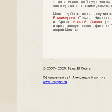
тоска в финале, где безудержно пью
под водку да с неплохими деньжата
Много добрых слов заслужива
Владимирова
(Татьяна Никоновн
и Орест),
Алексей Осипов
(чино
и превосходную сценографию, особ
старой Москвы.
© 2007– 2026, Театр Et Cetera
Официальный сайт Александра Калягина
www.kalyagin.ru