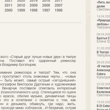
2021
2020
2019
2018
2017
«Пять ло
2011
2010
2009
2008
2007
далее
2000
1999
1998
1997
1996
Светлан
14.04.20
«Природа
любовь»
Театрал
09.04.20
Братья Ст
Елена Г
31.03.20
В Театре
Театрал
ского «Старый друг лучше новых двух» в театре
гина. Поставил его одаренный режиссер
26.03.20
а Владимир Богатырев.
«В театр
Александ
нимание режиссера и театра? Тем, что она
Cetera
но проступают столь знакомые черты… «новых
Культур
 — быть может, самый острый «сегодняшний»
ценографом Виктором Дургиным и художниками
22.02.20
Спектакл
Винарчук поставили спектакль интересный
Калягин
 (психологического шоу). Стелющиеся по сцене
Светлан
о красок, обилие музыки, динамичные танцы
е это в сочетании с сюжетом о том, как
13.02.20
чин и деньжата, обмануть, где надо, жить,
В Et Cet
не проходя мимо соблазнов…И безумная, острая
братьев 