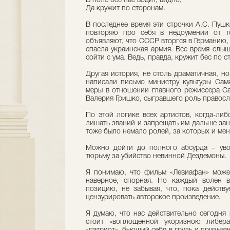
В поле бес нас водит, видно,
Да кружит по сторонам.
В последнее время эти строчки А.С. Пушк
повторяю про себя в недоумении от то
объявляют, что СССР вторгся в Германию, 
спасла украинская армия. Все время слы
сойти с ума. Ведь, правда, кружит бес по с
Другая история, не столь драматичная, н
написали письмо министру культуры Сам
меры в отношении главного режиссера Са
Валерия Гришко, сыгравшего роль правосл
По этой логике всех артистов, когда-ли
лишать званий и запрещать им дальше за
тоже было немало ролей, за которых и ме
Можно дойти до полного абсурда – уво
тюрьму за убийство невинной Дездемоны.
Я понимаю, что фильм «Левиафан» может
наверное, спорная. Но каждый волен в
позицию, не забывая, что, пока действу
цензурировать авторское произведение.
Я думаю, что нас действительно сегодня
стоит «воплощенной укоризною либера