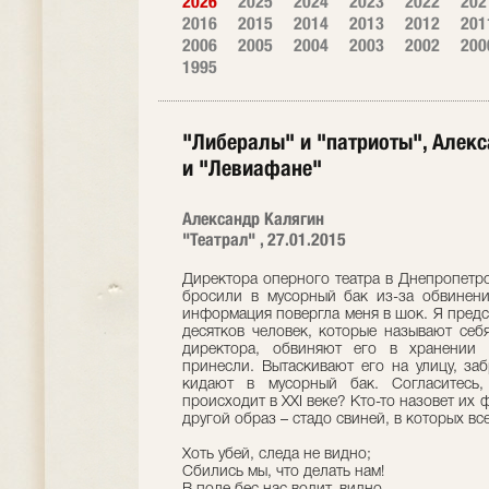
2026
2025
2024
2023
2022
202
2016
2015
2014
2013
2012
201
2006
2005
2004
2003
2002
200
1995
"Либералы" и "патриоты", Алекс
и "Левиафане"
Александр Калягин
"Театрал" , 27.01.2015
Директора оперного театра в Днепропетр
бросили в мусорный бак из-за обвинени
информация повергла меня в шок. Я предст
десятков человек, которые называют себ
директора, обвиняют его в хранении 
принесли. Вытаскивают его на улицу, з
кидают в мусорный бак. Согласитесь,
происходит в XXI веке? Кто-то назовет их 
другой образ – стадо свиней, в которых вс
Хоть убей, следа не видно;
Сбились мы, что делать нам!