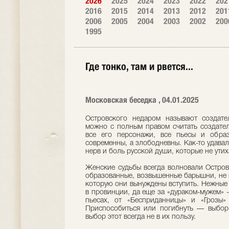
2026
2025
2024
2023
2022
202
2016
2015
2014
2013
2012
201
2006
2005
2004
2003
2002
200
1995
Где тонко, там и рвется...
Московская беседка , 04.01.2025
Островского недаром называют создател
можно с полным правом считать создател
все его персонажи, все пьесы и обра
современны, а злободневны. Как-то удава
нерв и боль русской души, которые не ути
Женские судьбы всегда волновали Остров
образованные, возвышенные барышни, не 
которую они вынуждены вступить. Нежные
в провинции, да еще за «дураком-мужем» 
пьесах, от «Бесприданницы» и «Грозы»
Приспособиться или погибнуть — выбор н
выбор этот всегда не в их пользу.