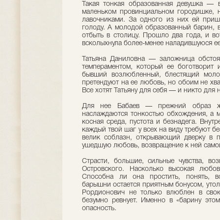
Такая тонкая образованная девушка — 
маленьком провинциальном городишке, 
лавочниками. За одного из них ей приш
голоду. А молодой образованный барин, 
отбыть в столицу. Прошло два года, и во
всколыхнула более-менее наладившуюся ее
Татьяна Даниловна — заложница обстоя
темпераментом, который ее боготворит 
бывший возлюбленный, блестящий молод
претендуют на ее любовь, но обоим не хв
Все хотят Татьяну для себя — и никто для н
Для нее Бабаев — прежний образ жи
наслаждаются тонкостью обхождения, а м
косная среда, пустота и безнадега. Внут
каждый твой шаг у всех на виду требуют б
велик соблазн, открывающий дверку в 
ушедшую любовь, возвращение к ней самой.
Страсти, большие, сильные чувства, во
Островского. Насколько высокая любо
Способна ли она простить, понять, в
барышни остается приятным бонусом, утол
Рордионович не только влюблен в свою
безумно ревнует. Именно в «барину этом
опасность.