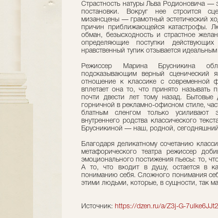
Страстность натуры Льва Родионовича — 
постановки. Вокруг нее строится сце
мизансцены — грамотный эстетический хо
причин приближающейся катастрофы. Лю
обман, безысходность и страстное жела
определяющие поступки действующих
нравственный тупик отзывается идеальным
Режиссер Марина Брусникина обл
подсказывающим верный сценический я
отношение к классике с современной ф
вплетает она то, что принято называть 
почти двести лет тому назад. Бытовые 
горничной в рекламно-офисном стиле, част
блатным сленгом только усиливают э
внутреннего родства классического текс
Брусникиной — наш, родной, сегодняшний
Благодаря деликатному сочетанию класси
метафорического театра режиссер доби
эмоционального постижения пьесы: то, что
А то, что входит в душу, остается в к
пониманию себя. Сложного понимания себя 
этими людьми, которые, в сущности, так м
Источник:
https://dzen.ru/a/Z3j-G-7ulke6JJt