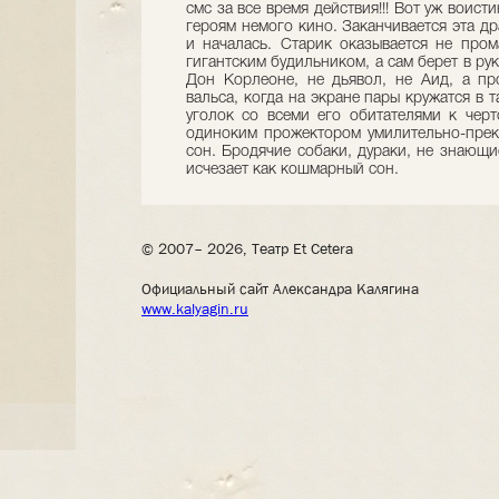
смс за все время действия!!! Вот уж воист
героям немого кино. Заканчивается эта др
и началась. Старик оказывается не пром
гигантским будильником, а сам берет в ру
Дон Корлеоне, не дьявол, не Аид, а пр
вальса, когда на экране пары кружатся в 
уголок со всеми его обитателями к черт
одиноким прожектором умилительно-прекр
сон. Бродячие собаки, дураки, не знающи
исчезает как кошмарный сон.
© 2007– 2026, Театр Et Cetera
Официальный сайт Александра Калягина
www.kalyagin.ru