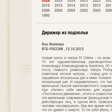
2026
2025
2024
2023
2022
202
2016
2015
2014
2013
2012
201
2006
2005
2004
2003
2002
200
1995
Дирижер из подполья
Яна Жиляева
ВТБ-РОССИИ , 12.10.2012
Новый сезон в театре Et Cetera – по все
70 лет художественному руководител
Александру Александровичу Калягину. 20 лет
посту главного режиссера театра Роб
советской эпохой мэтров, – повод для г
окружение эпохальных дат и имен толкало 
эпохальный шаг. И неудивительно, что те
маленькой пьесой малоизвестного соврем
Нуи «Ничего себе местечко для кормл
«Постоянное движение», итоги и славослов
эта маленькая современная французская п
действующих лиц, в одном акте, нравоуч
человек несовершенен. Ему все время чего-
что он думает о смерти. То ли себя убить, 