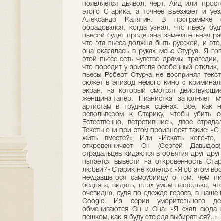
появляется дьявол, черт, Аид или прос
этого Старика, а точнее въезжает и уе
Александр Калягин. В программке с
обрадовался, когда узнал, что пьесу буд
пьесой будет проделана замечательная раб
что эта пьеса должна быть русской, и это,
она оказалась в руках мсье Стуруа. Я го
этой пьесе есть чувство драмы, трагедии,
что породит у зрителя особенный отклик, 
пьесы Роберт Стуруа не воспринял текс
сюжет в эпизод немого кино с криминаль
экран, на который смотрят действующи
женщина-тапер. Пианистка заполняет м
артистам в трудных сценах. Все, как 
револьвером к Старику, чтобы убить с
Естественно, встретившись, двое страда
Тексты они при этом произносят такие: «С
жить вместе?» Или «Искать кого-то,
откровенничает Он (Сергей Давыдов).
страдальцев кидаются в объятия друг друг
пытается вывести на откровенность Ста
любви?» Старик не колется: «Я об этом во
неудавшегося самоубийцу о том, чем пис
бедняга, видать, плох умом настолько, чт
очевидно, судя по одежде героев, в наше 
Google. Из серии уморительного де
обмениваются Он и Она: «Я ехал сюда н
пешком, как я буду отсюда выбираться?..» 