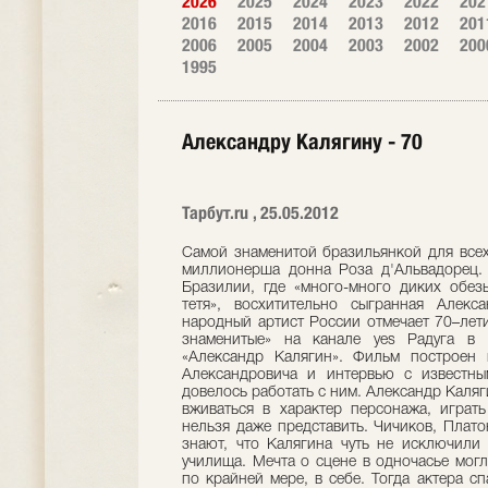
2026
2025
2024
2023
2022
202
2016
2015
2014
2013
2012
201
2006
2005
2004
2003
2002
200
1995
Александру Калягину - 70
Тарбут.ru , 25.05.2012
Самой знаменитой бразильянкой для всех
миллионерша донна Роза д'Альвадорец. 
Бразилии, где «много-много диких обез
тетя», восхитительно сыгранная Алекс
народный артист России отмечает 70–лети
знаменитые» на канале yes Радуга в 
«Александр Калягин». Фильм построен 
Александровича и интервью с известны
довелось работать с ним. Александр Каля
вживаться в характер персонажа, играть
нельзя даже представить. Чичиков, Плат
знают, что Калягина чуть не исключили
училища. Мечта о сцене в одночасье могл
по крайней мере, в себе. Тогда актера с