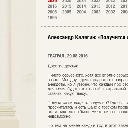
2026
2025
2024
2023
2022
202
2016
2015
2014
2013
2012
201
2006
2005
2004
2003
2002
200
1995
Александр Калягин: «Получится 
ТЕАТРАЛ , 29.08.2016
Дорогие друзья!
Ничего серьезного, хотя всё вполне серье
сезон. Мы друг друга радостно поздрав
анекдоты, но я уверен, что каждый про се
для меня будет этот новый театральный 
ставить, какую пьесу…
Получится ли все, что задумано? Где был с
просчитались и есть шанс с треском пров
нет и никогда не было. Никто ничего заран
невозможно.
Но тем не менее каждый год в этот заве