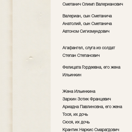
Сметанич Олимп Валерианович
Валериан, сын Сметанича
Анатолий, сын Сметанича
Автоном Сигизмундович
Агафангел, слуга из солдат
Степан Степанович
Фелицата Гордеевна, его жена
Ильинкин
Жена Ильинкина
Зархин Зотик Францевич
Ариадна Павлиновна, его жена
Тося, их дочь
Сюся, их дочь
Крантик Наркис Смарагдович