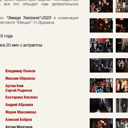
– все это обещает нам увлекательное
мии
"Звезда Театрала"-2023
в номинации
пектакля "Мандат" Н.Эрдмана.
23 года
аса 20 мин с антрактом
Владимир Панков
Максим Обрезков
Артем Ким
Сергей Родюков
Екатерина Кислова
Андрей Абрамов
Мария Максимова
Алексей Бобров
Артем Моргунов