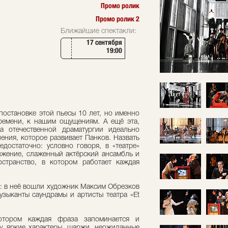
Промо ролик
Промо ролик 2
Ближайшие спектакли:
17 сентября
19:00
остановке этой пьесы 10 лет, но именно
времени, к нашим ощущениям. А ещё эта,
а отечественной драматургии идеально
ения, которое развивает Панков. Назвать
едостаточно: условно говоря, в «театре»
ижение, слаженный актёрский ансамбль и
странство, в котором работает каждая
: в неё вошли художник Максим Обрезков
узыканты саундрамы и артисты театра «Et
отором каждая фраза запоминается и
у, яркие характеры, шаржи, неожиданные