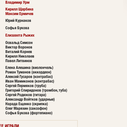
Владимир Урм
Кирилл Щербина
Максим Ермичев
Юрий Курнаков
Софья Букова
Елизавета Рыжих
Освальд Симсон
Виктор Воронов
Виталий Корнев
Кирилл Николаев
Павел Литвинов
Елена Алешина (виолончель)
Роман Туманов (аккордеон)
Алексей Гусаров (контрабас)
Иван Мамиконов (контрабас)
Сергей Пермяков (труба)
Григорий Спиридонов (тромбон, туба)
Сергей Родюков (гитара)
Александр Войтков (ударные)
Нарада Ещенко (скрипка)
Олег Маряхин (саксофон)
Софья Букова (фортепиано)
ЕЕ ИГРАЛИ