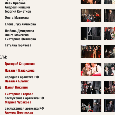
Иван Краснов
Андрей Никишин
Георгий Кочетков
Ольга Матвеева
Елена Лукьянчикова
Любовь Дмитриева
Ольга Моисеева
Екатерина Фетисова
Татьяна Горячева
ЕЛИ
:
Григорий Старостин
Наталья Баландина
народная артистка РФ
Наталья Благих
Данил Никитин
ц
Екатерина Егорова
заслуженная артистка РФ
Марина Чуракова
заслуженная артистка РФ
Анжела Белянская