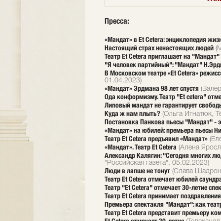
Пресса:
«Мандат» в Et Cetera: энциклопедия жи
Настоящий страх ненастоящих людей
(М
Театр Et Cetera приглашает на "Мандат"
"Я человек партийный": "Мандат" Н.Эрдм
В Московском театре «Et Cetera» режи
01.04.2023)
«Мандат» Эрдмана 98 лет спустя
(Валер
Ода конформизму. Театр "Et cetera" от
Липовый мандат не гарантирует свобод
Куда ж нам плыть?
(Ольга Игнатюк, Т
Постановка Панкова пьесы "Мандат" - 
«Мандат» на юбилей: премьера пьесы Ни
Театр Et Cetera предъявил «Мандат»
(Еле
«Мандат». Театр Et Cetera
(Алена Яросл
Александр Калягин: "Сегодня многих люд
"Российская газета", 05.02.2023)
Люди в лапше не тонут
(Слава Шадронов,
Театр Et Cetera отмечает юбилей саунд
Театр "Et Cetera" отмечает 30-летие сп
Театр Et Cetera принимает поздравлени
Премьера спектакля "Мандат": как театр
Театр Et Cetera представит премьеру ко