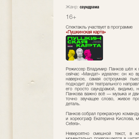
саундрама
Жанр:
16+
Спектакль участвует в программе
«Пушкинская карта»
Режиссер Владимир Панков шёл к п
сейчас «Мандат» идеален: он ко 
наверное, самая остроумная пьес
подходит для театрального направл
его просто саундрамой, видимо, н
Панкова важно всё — музыка и дв
точно звучащее слово, живое про
деталь.
Панков собрал прекрасную команду
и хореограф Екатерина Кислова, м
Cetera».
Невероятно смешной текст, в к
моментально превращается в цитат