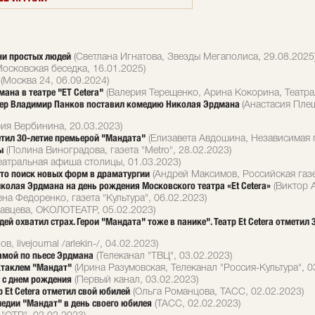
зни простых людей
(Светлана Игнатова, Звезды Мегаполиса, 29.08.2025
осковская беседка, 16.01.2025)
(Москва 24, 06.09.2024)
ана в театре "ET Cetera"
(Валерия Терещенко, Арина Кокорина, Театрал
ссер Владимир Панков поставил комедию Николая Эрдмана
(Анастасия Пле
ия Вербинина, 20.03.2023)
метил 30-летие премьерой "Мандата"
(Елизавета Авдошина, Независимая г
ы
(Полина Виноградова, газета "Metro", 28.02.2023)
еатральная афиша столицы, 01.03.2023)
это поиск новых форм в драматургии
(Андрей Максимов, Российская газе
колая Эрдмана на день рождения Московского театра «Et Cetera»
(Виктор А
на Федоренко, газета "Культура", 06.02.2023)
авцева, ОКОЛОТЕАТР, 05.02.2023)
ей охватил страх. Герои "Мандата" тоже в панике". Театр Et Cetera отметил 
 livejournal /arlekin-/, 04.02.2023)
рамой по пьесе Эрдмана
(Телеканал "ТВЦ", 03.02.2023)
ектаклем "Мандат"
(Ирина Разумовская, Телеканал "Россия-Культура", 0
я с днем рождения
(Первый канал, 03.02.2023)
 Et Cetera отметил свой юбилей
(Ольга Романцова, ТАСС, 02.02.2023)
медии "Мандат" в день своего юбилея
(ТАСС, 02.02.2023)