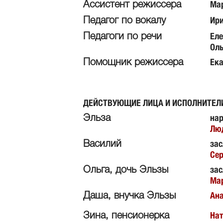
Ма
Ассистент режиссера
Ир
Педагог по вокалу
Ел
Педагоги по речи
Оль
Ек
Помощник режиссера
ДЕЙСТВУЮЩИЕ ЛИЦА И ИСПОЛНИТЕЛ
нар
Эльза
Лю
за
Василий
Сер
зас
Ольга, дочь Эльзы
Ма
Ан
Даша, внучка Эльзы
На
Зина, пенсионерка