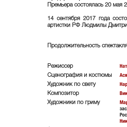
Премьера состоялась 20 мая 2
14 сентября 2017 года сост
артистки РФ Людмилы Дмитр
Продолжительность спектакля
Нат
Режиссер
Ася
Сценография и костюмы
На
Художник по свету
Вик
Композитор
Ма
Художники по гриму
зас
Рос
Ни