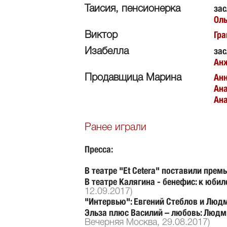
зас
Таисия, пенсионерка
Оль
Гра
Виктор
зас
Изабелла
Ан
Ан
Продавщица Марина
Ана
Ана
Ранее играли
Пресса:
В театре "Et Cetera" поставили пр
В театре Калягина - бенефис: к юб
12.09.2017)
"Интервью": Евгений Стеблов и Люд
Эльза плюс Василий – любовь: Людм
Вечерняя Москва, 29.08.2017)