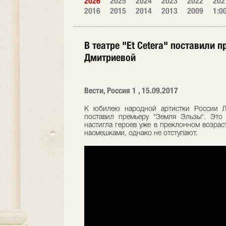
2026
2025
2024
2023
2022
202
2016
2015
2014
2013
2009
1:0
В театре "Et Cetera" поставили
Дмитриевой
Вести, Россия 1 , 15.09.2017
К юбилею народной артистки России Лю
поставил премьеру "Земля Эльзы". Это 
настигла героев уже в преклонном возрас
насмешками, однако не отступают.