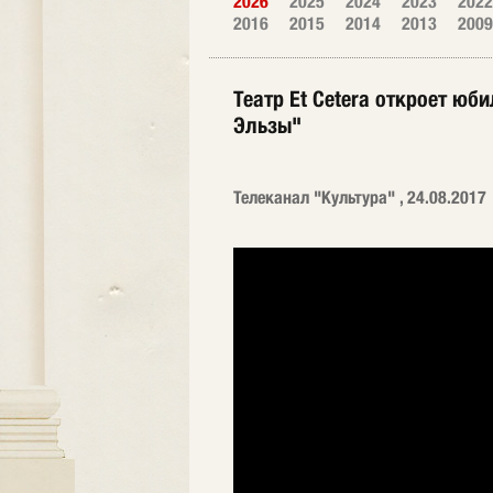
2026
2025
2024
2023
2022
2016
2015
2014
2013
2009
Театр Et Сetera откроет ю
Эльзы"
Телеканал "Культура" , 24.08.2017