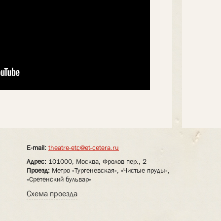
E-mail:
theatre-etc@et-cetera.ru
Адрес:
101000, Москва, Фролов пер., 2
Проезд:
Метро «Тургеневская», «Чистые пруды»,
«Сретенский бульвар»
Схема проезда