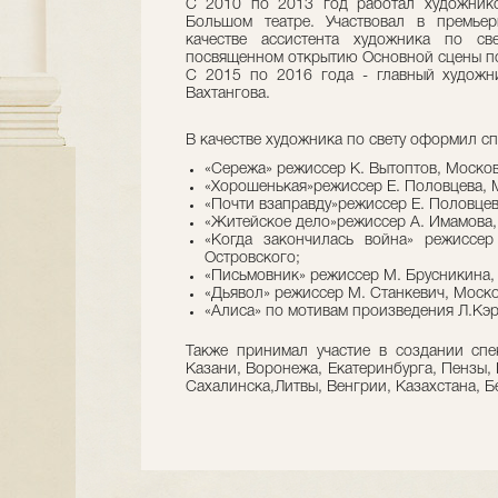
С 2010 по 2013 год работал художник
Большом театре. Участвовал в премьер
качестве ассистента художника по све
посвященном открытию Основной сцены по
C 2015 по 2016 года - главный художни
Вахтангова.
В качестве художника по свету оформил сп
«Сережа» режиссер К. Вытоптов, Моско
«Хорошенькая»режиссер Е. Половцева, 
«Почти взаправду»режиссер Е. Половцев
«Житейское дело»режиссер А. Имамова,
«Когда закончилась война» режиссер
Островского;
«Письмовник» режиссер М. Брусникина,
«Дьявол» режиссер М. Станкевич, Москов
«Алиса» по мотивам произведения Л.Кэр
Также принимал участие в создании спек
Казани, Воронежа, Екатеринбурга, Пензы,
Сахалинска,Литвы, Венгрии, Казахстана, Б