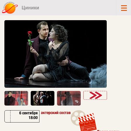
Циники
актерский состав
6 сентября
18:00