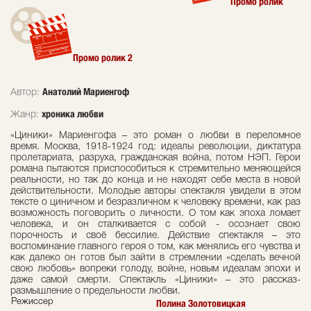
Промо ролик
Промо ролик 2
Анатолий Мариенгоф
Автор:
хроника любви
Жанр:
«Циники» Мариенгофа – это роман о любви в переломное
время. Москва, 1918-1924 год: идеалы революции, диктатура
пролетариата, разруха, гражданская война, потом НЭП. Герои
романа пытаются приспособиться к стремительно меняющейся
реальности, но так до конца и не находят себе места в новой
действительности. Молодые авторы спектакля увидели в этом
тексте о циничном и безразличном к человеку времени, как раз
возможность поговорить о личности. О том как эпоха ломает
человека, и он сталкивается с собой - осознает свою
порочность и своё бессилие. Действие спектакля – это
воспоминание главного героя о том, как менялись его чувства и
как далеко он готов был зайти в стремлении «сделать вечной
свою любовь» вопреки голоду, войне, новым идеалам эпохи и
даже самой смерти. Спектакль «Циники» – это рассказ-
размышление о предельности любви.
Режиссер
Полина Золотовицкая