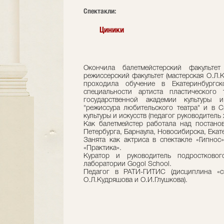
Cпектакли:
Циники
Окончила балетмейстерский факультет 
режиссерский факультет (мастерская О.Л.
проходила обучение в Екатеринбургск
специальности артиста пластического
государственной академии культуры 
"режиссура любительского театра" и в 
культуры и искусств (педагог руководитель
Как балетмейстер работала над постанов
Петербурга, Барнаула, Новосибирска, Екат
Занята как актриса в спектакле «Гипнос»
«Практика».
Куратор и руководитель подростковог
лаборатории Gogol School.
Педагог в РАТИ-ГИТИС (дисциплина «сц
О.Л.Кудряшова и О.И.Глушкова).