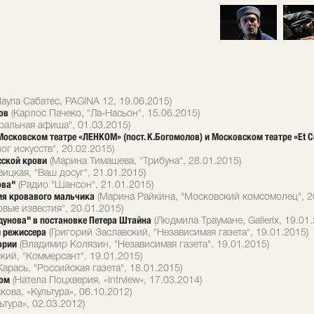
аула Сабатес, PAGINA 12, 19.06.2015)
ов
(Карлос Пачеко, "Ла-Насьон", 15.06.2015)
ральная афиша", 01.03.2015)
сковском театре «ЛЕНКОМ» (пост. К.Богомолов) и Московском театре «Et Cete
г искусств", 20.02.2015)
сской крови
(Марина Тимашева, "Трибуна", 28.01.2015)
ицкая, "Ваш досуг", 21.01.2015)
ова"
(Радио "Шансон", 21.01.2015)
ия кровавого мальчика
(Марина Райкина, "Московский комсомолец", 2
вые известия", 20.01.2015)
одунова" в постановке Петера Штайна
(Людмила Траумане, Gallerix, 19.01.
м режиссера
(Григорий Заславский, "Независимая газета", 19.01.2015)
ории
(Владимир Колязин, "Независимая газета", 19.01.2015)
ий, "Коммерсант", 19.01.2015)
арась, "Российская газета", 18.01.2015)
сом
(Натела Поцхверия, «Intrview», 17.03.2014)
кова, «Культура», 06.10.2012)
тура», 02.03.2012)