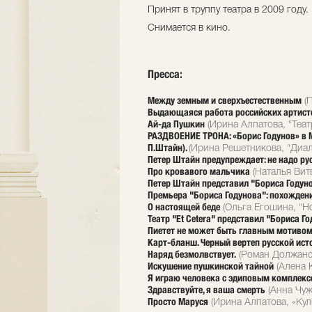
Принят в труппу театра в 2009 году.
Снимается в кино.
Пресса:
Между земным и сверхъестественным
(П
Выдающаяся работа российских артист
Ай-да Пушкин
(Ирина Алпатова, "Теат
РАЗДВОЕНИЕ ТРОНА: «Борис Годунов» в Мо
П.Штайн).
(Ирина Решетникова, "Диало
Петер Штайн предупреждает: не надо ру
Про кровавого мальчика
(Наталья Витв
Петер Штайн представил "Бориса Годун
Премьера "Бориса Годунова": похожден
О настоящей беде
(Ольга Егошина, "Но
Театр "Et Cetera" представил "Бориса Г
Пиетет не может быть главным мотиво
Карт-бланш. Черный вертеп русской ист
Наряд безмолвствует.
(Роман Должанск
Искушение пушкинской тайной
(Алена К
Я играю человека с эдиповым комплек
Здравствуйте, я ваша смерть
(Анна Чуж
Просто Маруся
(Ирина Алпатова, «Куль