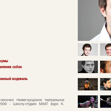
 чумы
рмления собак
ринный водевиль
окончил Нижегородское театральное
 2009 - Школу-студию МХАТ (курс К.