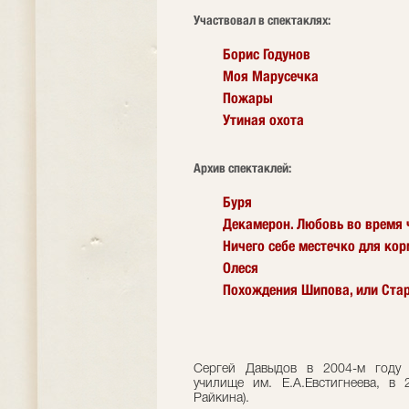
Участвовал в спектаклях:
Борис Годунов
Моя Марусечка
Пожары
Утиная охота
Архив спектаклей:
Буря
Декамерон. Любовь во время
Ничего себе местечко для ко
Олеся
Похождения Шипова, или Ста
Сергей Давыдов в 2004-м году 
училище им. Е.А.Евстигнеева, в
Райкина).