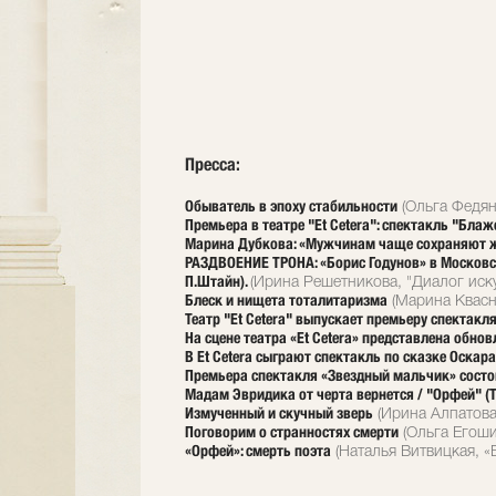
Пресса:
Обыватель в эпоху стабильности
(Ольга Федян
Премьера в театре "Et Cetera": спектакль "Бла
Марина Дубкова: «Мужчинам чаще сохраняют 
РАЗДВОЕНИЕ ТРОНА: «Борис Годунов» в Московско
П.Штайн).
(Ирина Решетникова, "Диалог иску
Блеск и нищета тоталитаризма
(Марина Квасни
Театр "Et Cetera" выпускает премьеру спектак
На сцене театра «Et Cetera» представлена обн
В Et Cetera сыграют спектакль по сказке Оскар
Премьера спектакля «Звездный мальчик» состоит
Мадам Эвридика от черта вернется / "Орфей" (Те
Измученный и скучный зверь
(Ирина Алпатова,
Поговорим о странностях смерти
(Ольга Егоши
«Орфей»: смерть поэта
(Наталья Витвицкая, «