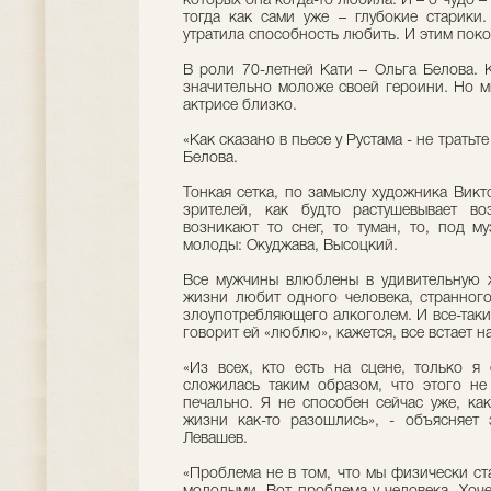
которых она когда-то любила. И – о чудо 
тогда как сами уже – глубокие старики
утратила способность любить. И этим покор
В роли 70-летней Кати – Ольга Белова. К
значительно моложе своей героини. Но м
актрисе близко.
«Как сказано в пьесе у Рустама - не тратьт
Белова.
Тонкая сетка, по замыслу художника Викт
зрителей, как будто растушевывает во
возникают то снег, то туман, то, под м
молоды: Окуджава, Высоцкий.
Все мужчины влюблены в удивительную 
жизни любит одного человека, странного
злоупотребляющего алкоголем. И все-таки
говорит ей «люблю», кажется, все встает на
«Из всех, кто есть на сцене, только я
сложилась таким образом, что этого не
печально. Я не способен сейчас уже, ка
жизни как-то разошлись», - объясняет
Левашев.
«Проблема не в том, что мы физически ст