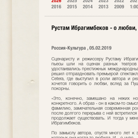
2026
2025
2024
2023
2022
202
2016
2015
2014
2013
2009
1:0
Рустам Ибрагимбеков - о любви,
Россия-Культура , 05.02.2019
Сценаристу и режиссеру Рустаму Ибраги
пьесы шли на сценах разных театров
удостаивались престижных международны
решил отпраздновать премьерой спектакля
Cetera, где выступил в роли автора и р
хочется говорить о любви, вслед за Пу
покорны.
«Это, конечно, замешано на неких но
конкретного. А образ - он в каком-то смысл
фамилию, замечательная современная рос
после долгого перерыва с ней встретился
продолжает существовать. И тогда у мен
Ибрагимбеков.
По замыслу автора, спустя много лет к 