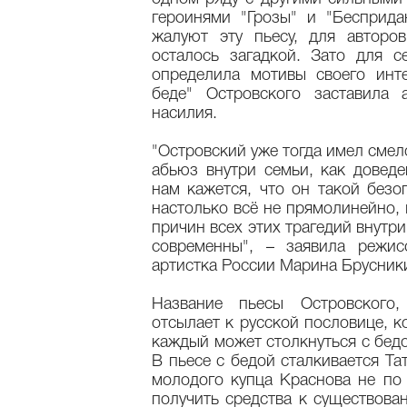
героинями "Грозы" и "Бесприд
жалуют эту пьесу, для авторо
осталось загадкой. Зато для 
определила мотивы своего инте
беде" Островского заставила 
насилия.
"Островский уже тогда имел смел
абьюз внутри семьи, как доведе
нам кажется, что он такой безо
настолько всё не прямолинейно, 
причин всех этих трагедий внутр
современны", – заявила режис
артистка России Марина Брусник
Название пьесы Островского,
отсылает к русской пословице, к
каждый может столкнуться с бедо
В пьесе с бедой сталкивается Т
молодого купца Краснова не по
получить средства к существов