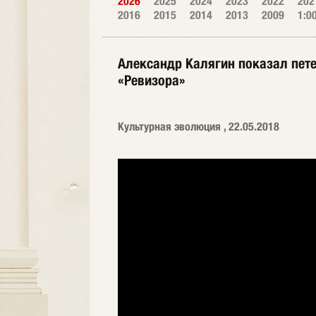
2026
2025
2024
2023
2022
202
2016
2015
2014
2013
2009
1:0
Александр Калягин показал пет
«Ревизора»
Культурная эволюция , 22.05.2018